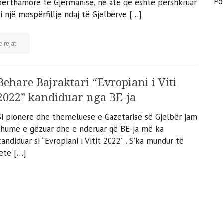
Po
bërthamore të Gjermanisë, në atë që është përshkruar
si një mospërfillje ndaj të Gjelbërve […]
ë rejat
Behare Bajraktari “Evropiani i Viti
2022” kandiduar nga BE-ja
Si pionere dhe themeluese e Gazetarisë së Gjelbër jam
shumë e gëzuar dhe e nderuar që BE-ja më ka
kandiduar si “Evropiani i Vitit 2022” . S’ka mundur të
jetë […]