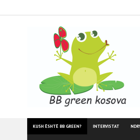
Skip
to
content
KUSH ËSHTË BB GREEN?
INTERVISTAT
NDR