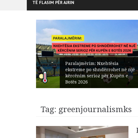
TË FLASIM PËR AJRIN
Paralajmërim: Nxehtësia
edisit:
ekstreme po shndërrohet në një
t në
kërcënim serioz për Kupën e
Botës 2026
Tag:
greenjournalismks