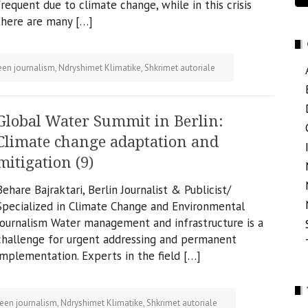
frequent due to climate change, while in this crisis
there are many […]
een journalism
,
Ndryshimet Klimatike
,
Shkrimet autoriale
Global Water Summit in Berlin:
Climate change adaptation and
mitigation (9)
Behare Bajraktari, Berlin Journalist & Publicist/
Specialized in Climate Change and Environmental
Journalism Water management and infrastructure is a
challenge for urgent addressing and permanent
implementation. Experts in the field […]
een journalism
,
Ndryshimet Klimatike
,
Shkrimet autoriale