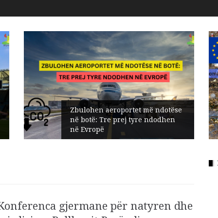
Zbulohen aeroportet më ndotëse
në botë: Tre prej tyre ndodhen
në Evropë
Konferenca gjermane për natyren dhe