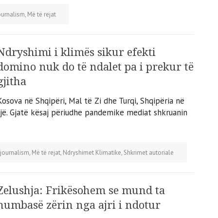
ournalism
,
Më të rejat
Ndryshimi i klimës sikur efekti
domino nuk do të ndalet pa i prekur të
gjitha
Kosova në Shqipëri, Mal të Zi dhe Turqi, Shqipëria në
ujë. Gjatë kësaj përiudhe pandemike mediat shkruanin
journalism
,
Më të rejat
,
Ndryshimet Klimatike
,
Shkrimet autoriale
Zelushja: Frikësohem se mund ta
humbasë zërin nga ajri i ndotur