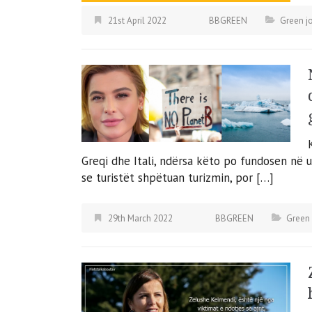
21st April 2022
BBGREEN
Green j
Greqi dhe Itali, ndërsa këto po fundosen në 
se turistët shpëtuan turizmin, por […]
29th March 2022
BBGREEN
Green 