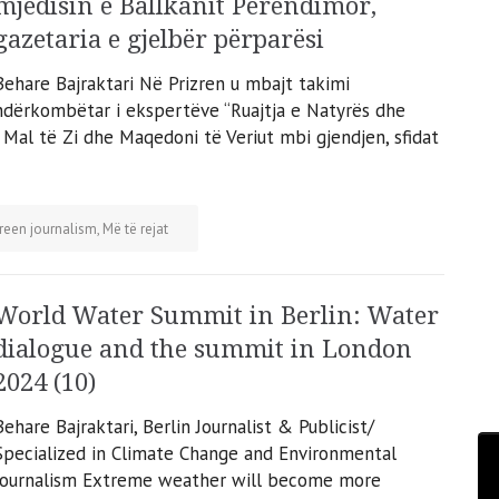
mjedisin e Ballkanit Perëndimor,
gazetaria e gjelbër përparësi
Behare Bajraktari Në Prizren u mbajt takimi
ndërkombëtar i ekspertëve “Ruajtja e Natyrës dhe
 Mal të Zi dhe Maqedoni të Veriut mbi gjendjen, sfidat
reen journalism
,
Më të rejat
World Water Summit in Berlin: Water
dialogue and the summit in London
2024 (10)
Behare Bajraktari, Berlin Journalist & Publicist/
Specialized in Climate Change and Environmental
Journalism Extreme weather will become more