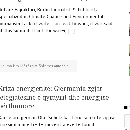
Behare Bajraktari, Berlin Journalist & Publicist/
Specialized in Climate Change and Environmental
Journalism Lack of water can lead to wars, it was said
at this Summit. If not for water, […]
 journalism
,
Më të rejat
,
Shkrimet autoriale
Kriza energjetike: Gjermania zgjat
jetëgjatësinë e qymyrit dhe energjisë
bërthamore
Kancelari gjerman Olaf Scholz ka thënë se do të zgjasë
funksionimin e tre termocentraleve të fundit