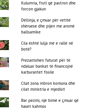
Kulumria, fruti që pastron dhe
forcon gjakun
Dëllinja, e çmuar për vetitë
shëruese dhe pijen me aromë
ballsamike
Cila është lulja më e rallë në
botë?
Prezantohen faturat për të
ndaluar bankat të financojnë
karburantet fosile
Cilat zona mbron komuna dhe
cilat ministria e mjedisit
Bar pezmi, një bimë e çmuar që
haset kahmos