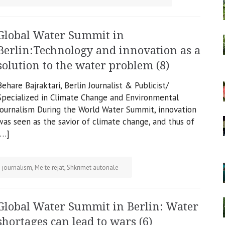
Global Water Summit in
Berlin:Technology and innovation as a
solution to the water problem (8)
Behare Bajraktari, Berlin Journalist & Publicist/
Specialized in Climate Change and Environmental
Journalism During the World Water Summit, innovation
was seen as the savior of climate change, and thus of
[…]
 journalism
,
Më të rejat
,
Shkrimet autoriale
Global Water Summit in Berlin: Water
shortages can lead to wars (6)