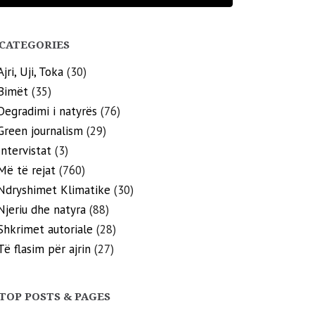
CATEGORIES
Ajri, Uji, Toka
(30)
Bimët
(35)
Degradimi i natyrës
(76)
Green journalism
(29)
Intervistat
(3)
Më të rejat
(760)
Ndryshimet Klimatike
(30)
Njeriu dhe natyra
(88)
Shkrimet autoriale
(28)
Të flasim për ajrin
(27)
TOP POSTS & PAGES