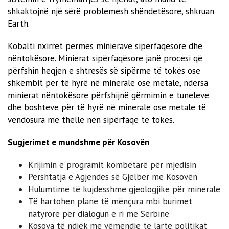
shkaktojnë një sërë problemesh shëndetësore, shkruan
Earth.
Kobalti nxirret përmes minierave sipërfaqësore dhe
nëntokësore. Minierat sipërfaqësore janë procesi që
përfshin heqjen e shtresës së sipërme të tokës ose
shkëmbit për të hyrë në minerale ose metale, ndërsa
minierat nëntokësore përfshijnë gërmimin e tuneleve
dhe boshteve për të hyrë në minerale ose metale të
vendosura më thellë nën sipërfaqe të tokës.
Sugjerimet e mundshme për Kosov
ën
Krijimin e programit kombëtarë për mjedisin
Përshtatja e Agjendës së Gjelbër me Kosovën
Hulumtime të kujdesshme gjeologjike për minerale
Të hartohen plane të mënçura mbi burimet
natyrore për dialogun e ri me Serbinë
Kosova të ndjek me vëmendje të lartë politikat