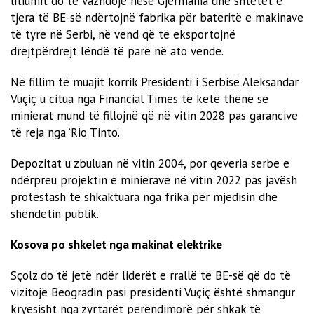
litiumit do të vazhdojë nëse Gjermania dhe shtetet e
tjera të BE-së ndërtojnë fabrika për bateritë e makinave
të tyre në Serbi, në vend që të eksportojnë
drejtpërdrejt lëndë të parë në ato vende.
Në fillim të muajit korrik Presidenti i Serbisë Aleksandar
Vuçiç u citua nga Financial Times të ketë thënë se
minierat mund të fillojnë që në vitin 2028 pas garancive
të reja nga ‘Rio Tinto’.
Depozitat u zbuluan në vitin 2004, por qeveria serbe e
ndërpreu projektin e minierave në vitin 2022 pas javësh
protestash të shkaktuara nga frika për mjedisin dhe
shëndetin publik.
Kosova po shkelet nga makinat elektrike
Sçolz do të jetë ndër liderët e rrallë të BE-së që do të
vizitojë Beogradin pasi presidenti Vuçiç është shmangur
kryesisht nga zyrtarët perëndimorë për shkak të