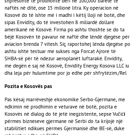
shpresonte të prodhonte deri në 100,000 barelë të
naftës në ditë, ose 15 milionë litra. Ky operacion në
Kosovë do të ishte më i madhi i këtij lloji në botë, dhe
sipas Envidity, do të investohen 8 miliardë dollarë
amerikanë në Kosovë. Firma po ashtu thoshte se do ta
bëjë Kosovën të pavarur në naftë dhe lëndë djegëse për
aviacion brenda 7 vitesh. Siç raportohej lënda djegëse po
ashtu ishte testuar me sukses nga Forcat Ajrore të
SHBA-së për të ndezur aeroplanët luftarakë. Envidity,
me degën e saj në Kosovë, Envidity Energy Kosova LLC iu
dha leja për hulumtime por jo edhe për shfrytëzim./Rel
Pozita e Kosov
ës pas
Pas kësaj marrëveshje ekonomike Serbo-Gjermane, me
ndkimin në prodhimin e veturave në botë, pozita e
Kosovës në dialog do të jetë inegzistente, sepse Vučić
i
përmes bizneseve gjermane në Serbi do ta krijojë një
stabilitiet ndikues përmes Gjermanisë dhe BE-së, duke