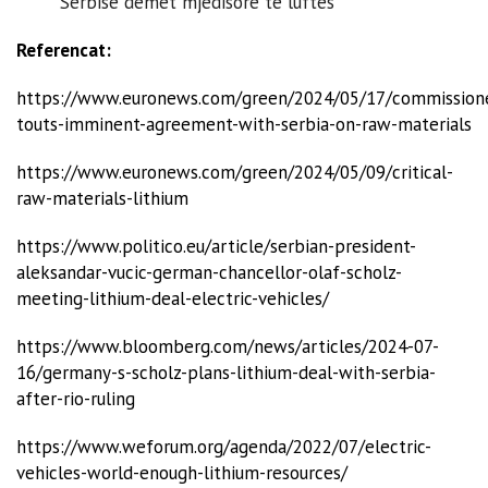
Serbisë dëmet mjedisore të luftës
Referencat:
https://www.euronews.com/green/2024/05/17/commission
touts-imminent-agreement-with-serbia-on-raw-materials
https://www.euronews.com/green/2024/05/09/critical-
raw-materials-lithium
https://www.politico.eu/article/serbian-president-
aleksandar-vucic-german-chancellor-olaf-scholz-
meeting-lithium-deal-electric-vehicles/
https://www.bloomberg.com/news/articles/2024-07-
16/germany-s-scholz-plans-lithium-deal-with-serbia-
after-rio-ruling
https://www.weforum.org/agenda/2022/07/electric-
vehicles-world-enough-lithium-resources/