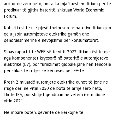
arritur në zero neto, por a ka mjaftueshëm litium për të
prodhuar të gjitha bateritë, shkruan World Economic
Forum.
Kobalti është një pjesë thelbësore e baterive litium-jon
që u japin automjeteve elektrike gamën dhe
qëndrueshmërinë e nevojshme për konsumatorët.
Sipas raportit të WEF-së të vitit 2022, litiumi është një
nga komponentët kryesorë në bateritë e automjeteve
elektrike (EV), por furnizimet globale janë nën tendosje
për shkak të rritjes së kërkesës për EV-të.
Rreth 2 miliardë automjete elektrike duhet të jenë në
rrugë deri në vitin 2050 që bota të arrijë zero neto,
thotë IEA, por shitjet qëndruan në vetëm 6.6 milionë
vitin 2021.
Në mbarë botën, qeveritë që kërkojnë të