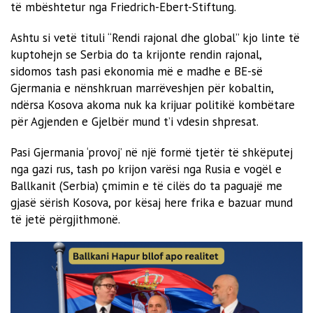
të mbështetur nga Friedrich-Ebert-Stiftung.
Ashtu si vetë tituli “Rendi rajonal dhe global” kjo linte të
kuptohejn se Serbia do ta krijonte rendin rajonal,
sidomos tash pasi ekonomia më e madhe e BE-së
Gjermania e nënshkruan marrëveshjen për kobaltin,
ndërsa Kosova akoma nuk ka krijuar politikë kombëtare
për Agjenden e Gjelbër mund t’i vdesin shpresat.
Pasi Gjermania ‘provoj’ në një formë tjetër të shkëputej
nga gazi rus, tash po krijon varësi nga Rusia e vogël e
Ballkanit (Serbia) çmimin e të cilës do ta paguajë me
gjasë sërish Kosova, por kësaj here frika e bazuar mund
të jetë përgjithmonë.