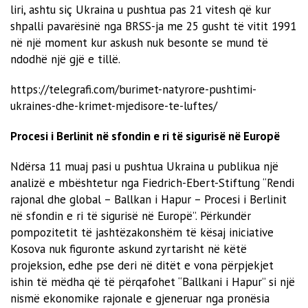
liri, ashtu siç Ukraina u pushtua pas 21 vitesh që kur
shpalli pavarësinë nga BRSS-ja me 25 gusht të vitit 1991
në një moment kur askush nuk besonte se mund të
ndodhë një gjë e tillë.
https://telegrafi.com/burimet-natyrore-pushtimi-
ukraines-dhe-krimet-mjedisore-te-luftes/
Procesi i Berlinit në sfondin e ri të sigurisë në Europë
Ndërsa 11 muaj pasi u pushtua Ukraina u publikua një
analizë e mbështetur nga Fiedrich-Ebert-Stiftung “Rendi
rajonal dhe global – Ballkan i Hapur – Procesi i Berlinit
në sfondin e ri të sigurisë në Europë”. Përkundër
pompozitetit të jashtëzakonshëm të kësaj iniciative
Kosova nuk figuronte askund zyrtarisht në këtë
projeksion, edhe pse deri në ditët e vona përpjekjet
ishin të mëdha që të përqafohet “Ballkani i Hapur” si një
nismë ekonomike rajonale e gjeneruar nga pronësia