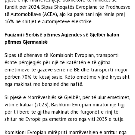
fundit për 2024. Sipas Shoqatës Evropiane të Prodhuesve
të Automobilave (ACEA), ajo ka parë tani një rënie prej
16% në shitjet e automjeteve elektrike.
Fuqizmi i Serbisë përmes Agjendes së Gjelbër kalon
përmes Gjermanisë
Sipas të dhënave të Komisionit Evropian, transporti
është përgjegjës për një të katërtën e të gjitha
emetimeve të gazeve serrë në BE dhe transporti rrugor
përbën 70% të kësaj sasie. Këto emetime vijnë kryesisht
nga makinat me benzinë ​​dhe naftë.
Si pjesë e Marrëveshjës së Gjelbër, për të ulur emetimet,
vitin e kaluar (2023), Bashkimi Evropian miratoi një ligj
për t’i bërë të gjitha makinat dhe furgonët e rinj të
shitur në Evropë pa emetim zero nga viti 2035 e tutje.
Komisioni Evropian mirëpriti marrëveshjen e arritur nga