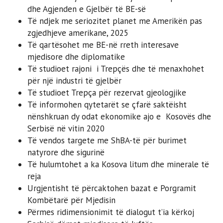
dhe Agjenden e Gjelbër të BE-së
Të ndjek me seriozitet planet me Amerikën pas
zgjedhjeve amerikane, 2025
Të qartësohet me BE-në rreth interesave
mjedisore dhe diplomatike
Të studioet rajoni i Trepçës dhe të menaxhohet
për një industri të gjelbër
Të studioet Trepça për rezervat gjeologjike
Të informohen qytetarët se çfarë saktëisht
nënshkruan dy odat ekonomike ajo e Kosovës dhe
Serbisë në vitin 2020
Të vendos targete me ShBA-të për burimet
natyrore dhe sigurinë
Të hulumtohet a ka Kosova litum dhe minerale të
reja
Urgjentisht të përcaktohen bazat e Porgramit
Kombëtarë për Mjedisin
Përmes ridimensionimit të dialogut t’ia kërkoj