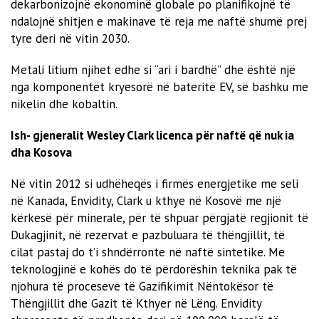
dekarbonizojnë ekonominë globale po planifikojnë të
ndalojnë shitjen e makinave të reja me naftë shumë prej
tyre deri në vitin 2030.
Metali litium njihet edhe si “ari i bardhë” dhe është një
nga komponentët kryesorë në bateritë EV, së bashku me
nikelin dhe kobaltin.
Ish- gjeneralit Wesley Clark licenca për naftë që nuk ia
dha Kosova
Në vitin 2012 si udhëheqës i firmës energjetike me seli
në Kanada, Envidity, Clark u kthye në Kosovë me një
kërkesë për minerale, për të shpuar përgjatë regjionit të
Dukagjinit, në rezervat e pazbuluara të thëngjillit, të
cilat pastaj do t’i shndërronte në naftë sintetike. Me
teknologjinë e kohës do të përdorëshin teknika pak të
njohura të proceseve të Gazifikimit Nëntokësor të
Thëngjillit dhe Gazit të Kthyer në Lëng. Envidity