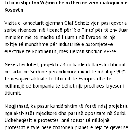
Litiumi shpëton Vučićin dhe rikthen në zero dialogun me
Kosovën
Vizita e kancelarit gjerman Olaf Scholz vjen pasi qeveria
serbe rivendosi një licencë për ‘Rio Tinto’ për të zhvilluar
minierën më të madhe të litiumit në Evropë në një
nxitje të mundshme për industrinë e automjeteve
elektrike të kontinentit, mes tjerash shkruan AP-së.
Nëse zhvillohet, projekti 2.4 miliardë dollarësh i litiumit
në Jadar në Serbinë perëndimore mund të mbulojë 90%
të nevojave aktuale të litiumit të Evropës dhe të
ndihmojë që kompania të bëhet një prodhues kryesor i
litiumit.
Megjithatë, ka pasur kundërshtim të fortë ndaj projektit
nga aktivistët mjedisorë dhe partitë opozitare në Serbi.
Udhëheqësit e protestës janë zotuar të rifillojnë
protestat e tyre nëse zbatohen planet e reja të qeverisë