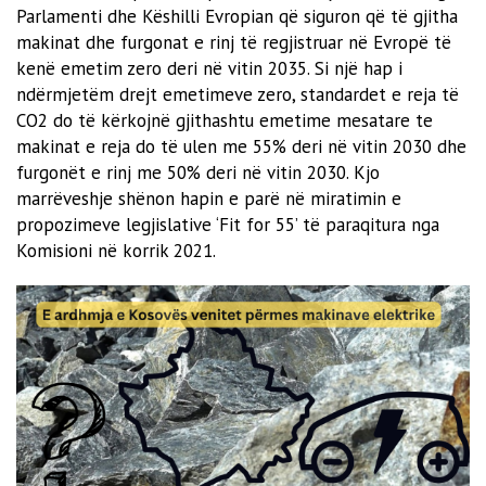
Parlamenti dhe Këshilli Evropian që siguron që të gjitha
makinat dhe furgonat e rinj të regjistruar në Evropë të
kenë emetim zero deri në vitin 2035. Si një hap i
ndërmjetëm drejt emetimeve zero, standardet e reja të
CO2 do të kërkojnë gjithashtu emetime mesatare te
makinat e reja do të ulen me 55% deri në vitin 2030 dhe
furgonët e rinj me 50% deri në vitin 2030. Kjo
marrëveshje shënon hapin e parë në miratimin e
propozimeve legjislative ‘Fit for 55’ të paraqitura nga
Komisioni në korrik 2021.