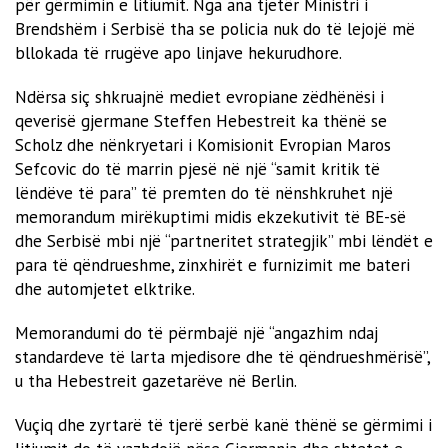
për gërmimin e litiumit. Nga ana tjetër Ministri i
Brendshëm i Serbisë tha se policia nuk do të lejojë më
bllokada të rrugëve apo linjave hekurudhore.
Ndërsa siç shkruajnë mediet evropiane zëdhënësi i
qeverisë gjermane Steffen Hebestreit ka thënë se
Scholz dhe nënkryetari i Komisionit Evropian Maros
Sefcovic do të marrin pjesë në një “samit kritik të
lëndëve të para” të premten do të nënshkruhet një
memorandum mirëkuptimi midis ekzekutivit të BE-së
dhe Serbisë mbi një “partneritet strategjik” mbi lëndët e
para të qëndrueshme, zinxhirët e furnizimit me bateri
dhe automjetet elktrike.
Memorandumi do të përmbajë një “angazhim ndaj
standardeve të larta mjedisore dhe të qëndrueshmërisë”,
u tha Hebestreit gazetarëve në Berlin.
Vuçiq dhe zyrtarë të tjerë serbë kanë thënë se gërmimi i