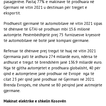
pasagjerëve. Pastaj 77% e makinave të prodhuara në
Gjermani në vitin 2021 u destinuan për tregjet e
eksportit.
Prodhuesit gjermanë të automobilave në vitin 2021 sipas
të dhënave të GTAI-së prodhuan mbi 15.6 milionë
automjete. Pesëmbëdhjetë prej 75 furnizuesve kryesorë
të automobilave në botë janë kompani gjermane.
Referuar të dhënave prej tregut të huaj në vitin 2021
Gjermania pati të ardhura 274 miliardë euro, ndërsa të
ardhurat e tregut të brendshëm janë 136.9 miliardë euro.
Nga të gjitha automjetet e prodhuara globalisht, 40 për
qind e automjeteve janë prodhuar në Evropë nga të
cilat 23 për qind janë prodhuar në Gjermani në 2021.
Brenda Evropës, më shumë se 80 përqind janë autmojete
gjermane.
Makinat elektrike e shkelin Kosovën