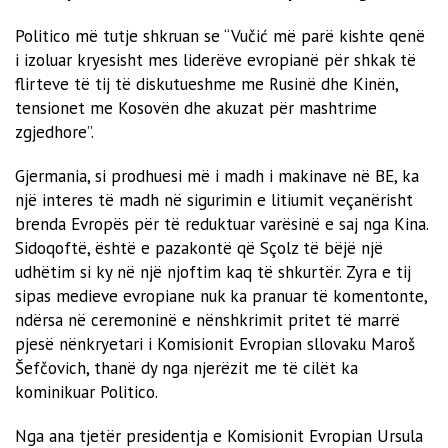
Politico më tutje shkruan se “Vučić më parë kishte qenë
i izoluar kryesisht mes liderëve evropianë për shkak të
flirteve të tij të diskutueshme me Rusinë dhe Kinën,
tensionet me Kosovën dhe akuzat për mashtrime
zgjedhore”.
Gjermania, si prodhuesi më i madh i makinave në BE, ka
një interes të madh në sigurimin e litiumit veçanërisht
brenda Evropës për të reduktuar varësinë e saj nga Kina.
Sidoqoftë, është e pazakontë që Sçolz të bëjë një
udhëtim si ky në një njoftim kaq të shkurtër. Zyra e tij
sipas medieve evropiane nuk ka pranuar të komentonte,
ndërsa në ceremoninë e nënshkrimit pritet të marrë
pjesë nënkryetari i Komisionit Evropian sllovaku Maroš
Šefčovich, thanë dy nga njerëzit me të cilët ka
kominikuar Politico.
Nga ana tjetër presidentja e Komisionit Evropian Ursula