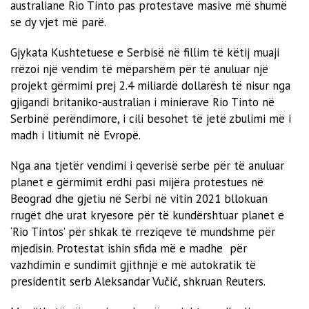
australiane Rio Tinto pas protestave masive më shumë
se dy vjet më parë.
Gjykata Kushtetuese e Serbisë në fillim të këtij muaji
rrëzoi një vendim të mëparshëm për të anuluar një
projekt gërmimi prej 2.4 miliardë dollarësh të nisur nga
gjigandi britaniko-australian i minierave Rio Tinto në
Serbinë perëndimore, i cili besohet të jetë zbulimi më i
madh i litiumit në Evropë.
Nga ana tjetër vendimi i qeverisë serbe për të anuluar
planet e gërmimit erdhi pasi mijëra protestues në
Beograd dhe gjetiu në Serbi në vitin 2021 bllokuan
rrugët dhe urat kryesore për të kundërshtuar planet e
‘Rio Tintos’ për shkak të rreziqeve të mundshme për
mjedisin. Protestat ishin sfida më e madhe për
vazhdimin e sundimit gjithnjë e më autokratik të
presidentit serb Aleksandar Vučić, shkruan Reuters.