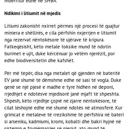
mbërritur edhe në SHBA.
Ndikimi i litiumit në mjedis
Litiumi zakonisht nxirret përmes një procesi të quajtur
miniera e shëllirës, ​​e cila përfshin nxjerrjen e litiumit
nga rezervat nëntokësore të ujërave të kripura.
Fatkeqësisht, këto metale toksike mund të ndotin
burimet e ujit, duke kërcënuar jo vetëm njerëzit, por
edhe biodiversitetin dhe kafshët.
Për më tepër, disa nga metalet që gjenden në bateritë
EV janë shumë të dëmshme edhe në sasi të vogla. Duke
qenë se një pjesë e madhe e tyre hidhen në deponi,
rrjedhjet e ndotësve mjedisorë janë mjaft të shpeshta.
Shpesh, këto rrjedhje çojnë në zjarre nëntokësore, të
cilat lëshojnë edhe më shumë ndotës në atmosferë. Kur
grimcat e metaleve të rrezikshme të përfshira në bateri
si arseniku, kadmiumi, kromi, kobalti dhe bakri hyjnë në
sistemin e frymëmarrjes së njeriut, ato mund të