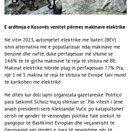
E ardhmja e Kosovës venitet përmes makinave elektrike
Në vitin 2023, automjetet elektrike me bateri (BEV)
ishin alternativa më e popullarizuar ndaj makinave me
benzinë ​​dhe naftë, duke përfaqësuar më shumë se
14.6% të të gjitha makinave të reja të shitura në BE.
Makinat elektrike hibride plug-in përfaqësuan 7.7%. Pra,
një 1 në 5 makina të reja të shitura në Evropë tani mund
të karikohen me elektrikë.
Në ditën kur doli lajmi organizata gazetareske ‘Politico’
para taskimit Scholz-Vuçiq shkruan se “Pas vitesh I lënë
anash presidenti serb Aleksandar Vučić po katapultohet
sërish në qendër të vëmendjes politike falë oreksit të
pangopur të Bashkimit Evropian dhe veçanërisht të
Gjermanisë për lëndët e para të nevojshme për të