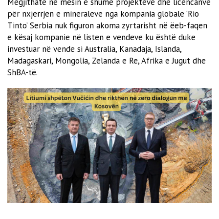
Megjithatë në mesin e shumë projekteve dhe licencanve
për nxjerrjen e mineraleve nga kompania globale ‘Rio
Tinto’ Serbia nuk figuron akoma zyrtarisht në ëeb-faqen
e kësaj kompanie në listen e vendeve ku është duke
investuar në vende si Australia, Kanadaja, Islanda,
Madagaskari, Mongolia, Zelanda e Re, Afrika e Jugut dhe
ShBA-të.