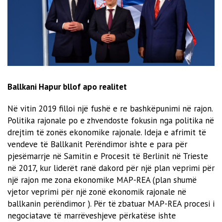
Ballkani Hapur bllof apo realitet
Në vitin 2019 filloi një fushë e re bashkëpunimi në rajon.
Politika rajonale po e zhvendoste fokusin nga politika në
drejtim të zonës ekonomike rajonale. Ideja e afrimit të
vendeve të Ballkanit Perëndimor ishte e para për
pjesëmarrje në Samitin e Procesit të Berlinit në Trieste
në 2017, kur liderët ranë dakord për një plan veprimi për
një rajon me zona ekonomike MAP-REA (plan shumë
vjetor veprimi për një zonë ekonomik rajonale në
ballkanin perëndimor ). Për të zbatuar MAP-REA procesi i
negociatave të marrëveshjeve përkatëse ishte