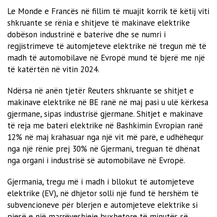
Le Monde e Francës në fillim të muajit korrik të këtij viti
shkruante se rënia e shitjeve të makinave elektrike
dobëson industrinë e baterive dhe se numri i
regjistrimeve të automjeteve elektrike në tregun më të
madh të automobilave në Evropë mund të bjerë me një
të katërtën në vitin 2024.
Ndërsa në anën tjetër Reuters shkruante se shitjet e
makinave elektrike në BE ranë në maj pasi u ulë kërkesa
gjermane, sipas industrisë gjermane. Shitjet e makinave
të reja me bateri elektrike në Bashkimin Evropian ranë
12% në maj krahasuar nga një vit më parë, e udhëhequr
nga një rënie prej 30% në Gjermani, treguan të dhënat
nga organi i industrisë së automobilave në Evropë.
Gjermania, tregu më i madh i bllokut të automjeteve
elektrike (EV), në dhjetor solli një fund të hershëm të
subvencioneve për blerjen e automjeteve elektrike si
pjesë e një marrëveshjeje buxhetore të minutës së