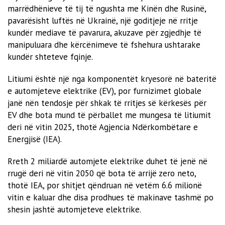
marrëdhënieve të tij të ngushta me Kinën dhe Rusinë,
pavarësisht luftës në Ukrainë, një goditjeje në rritje
kundër mediave të pavarura, akuzave për zgjedhje të
manipuluara dhe kërcënimeve të fshehura ushtarake
kundër shteteve fqinje.
Litiumi është një nga komponentët kryesorë në bateritë
e automjeteve elektrike (EV), por furnizimet globale
janë nën tendosje për shkak të rritjes së kërkesës për
EV dhe bota mund të përballet me mungesa të litiumit
deri në vitin 2025, thotë Agjencia Ndërkombëtare e
Energjisë (IEA).
Rreth 2 miliardë automjete elektrike duhet të jenë në
rrugë deri në vitin 2050 që bota të arrijë zero neto,
thotë IEA, por shitjet qëndruan në vetëm 6.6 milionë
vitin e kaluar dhe disa prodhues të makinave tashmë po
shesin jashtë automjeteve elektrike.