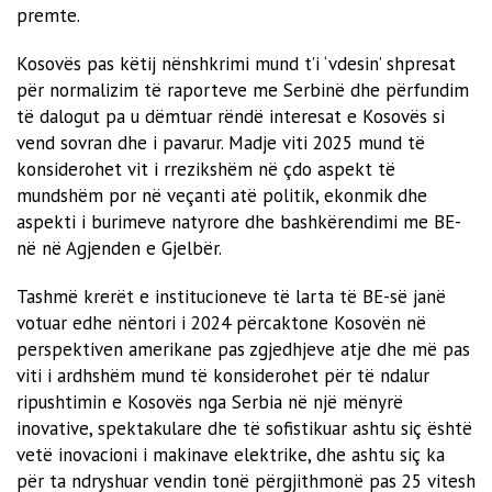
premte.
Kosovës pas këtij nënshkrimi mund t’i ‘vdesin’ shpresat
për normalizim të raporteve me Serbinë dhe përfundim
të dalogut pa u dëmtuar rëndë interesat e Kosovës si
vend sovran dhe i pavarur. Madje viti 2025 mund të
konsiderohet vit i rrezikshëm në çdo aspekt të
mundshëm por në veçanti atë politik, ekonmik dhe
aspekti i burimeve natyrore dhe bashkërendimi me BE-
në në Agjenden e Gjelbër.
Tashmë krerët e institucioneve të larta të BE-së janë
votuar edhe nëntori i 2024 përcaktone Kosovën në
perspektiven amerikane pas zgjedhjeve atje dhe më pas
viti i ardhshëm mund të konsiderohet për të ndalur
ripushtimin e Kosovës nga Serbia në një mënyrë
inovative, spektakulare dhe të sofistikuar ashtu siç është
vetë inovacioni i makinave elektrike, dhe ashtu siç ka
për ta ndryshuar vendin tonë përgjithmonë pas 25 vitesh