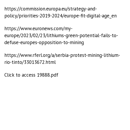
https://commission.europa.eu/strategy-and-
policy/priorities-2019-2024/europe-fit-digital-age_en
https://www.euronews.com/my-
europe/2023/02/23/lithiums-green-potential-fails-to-
defuse-europes-opposition-to-mining
https://www.rferl.org/a/serbia-protest-mining-lithium-
rio-tinto/33013672.html
Click to access 19888.pdf