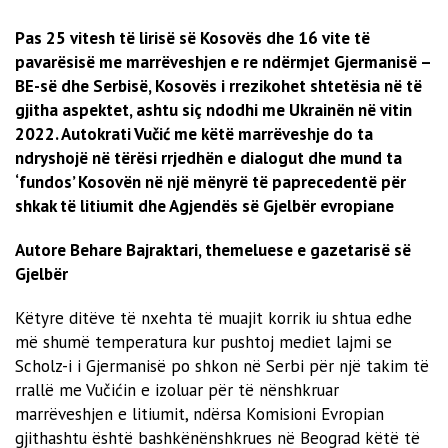
Pas 25 vitesh të lirisë së Kosovës dhe 16 vite të
pavarësisë me marrëveshjen e re ndërmjet Gjermanisë –
BE-së dhe Serbisë, Kosovës i rrezikohet shtetësia në të
gjitha aspektet, ashtu siç ndodhi me Ukrainën në vitin
2022. Autokrati Vučić me këtë marrëveshje do ta
ndryshojë në tërësi rrjedhën e dialogut dhe mund ta
‘fundos’ Kosovën në një mënyrë të paprecedentë për
shkak të litiumit dhe Agjendës së Gjelbër evropiane
Autore Behare Bajraktari, themeluese e gazetarisë së
Gjelbër
Këtyre ditëve të nxehta të muajit korrik iu shtua edhe
më shumë temperatura kur pushtoj mediet lajmi se
Scholz-i i Gjermanisë po shkon në Serbi për një takim të
rrallë me Vučićin e izoluar për të nënshkruar
marrëveshjen e litiumit, ndërsa Komisioni Evropian
gjithashtu është bashkënënshkrues në Beograd këtë të