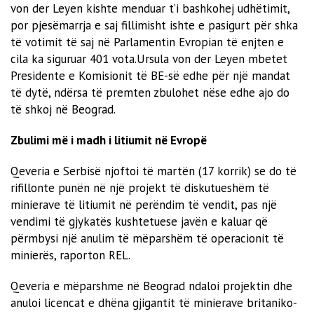
von der Leyen kishte menduar t’i bashkohej udhëtimit,
por pjesëmarrja e saj fillimisht ishte e pasigurt për shka
të votimit të saj në Parlamentin Evropian të enjten e
cila ka siguruar 401 vota.Ursula von der Leyen mbetet
Presidente e Komisionit të BE-së edhe për një mandat
të dytë, ndërsa të premten zbulohet nëse edhe ajo do
të shkoj në Beograd.
Zbulimi më i madh i litiumit në Evropë
Qeveria e Serbisë njoftoi të martën (17 korrik) se do të
rifillonte punën në një projekt të diskutueshëm të
minierave të litiumit në perëndim të vendit, pas një
vendimi të gjykatës kushtetuese javën e kaluar që
përmbysi një anulim të mëparshëm të operacionit të
minierës, raporton REL.
Qeveria e mëparshme në Beograd ndaloi projektin dhe
anuloi licencat e dhëna gjigantit të minierave britaniko-