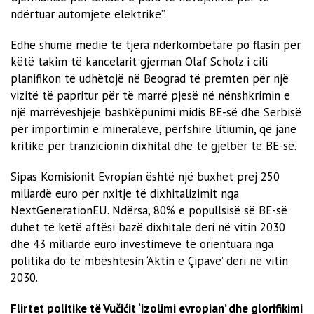
ndërtuar automjete elektrike”.
Edhe shumë medie të tjera ndërkombëtare po flasin për
këtë takim të kancelarit gjerman Olaf Scholz i cili
planifikon të udhëtojë në Beograd të premten për një
vizitë të papritur për të marrë pjesë në nënshkrimin e
një marrëveshjeje bashkëpunimi midis BE-së dhe Serbisë
për importimin e mineraleve, përfshirë litiumin, që janë
kritike për tranzicionin dixhital dhe të gjelbër të BE-së.
Sipas Komisionit Evropian është një buxhet prej 250
miliardë euro për nxitje të dixhitalizimit nga
NextGenerationEU. Ndërsa, 80% e popullsisë së BE-së
duhet të ketë aftësi bazë dixhitale deri në vitin 2030
dhe 43 miliardë euro investimeve të orientuara nga
politika do të mbështesin ‘Aktin e Çipave’ deri në vitin
2030.
Flirtet politike të Vučićit ‘izolimi evropian’ dhe glorifikimi