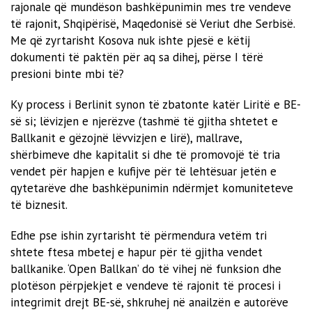
rajonale që mundëson bashkëpunimin mes tre vendeve
të rajonit, Shqipërisë, Maqedonisë së Veriut dhe Serbisë.
Me që zyrtarisht Kosova nuk ishte pjesë e këtij
dokumenti të paktën për aq sa dihej, përse I tërë
presioni binte mbi të?
Ky process i Berlinit synon të zbatonte katër Liritë e BE-
së si; lëvizjen e njerëzve (tashmë të gjitha shtetet e
Ballkanit e gëzojnë lëvvizjen e lirë), mallrave,
shërbimeve dhe kapitalit si dhe të promovojë të tria
vendet për hapjen e kufijve për të lehtësuar jetën e
qytetarëve dhe bashkëpunimin ndërmjet komuniteteve
të biznesit.
Edhe pse ishin zyrtarisht të përmendura vetëm tri
shtete ftesa mbetej e hapur për të gjitha vendet
ballkanike. ‘Open Ballkan’ do të vihej në funksion dhe
plotëson përpjekjet e vendeve të rajonit të procesi i
integrimit drejt BE-së, shkruhej në anailzën e autorëve