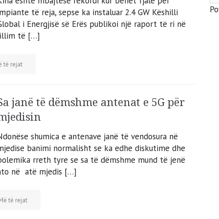
Kina është mbajtëse rekordi kur bëhet fjalë për
Po
impiante të reja, sepse ka instaluar 2.4 GW Këshilli
Global i Energjisë së Erës publikoi ​​një raport të ri në
fillim të […]
 të rejat
Sa janë të dëmshme antenat e 5G për
mjedisin
Ndonëse shumica e antenave janë të vendosura në
mjedise banimi normalisht se ka edhe diskutime dhe
polemika rreth tyre se sa të dëmshme mund të jenë
ato në atë mjedis […]
Më të rejat