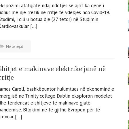
Ekspozimi afatgjatë ndaj ndotjes së ajrit ka qenë i
lidhur me një rrezik në rritje të vdekjes nga Covid-19.
Studimi, i cili u botua dje (27 tetor) në Studimin
Kardiovaskular […]
Më të rejat
Shitjet e makinave elektrike janë në
rritje
James Caroll, bashkëpuntor hulumtues në ekonominë e
energjisë në Trinity college Dublin eksploron modelet
dhe tendencat e shitjeve të makinave gjatë
pandemisë. Bllokimi në të gjithë Evropën për të
frenuar […]