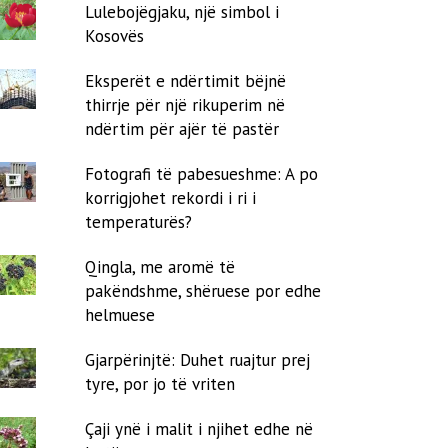
Lulebojëgjaku, një simbol i
Kosovës
Eksperët e ndërtimit bëjnë
thirrje për një rikuperim në
ndërtim për ajër të pastër
Fotografi të pabesueshme: A po
korrigjohet rekordi i ri i
temperaturës?
Qingla, me aromë të
pakëndshme, shëruese por edhe
helmuese
Gjarpërinjtë: Duhet ruajtur prej
tyre, por jo të vriten
Çaji ynë i malit i njihet edhe në