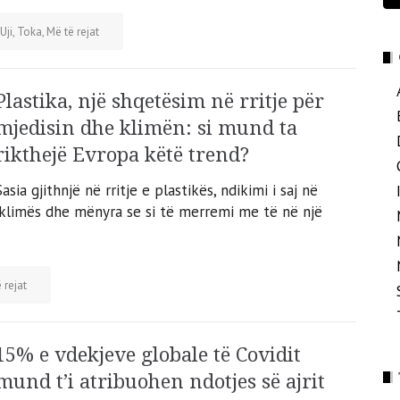
, Uji, Toka
,
Më të rejat
Plastika, një shqetësim në rritje për
mjedisin dhe klimën: si mund ta
rikthejë Evropa këtë trend?
Sasia gjithnjë në rritje e plastikës, ndikimi i saj në
 klimës dhe mënyra se si të merremi me të në një
 rejat
15% e vdekjeve globale të Covidit
mund t’i atribuohen ndotjes së ajrit