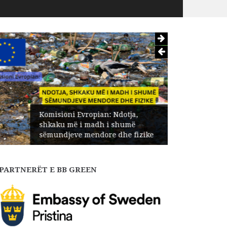
Komisioni Evropian: Ndotja,
shkaku më i madh i shumë
sëmundjeve mendore dhe fizike
PARTNERËT E BB GREEN