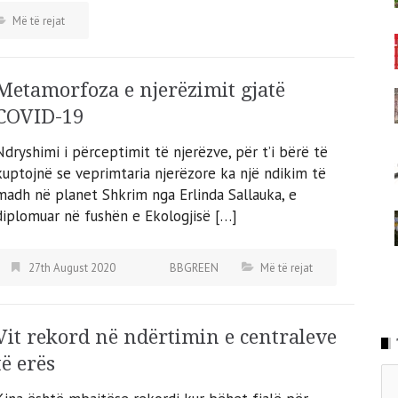
Më të rejat
Metamorfoza e njerëzimit gjatë
COVID-19
Ndryshimi i përceptimit të njerëzve, për t’i bërë të
kuptojnë se veprimtaria njerëzore ka një ndikim të
madh në planet Shkrim nga Erlinda Sallauka, e
diplomuar në fushën e Ekologjisë […]
27th August 2020
BBGREEN
Më të rejat
Vit rekord në ndërtimin e centraleve
të erës