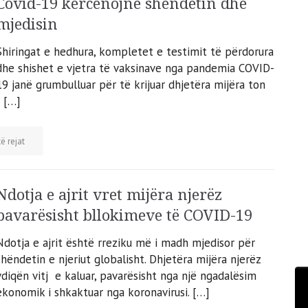
Covid-19 kërcënojnë shëndetin dhe
mjedisin
Shiringat e hedhura, kompletet e testimit të përdorura
dhe shishet e vjetra të vaksinave nga pandemia COVID-
19 janë grumbulluar për të krijuar dhjetëra mijëra ton
 […]
ë rejat
Ndotja e ajrit vret mijëra njerëz
pavarësisht bllokimeve të COVID-19
Ndotja e ajrit është rreziku më i madh mjedisor për
shëndetin e njeriut globalisht. Dhjetëra mijëra njerëz
vdiqën vitj e kaluar, pavarësisht nga një ngadalësim
ekonomik i shkaktuar nga koronavirusi. […]