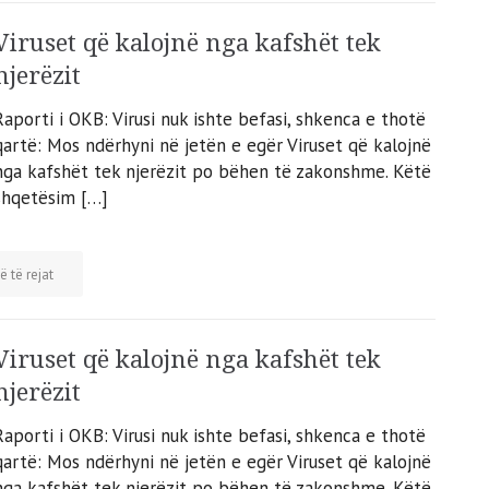
Viruset që kalojnë nga kafshët tek
njerëzit
Raporti i OKB: Virusi nuk ishte befasi, shkenca e thotë
qartë: Mos ndërhyni në jetën e egër Viruset që kalojnë
nga kafshët tek njerëzit po bëhen të zakonshme. Këtë
shqetësim […]
ë të rejat
Viruset që kalojnë nga kafshët tek
njerëzit
Raporti i OKB: Virusi nuk ishte befasi, shkenca e thotë
qartë: Mos ndërhyni në jetën e egër Viruset që kalojnë
nga kafshët tek njerëzit po bëhen të zakonshme. Këtë