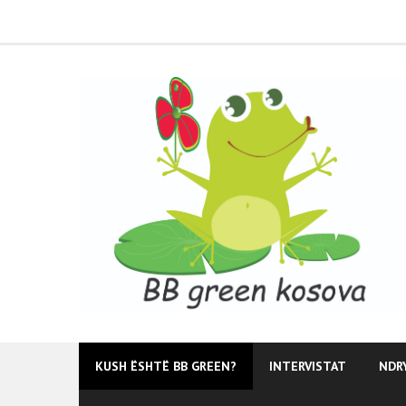
Skip
to
content
KUSH ËSHTË BB GREEN?
INTERVISTAT
NDR