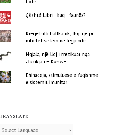
botë
Ç'është Libri i kuq i faunës?
Rreqëbulli ballkanik, lloji që po
mbetet vetëm në legjendë
Ngjala, një lloj i rrezikuar nga
zhdukja në Kosovë
Ehinaceja, stimuluese e fuqishme
e sistemit imunitar
TRANSLATE