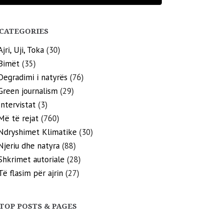
CATEGORIES
Ajri, Uji, Toka
(30)
Bimët
(35)
Degradimi i natyrës
(76)
Green journalism
(29)
Intervistat
(3)
Më të rejat
(760)
Ndryshimet Klimatike
(30)
Njeriu dhe natyra
(88)
Shkrimet autoriale
(28)
Të flasim për ajrin
(27)
TOP POSTS & PAGES