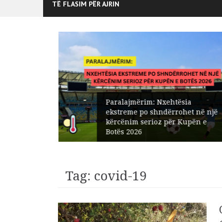
TË FLASIM PËR AJRIN
Paralajmërim: Nxehtësia
edisit:
ekstreme po shndërrohet në një
t në
kërcënim serioz për Kupën e
Botës 2026
Tag:
covid-19