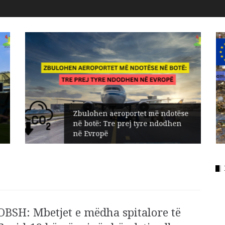
Zbulohen aeroportet më ndotëse
në botë: Tre prej tyre ndodhen
në Evropë
OBSH: Mbetjet e mëdha spitalore të