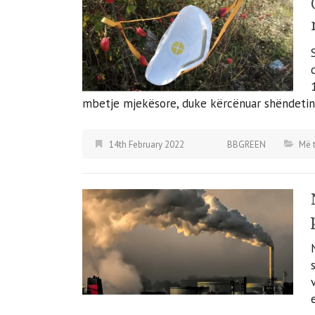
mbetje mjekësore, duke kërcënuar shëndetin
14th February 2022
BBGREEN
Më t