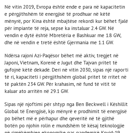
Në vitin 2019, Evropa është ende e para në kapacitetin
e përgjithshëm të energjisë të prodhuar në këtë
mënyrë, por Kina është mbajtëse rekordi kur bëhet fjalë
për impiante të reja, sepse ka instaluar 2.4 GW. Në
vendin e dytë është Mbretëria e Bashkuar me 1.8 GW,
dhe në vendin e tretë është Gjermania me 1.1 GW.
Ndërsa rajoni Azi-Paqësor bëhet më aktiv, tregjet në
Japoni, Vietnam, Korenë e Jugut dhe Tajvan pritet të
gufojnë këtë dekadë. Deri në vitin 2030, sipas një raporti
të ri, kapaciteti i përgjithshëm global pritet të rritet në
të paktën 234 GW. Për krahasim, në fund të vitit të
kaluar ato arritën në 29.1 GW.
Sipas një njoftimi për shtyp nga Ben Beckwell i Këshillit
Global të Energjisë, kjo mënyrë e prodhimit të energjisë
po bëhet më e përhapur dhe qeveritë në të gjithë
botën po njohin rolin e mundshëm të kësaj teknologjie
në rimëkëmbjen ekonomike pas pandemisë Kovid-19.