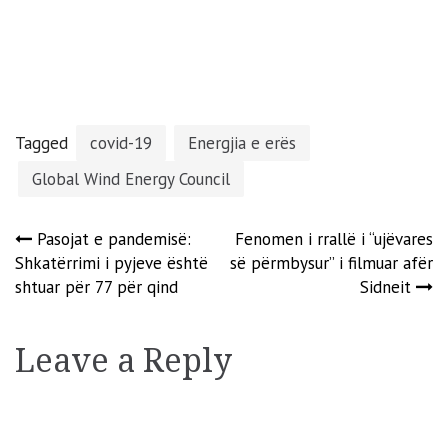
Tagged
covid-19
Energjia e erës
Global Wind Energy Council
Post
Pasojat e pandemisë:
Fenomen i rrallë i “ujëvares
Shkatërrimi i pyjeve është
së përmbysur” i filmuar afër
navigation
shtuar për 77 për qind
Sidneit
Leave a Reply