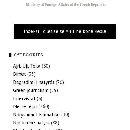
Indeksi i cilësisë së Ajrit në kohë Reale
CATEGORIES
Ajri, Uji, Toka
(30)
Bimët
(35)
Degradimi i natyrës
(76)
Green journalism
(29)
Intervistat
(3)
Më të rejat
(760)
Ndryshimet Klimatike
(30)
Njeriu dhe natyra
(88)