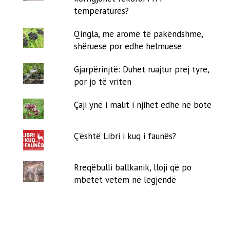
temperaturës?
Qingla, me aromë të pakëndshme,
shëruese por edhe helmuese
Gjarpërinjtë: Duhet ruajtur prej tyre,
por jo të vriten
Çaji ynë i malit i njihet edhe në botë
Ç'është Libri i kuq i faunës?
Rreqëbulli ballkanik, lloji që po
mbetet vetëm në legjendë