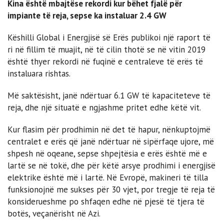
Kina është mbajtëse rekordi kur bëhet fjalë për
impiante të reja, sepse ka instaluar 2.4 GW
Këshilli Global i Energjisë së Erës publikoi ​​një raport të
ri në fillim të muajit, në të cilin thotë se në vitin 2019
është thyer rekordi në fuqinë e centraleve të erës të
instaluara rishtas.
Më saktësisht, janë ndërtuar 6.1 GW të kapaciteteve të
reja, dhe një situatë e ngjashme pritet edhe këtë vit.
Kur flasim për prodhimin në det të hapur, nënkuptojmë
centralet e erës që janë ndërtuar në sipërfaqe ujore, më
shpesh në oqeane, sepse shpejtësia e erës është më e
lartë se në tokë, dhe për këtë arsye prodhimi i energjisë
elektrike është më i lartë. Në Evropë, makineri të tilla
funksionojnë me sukses për 30 vjet, por tregje të reja të
konsiderueshme po shfaqen edhe në pjesë të tjera të
botës, veçanërisht në Azi.