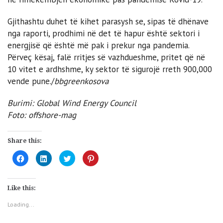
Gjithashtu duhet të kihet parasysh se, sipas të dhënave
nga raporti, prodhimi në det të hapur është sektori i
energjisë që është më pak i prekur nga pandemia.
Përveç kësaj, falë rritjes së vazhdueshme, pritet që në
10 vitet e ardhshme, ky sektor të sigurojë rreth 900,000
vende pune./
bbgreenkosova
Burimi: Global Wind Energy Council
Foto: offshore-mag
Share this:
Click
Click
Click
Click
to
to
to
to
share
share
share
share
on
on
on
on
Facebook
LinkedIn
Twitter
Pinterest
(Opens
(Opens
(Opens
(Opens
Like this:
in
in
in
in
new
new
new
new
window)
window)
window)
window)
Loading...