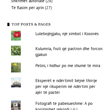
Shkrimet autoriale
(28)
Të flasim për ajrin
(27)
TOP POSTS & PAGES
Lulebojëgjaku, një simbol i Kosovës
Kulumria, fruti që pastron dhe forcon
gjakun
Pelini, i hidhur po me shumë të mira
Eksperët e ndërtimit bëjnë thirrje
për një rikuperim në ndërtim për
ajër të pastër
Fotografi të pabesueshme: A po
korrigjohet rekordi i ri i