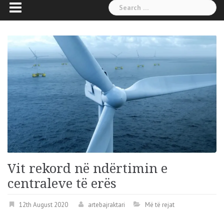
Search
for:
Vit rekord në ndërtimin e
centraleve të erës
12th August 2020
artebajraktari
Më të rejat