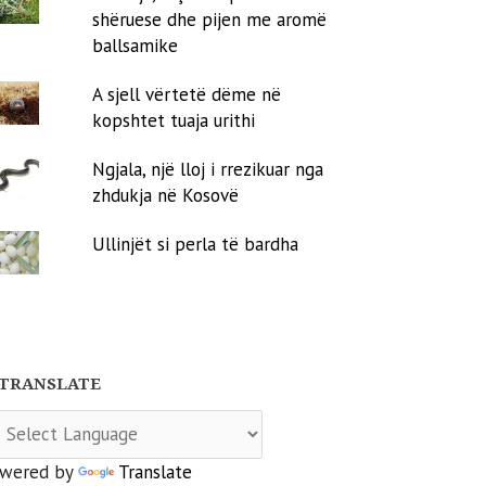
shëruese dhe pijen me aromë
ballsamike
A sjell vërtetë dëme në
kopshtet tuaja urithi
Ngjala, një lloj i rrezikuar nga
zhdukja në Kosovë
Ullinjët si perla të bardha
TRANSLATE
wered by
Translate