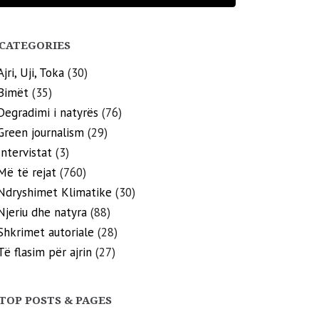
CATEGORIES
Ajri, Uji, Toka
(30)
Bimët
(35)
Degradimi i natyrës
(76)
Green journalism
(29)
Intervistat
(3)
Më të rejat
(760)
Ndryshimet Klimatike
(30)
Njeriu dhe natyra
(88)
Shkrimet autoriale
(28)
Të flasim për ajrin
(27)
TOP POSTS & PAGES