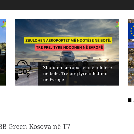
Zbulohen aeroportet më ndotëse
në botë: Tre prej tyre ndodhen
në Evropë
BB Green Kosova në T7