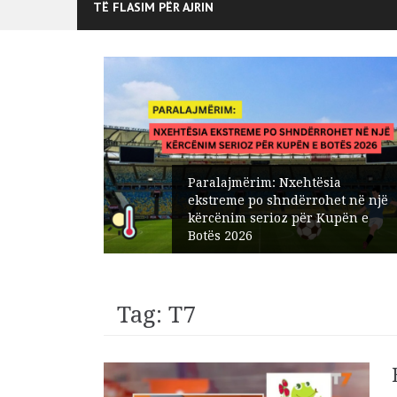
TË FLASIM PËR AJRIN
Paralajmërim: Nxehtësia
edisit:
ekstreme po shndërrohet në një
t në
kërcënim serioz për Kupën e
Botës 2026
Tag:
T7