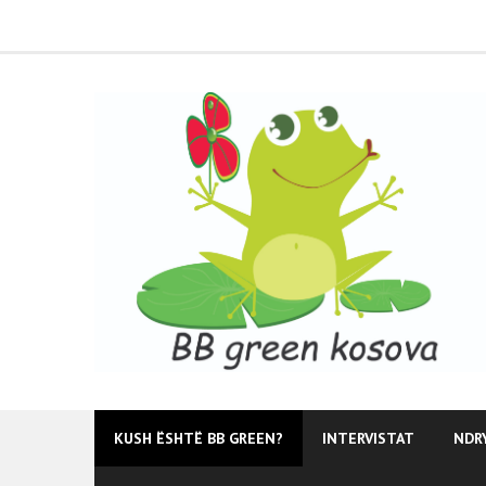
Skip
to
content
KUSH ËSHTË BB GREEN?
INTERVISTAT
NDR