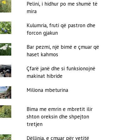
Pelini, i hidhur po me shumë të
mira
Kulumria, fruti që pastron dhe
forcon gjakun
Bar pezmi, një bimë e çmuar që
haset kahmos
Çfarë janë dhe si funksionojnë
makinat hibride
Miliona mbeturina
Bima me emrin e mbretit ilir
shton oreksin dhe shpejton
tretjen
Dëllinja, e çmuar për vetitë