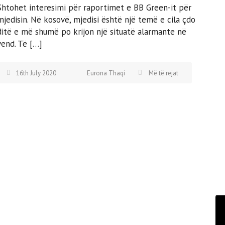
Shtohet interesimi për raportimet e BB Green-it për
mjedisin. Në kosovë, mjedisi është një temë e cila çdo
ditë e më shumë po krijon një situatë alarmante në
vend. Të […]
16th July 2020
Eurona Thaqi
Më të rejat