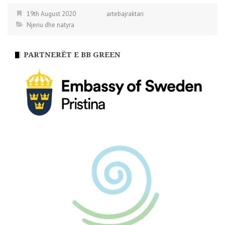
19th August 2020
artebajraktari
Njeriu dhe natyra
PARTNERËT E BB GREEN