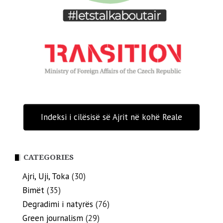
Indeksi i cilësisë së Ajrit në kohë Reale
CATEGORIES
Ajri, Uji, Toka
(30)
Bimët
(35)
Degradimi i natyrës
(76)
Green journalism
(29)