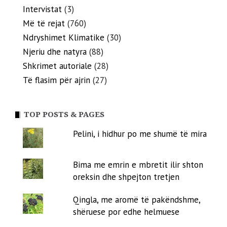
Intervistat
(3)
Më të rejat
(760)
Ndryshimet Klimatike
(30)
Njeriu dhe natyra
(88)
Shkrimet autoriale
(28)
Të flasim për ajrin
(27)
TOP POSTS & PAGES
Pelini, i hidhur po me shumë të mira
Bima me emrin e mbretit ilir shton
oreksin dhe shpejton tretjen
Qingla, me aromë të pakëndshme,
shëruese por edhe helmuese