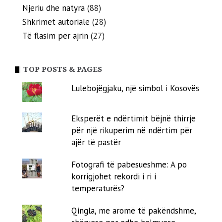
Njeriu dhe natyra
(88)
Shkrimet autoriale
(28)
Të flasim për ajrin
(27)
TOP POSTS & PAGES
Lulebojëgjaku, një simbol i Kosovës
Eksperët e ndërtimit bëjnë thirrje
për një rikuperim në ndërtim për
ajër të pastër
Fotografi të pabesueshme: A po
korrigjohet rekordi i ri i
temperaturës?
Qingla, me aromë të pakëndshme,