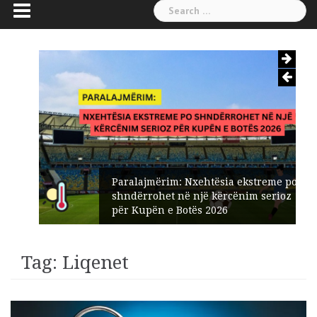
Search
for:
Paralajmërim: Nxehtësia ekstreme po
shndërrohet në një kërcënim serioz
për Kupën e Botës 2026
Tag:
Liqenet