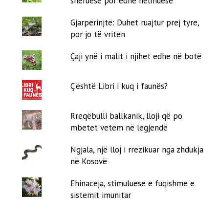
shëruese por edhe helmuese
Gjarpërinjtë: Duhet ruajtur prej tyre,
por jo të vriten
Çaji ynë i malit i njihet edhe në botë
Ç'është Libri i kuq i faunës?
Rreqëbulli ballkanik, lloji që po
mbetet vetëm në legjendë
Ngjala, një lloj i rrezikuar nga zhdukja
në Kosovë
Ehinaceja, stimuluese e fuqishme e
sistemit imunitar