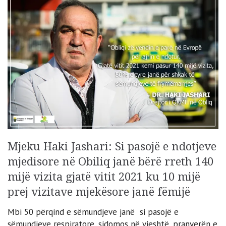
Mjeku Haki Jashari: Si pasojë e ndotjeve
mjedisore në Obiliq janë bërë rreth 140
mijë vizita gjatë vitit 2021 ku 10 mijë
prej vizitave mjekësore janë fëmijë
Mbi 50 përqind e sëmundjeve janë si pasojë e
sëmundjeve respiratore, sidomos në vjeshtë, pranverën e