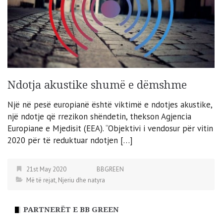
Ndotja akustike shumë e dëmshme
Një në pesë europianë është viktimë e ndotjes akustike,
një ndotje që rrezikon shëndetin, thekson Agjencia
Europiane e Mjedisit (EEA). “Objektivi i vendosur për vitin
2020 për të reduktuar ndotjen […]
21st May 2020
BBGREEN
Më të rejat
,
Njeriu dhe natyra
PARTNERËT E BB GREEN