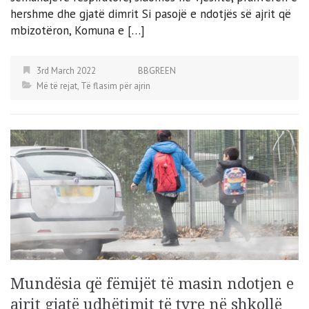
hershme dhe gjatë dimrit Si pasojë e ndotjës së ajrit që
mbizotëron, Komuna e […]
3rd March 2022
BBGREEN
Më të rejat
,
Të flasim për ajrin
Mundësia që fëmijët të masin ndotjen e
ajrit gjatë udhëtimit të tyre në shkollë