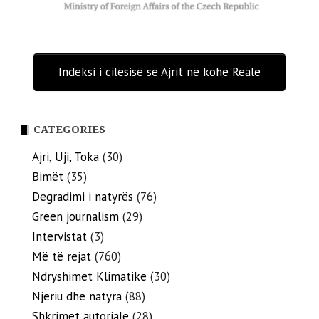
Indeksi i cilësisë së Ajrit në kohë Reale
CATEGORIES
Ajri, Uji, Toka
(30)
Bimët
(35)
Degradimi i natyrës
(76)
Green journalism
(29)
Intervistat
(3)
Më të rejat
(760)
Ndryshimet Klimatike
(30)
Njeriu dhe natyra
(88)
Shkrimet autoriale
(28)