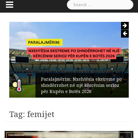
Search
for:
Paralajmërim: Nxehtësia ekstreme po
shndërrohet në një kërcënim serioz
për Kupën e Botës 2026
Tag:
femijet