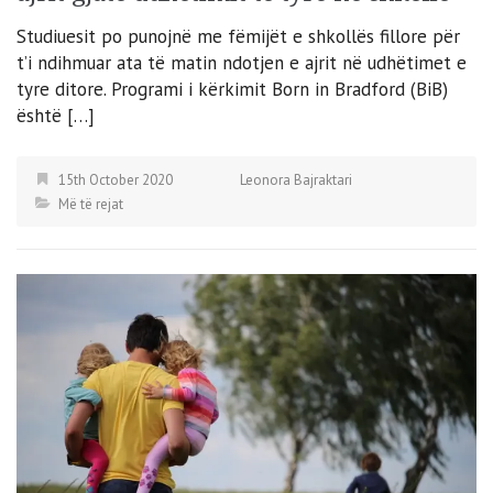
Studiuesit po punojnë me fëmijët e shkollës fillore për
t’i ndihmuar ata të matin ndotjen e ajrit në udhëtimet e
tyre ditore. Programi i kërkimit Born in Bradford (BiB)
është […]
15th October 2020
Leonora Bajraktari
Më të rejat