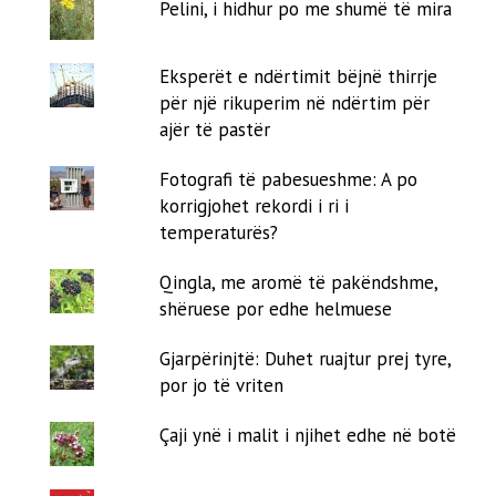
Pelini, i hidhur po me shumë të mira
Eksperët e ndërtimit bëjnë thirrje
për një rikuperim në ndërtim për
ajër të pastër
Fotografi të pabesueshme: A po
korrigjohet rekordi i ri i
temperaturës?
Qingla, me aromë të pakëndshme,
shëruese por edhe helmuese
Gjarpërinjtë: Duhet ruajtur prej tyre,
por jo të vriten
Çaji ynë i malit i njihet edhe në botë