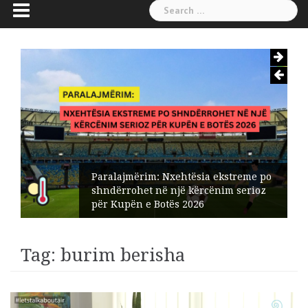
Search
for:
Paralajmërim: Nxehtësia ekstreme po
shndërrohet në një kërcënim serioz
për Kupën e Botës 2026
Tag:
burim berisha