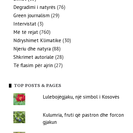
Degradimi i natyrës
(76)
Green journalism
(29)
Intervistat
(3)
Më të rejat
(760)
Ndryshimet Klimatike
(30)
Njeriu dhe natyra
(88)
Shkrimet autoriale
(28)
Të flasim për ajrin
(27)
TOP POSTS & PAGES
Lulebojëgjaku, një simbol i Kosovës
Kulumria, fruti që pastron dhe forcon
gjakun