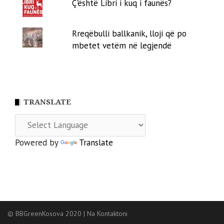
Ç'është Libri i kuq i faunës?
Rreqëbulli ballkanik, lloji që po
mbetet vetëm në legjendë
TRANSLATE
Powered by
Translate
© BBGreenKosova 2020
|
Na Kontaktoni