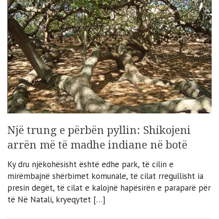
Një trung e përbën pyllin: Shikojeni
arrën më të madhe indiane në botë
Ky dru njëkohësisht është edhe park, të cilin e
mirëmbajnë shërbimet komunale, të cilat rregullisht ia
presin degët, të cilat e kalojnë hapësirën e paraparë për
të Në Natali, kryeqytet […]