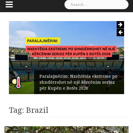
Search
for:
Paralajmërim: Nxehtësia ekstreme po
shndërrohet në një kërcënim serioz
për Kupën e Botës 2026
Tag:
Brazil