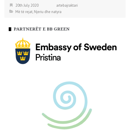
20th July 2020
artebajraktari
Më të rejat
,
Njeriu dhe natyra
PARTNERËT E BB GREEN