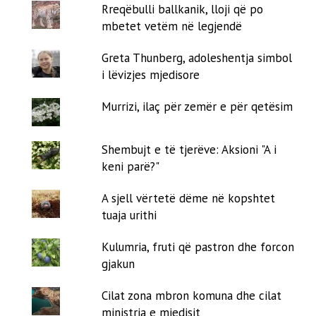
Rreqëbulli ballkanik, lloji që po
mbetet vetëm në legjendë
Greta Thunberg, adoleshentja simbol
i lëvizjes mjedisore
Murrizi, ilaç për zemër e për qetësim
Shembujt e të tjerëve: Aksioni "A i
keni parë?"
A sjell vërtetë dëme në kopshtet
tuaja urithi
Kulumria, fruti që pastron dhe forcon
gjakun
Cilat zona mbron komuna dhe cilat
ministria e mjedisit