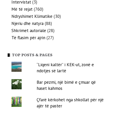
Intervistat
(3)
Më të rejat
(760)
Ndryshimet Klimatike
(30)
Njeriu dhe natyra
(88)
Shkrimet autoriale
(28)
Të flasim për ajrin
(27)
TOP POSTS & PAGES
“Liqeni kaltër” i KEK-ut, zonë e
ndotjes së lartë
Bar pezmi, një bimë e çmuar që
haset kahmos
Çfarë kërkohet nga shkollat për një
ajër të paster