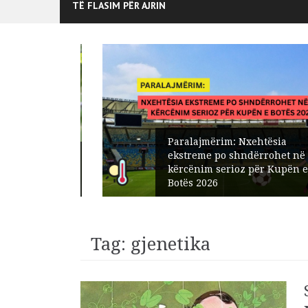
TË FLASIM PËR AJRIN
Paralajmërim: Nxehtësia
edisit:
ekstreme po shndërrohet në një
t në
kërcënim serioz për Kupën e
Botës 2026
Tag:
gjenetika