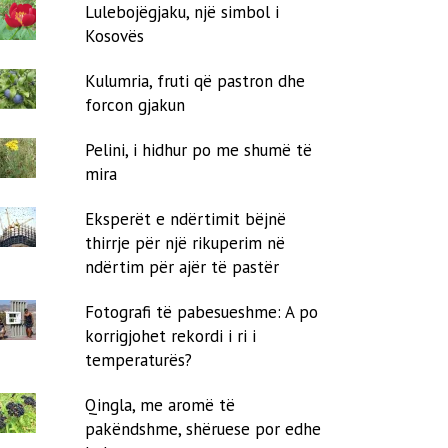
Lulebojëgjaku, një simbol i
Kosovës
Kulumria, fruti që pastron dhe
forcon gjakun
Pelini, i hidhur po me shumë të
mira
Eksperët e ndërtimit bëjnë
thirrje për një rikuperim në
ndërtim për ajër të pastër
Fotografi të pabesueshme: A po
korrigjohet rekordi i ri i
temperaturës?
Qingla, me aromë të
pakëndshme, shëruese por edhe