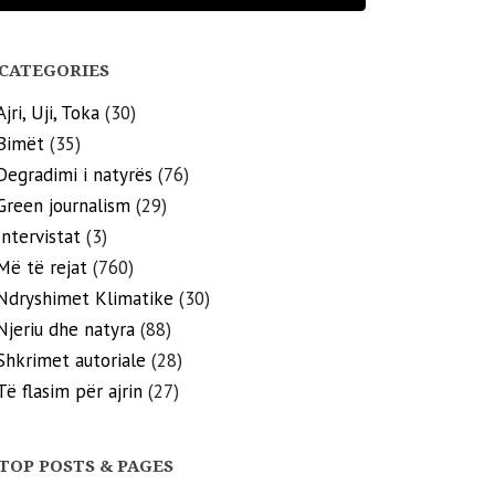
CATEGORIES
Ajri, Uji, Toka
(30)
Bimët
(35)
Degradimi i natyrës
(76)
Green journalism
(29)
Intervistat
(3)
Më të rejat
(760)
Ndryshimet Klimatike
(30)
Njeriu dhe natyra
(88)
Shkrimet autoriale
(28)
Të flasim për ajrin
(27)
TOP POSTS & PAGES