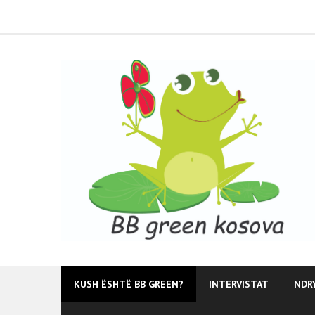
Skip
to
content
KUSH ËSHTË BB GREEN?
INTERVISTAT
NDR