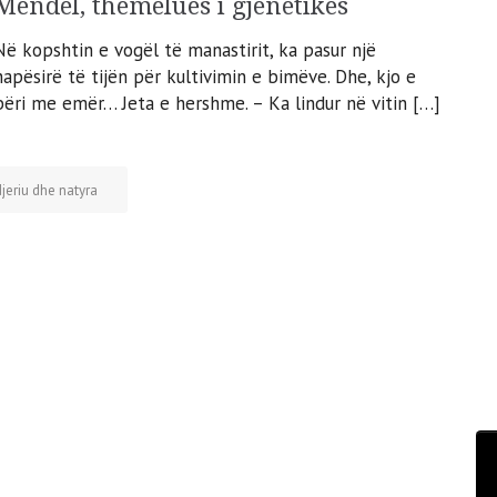
Mendel, themelues i gjenetikës
Në kopshtin e vogël të manastirit, ka pasur një
hapësirë të tijën për kultivimin e bimëve. Dhe, kjo e
bëri me emër… Jeta e hershme. – Ka lindur në vitin […]
jeriu dhe natyra