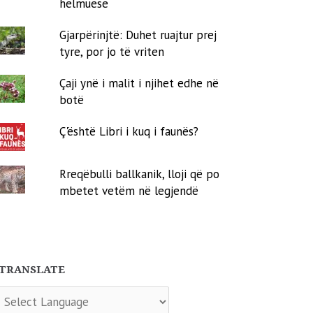
helmuese
Gjarpërinjtë: Duhet ruajtur prej
tyre, por jo të vriten
Çaji ynë i malit i njihet edhe në
botë
Ç'është Libri i kuq i faunës?
Rreqëbulli ballkanik, lloji që po
mbetet vetëm në legjendë
TRANSLATE