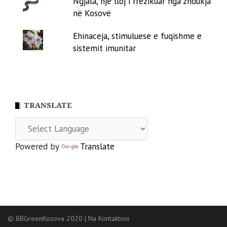
Ngjala, një lloj i rrezikuar nga zhdukja
në Kosovë
Ehinaceja, stimuluese e fuqishme e
sistemit imunitar
TRANSLATE
Powered by
Translate
© BBGreenKosova 2020
|
Na Kontaktoni