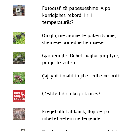
Fotografi të pabesueshme: A po
korrigjohet rekordi i ri i
temperaturës?
Qingla, me aromë të pakëndshme,
shëruese por edhe helmuese
Gjarpërinjtë: Duhet ruajtur prej tyre,
por jo të vriten
Çaji ynë i malit i njihet edhe në botë
Ç'është Libri i kuq i faunës?
Rreqëbulli ballkanik, lloji që po
mbetet vetëm në legjendë