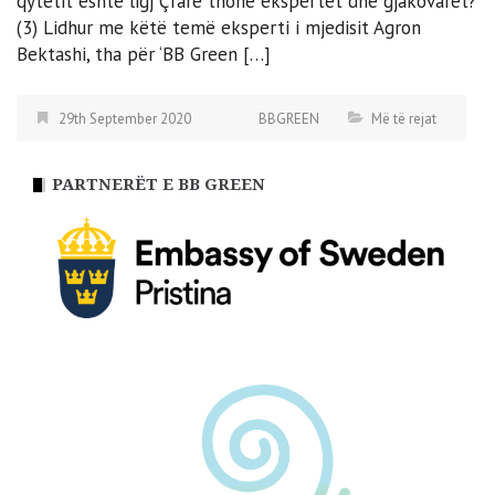
qytetit është ligj Çfarë thonë ekspertët dhe gjakovarët?
(3) Lidhur me këtë temë eksperti i mjedisit Agron
Bektashi, tha për ‘BB Green […]
29th September 2020
BBGREEN
Më të rejat
PARTNERËT E BB GREEN