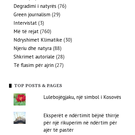
Degradimi i natyrës
(76)
Green journalism
(29)
Intervistat
(3)
Më të rejat
(760)
Ndryshimet Klimatike
(30)
Njeriu dhe natyra
(88)
Shkrimet autoriale
(28)
Të flasim për ajrin
(27)
TOP POSTS & PAGES
Lulebojëgjaku, një simbol i Kosovës
Eksperët e ndërtimit bëjnë thirrje
për një rikuperim në ndërtim për
ajër të pastër