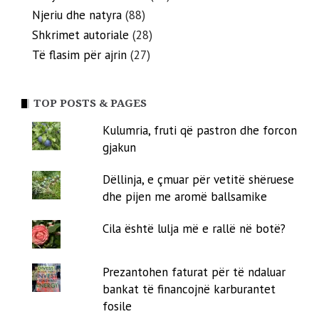
Njeriu dhe natyra
(88)
Shkrimet autoriale
(28)
Të flasim për ajrin
(27)
TOP POSTS & PAGES
Kulumria, fruti që pastron dhe forcon
gjakun
Dëllinja, e çmuar për vetitë shëruese
dhe pijen me aromë ballsamike
Cila është lulja më e rallë në botë?
Prezantohen faturat për të ndaluar
bankat të financojnë karburantet
fosile