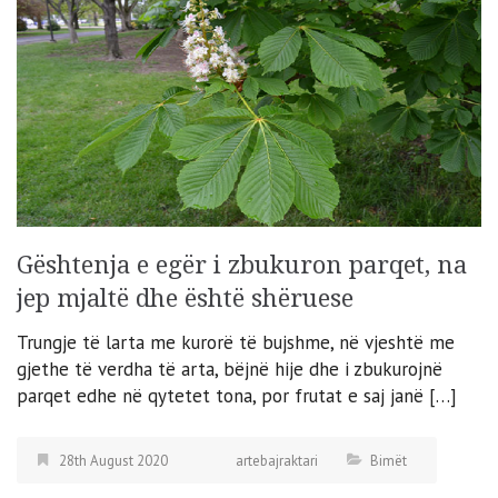
Gështenja e egër i zbukuron parqet, na
jep mjaltë dhe është shëruese
Trungje të larta me kurorë të bujshme, në vjeshtë me
gjethe të verdha të arta, bëjnë hije dhe i zbukurojnë
parqet edhe në qytetet tona, por frutat e saj janë […]
28th August 2020
artebajraktari
Bimët