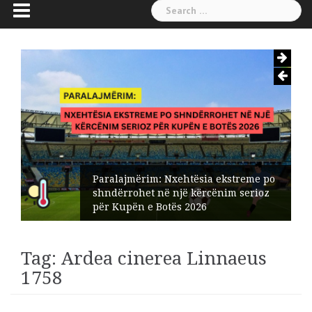
Search
for:
Paralajmërim: Nxehtësia ekstreme po
shndërrohet në një kërcënim serioz
për Kupën e Botës 2026
Tag:
Ardea cinerea Linnaeus
1758