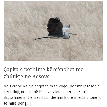
Çapka e përhime kërcënohet me
zhdukje në Kosovë
Në Evropë ka një shqetësim të vogël për mbijetesën e
këtij lloji, ndërsa në Kosovë vlerësohet se është
skajsshmërisht e rrezikuar, dëshmi kjo e mjedisit tonë jo
të mirë për […]