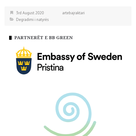
3rd August 2020
artebajraktari
Degradimi i natyrës
PARTNERËT E BB GREEN