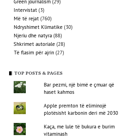
Green journalism
(29)
Intervistat
(3)
Më të rejat
(760)
Ndryshimet Klimatike
(30)
Njeriu dhe natyra
(88)
Shkrimet autoriale
(28)
Të flasim për ajrin
(27)
TOP POSTS & PAGES
Bar pezmi, një bimë e çmuar që
haset kahmos
Apple premton të eliminojë
plotësisht karbonin deri më 2030
Kaça, me lule të bukura e burim
vitaminash