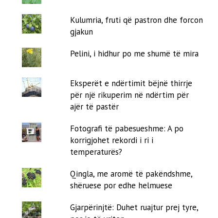
Kulumria, fruti që pastron dhe forcon
gjakun
Pelini, i hidhur po me shumë të mira
Eksperët e ndërtimit bëjnë thirrje
për një rikuperim në ndërtim për
ajër të pastër
Fotografi të pabesueshme: A po
korrigjohet rekordi i ri i
temperaturës?
Qingla, me aromë të pakëndshme,
shëruese por edhe helmuese
Gjarpërinjtë: Duhet ruajtur prej tyre,