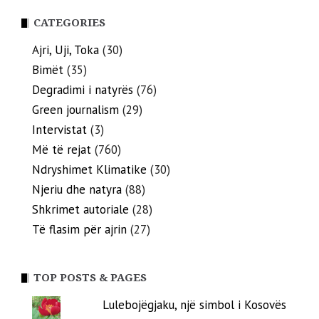
CATEGORIES
Ajri, Uji, Toka
(30)
Bimët
(35)
Degradimi i natyrës
(76)
Green journalism
(29)
Intervistat
(3)
Më të rejat
(760)
Ndryshimet Klimatike
(30)
Njeriu dhe natyra
(88)
Shkrimet autoriale
(28)
Të flasim për ajrin
(27)
TOP POSTS & PAGES
Lulebojëgjaku, një simbol i Kosovës