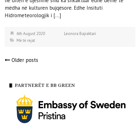
në ditën e djeshme shiu ka shkaktuar edhe dëme të
mëdha në kulturen bujqësore. Edhe Insituti
Hidrometeorologjik i […]
6th August 2020
Leonora Bajraktari
Më të rejat
Posts
Older posts
navigation
PARTNERËT E BB GREEN