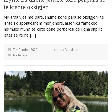
të kishte oksigjen
Miliarda vjet më parë, shumë kohë para se oksigjeni të
ishte i disponueshëm menjëherë, arseniku famëkeq
helmues mund të ketë qenë përbërësi që i dha shpirt
jetës së re në […]
7th October 2020
Leonora Bajraktari
Më të rejat