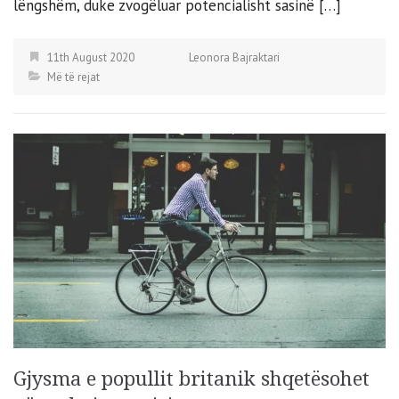
lëngshëm, duke zvogëluar potencialisht sasinë […]
11th August 2020
Leonora Bajraktari
Më të rejat
Gjysma e popullit britanik shqetësohet