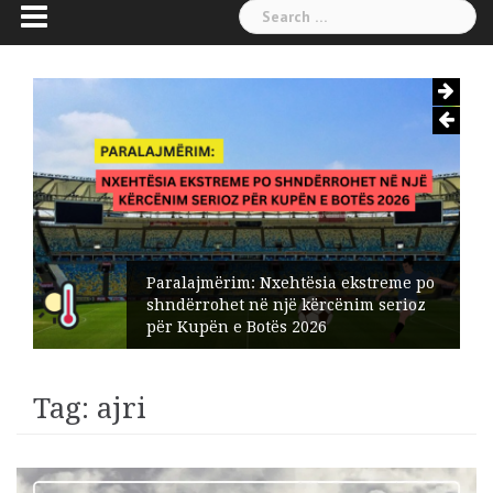
Search
for:
streme po
Zbulohen aeroportet më ndotës
m serioz
botë: Tre prej tyre ndodhen në
Evropë
Tag:
ajri