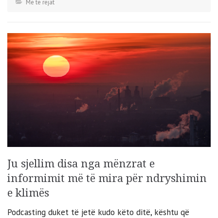
Më të rejat
Ju sjellim disa nga mënzrat e
informimit më të mira për ndryshimin
e klimës
Podcasting duket të jetë kudo këto ditë, kështu që