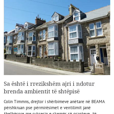
Sa është i rrezikshëm ajri i ndotur
brenda ambientit të shtëpisë
Colin Timmns, drejtor i shërbimeve anëtare në BEAMA
përshkruan pse përmirësimet e ventilimit janë
thelbësore me suksesin e skemës së granteve të