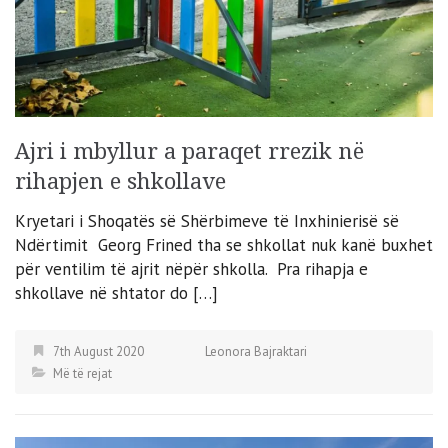
Ajri i mbyllur a paraqet rrezik në
rihapjen e shkollave
Kryetari i Shoqatës së Shërbimeve të Inxhinierisë së
Ndërtimit Georg Frined tha se shkollat nuk kanë buxhet
për ventilim të ajrit nëpër shkolla. Pra rihapja e
shkollave në shtator do […]
7th August 2020
Leonora Bajraktari
Më të rejat