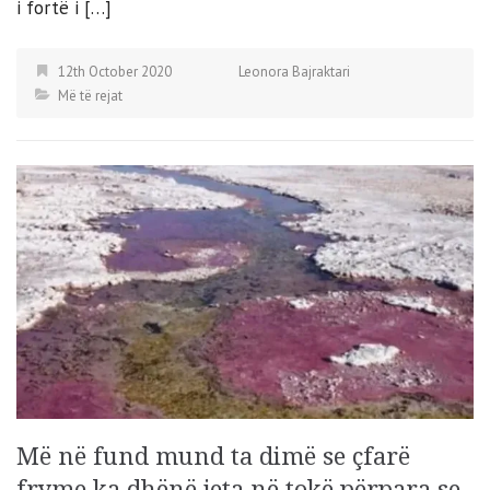
i fortë i […]
12th October 2020
Leonora Bajraktari
Më të rejat
Më në fund mund ta dimë se çfarë
fryme ka dhënë jeta në tokë përpara se