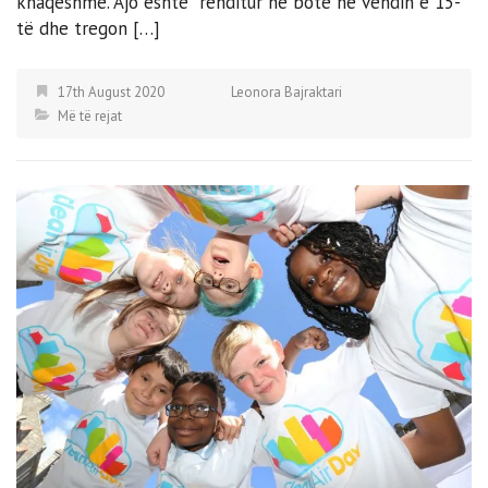
knaqeshme. Ajo është rënditur në botë në vendin e 15-
të dhe tregon […]
17th August 2020
Leonora Bajraktari
Më të rejat