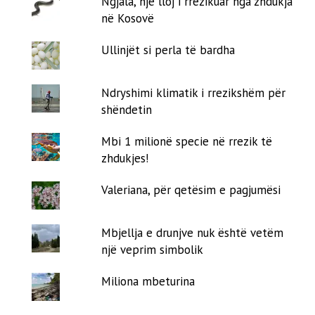
Ngjala, një lloj i rrezikuar nga zhdukja
në Kosovë
Ullinjët si perla të bardha
Ndryshimi klimatik i rrezikshëm për
shëndetin
Mbi 1 milionë specie në rrezik të
zhdukjes!
Valeriana, për qetësim e pagjumësi
Mbjellja e drunjve nuk është vetëm
një veprim simbolik
Miliona mbeturina