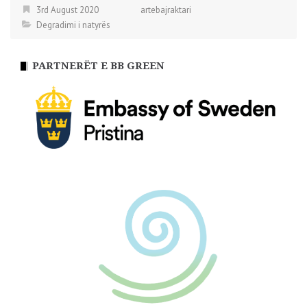
3rd August 2020
artebajraktari
Degradimi i natyrës
PARTNERËT E BB GREEN