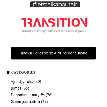
Indeksi i cilësisë së Ajrit në kohë Reale
CATEGORIES
Ajri, Uji, Toka
(30)
Bimët
(35)
Degradimi i natyrës
(76)
Green journalism
(29)