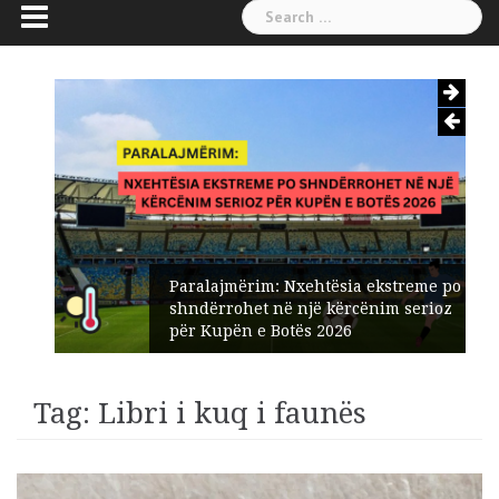
Search
for:
Paralajmërim: Nxehtësia ekstreme po
shndërrohet në një kërcënim serioz
për Kupën e Botës 2026
Tag:
Libri i kuq i faunës