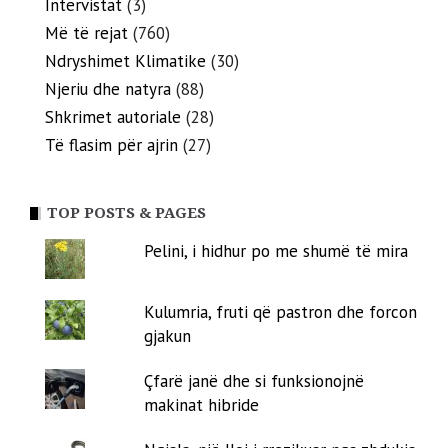
Intervistat
(3)
Më të rejat
(760)
Ndryshimet Klimatike
(30)
Njeriu dhe natyra
(88)
Shkrimet autoriale
(28)
Të flasim për ajrin
(27)
TOP POSTS & PAGES
Pelini, i hidhur po me shumë të mira
Kulumria, fruti që pastron dhe forcon
gjakun
Çfarë janë dhe si funksionojnë
makinat hibride