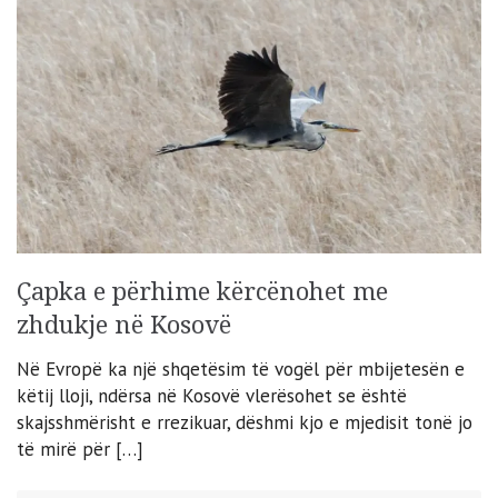
Çapka e përhime kërcënohet me
zhdukje në Kosovë
Në Evropë ka një shqetësim të vogël për mbijetesën e
këtij lloji, ndërsa në Kosovë vlerësohet se është
skajsshmërisht e rrezikuar, dëshmi kjo e mjedisit tonë jo
të mirë për […]