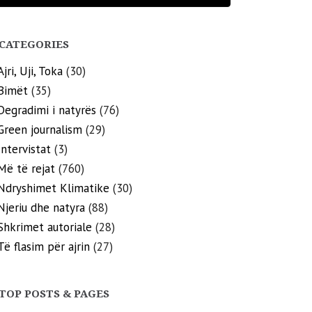
CATEGORIES
Ajri, Uji, Toka
(30)
Bimët
(35)
Degradimi i natyrës
(76)
Green journalism
(29)
Intervistat
(3)
Më të rejat
(760)
Ndryshimet Klimatike
(30)
Njeriu dhe natyra
(88)
Shkrimet autoriale
(28)
Të flasim për ajrin
(27)
TOP POSTS & PAGES