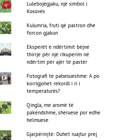
Lulebojëgjaku, një simbol i
Kosovës
Kulumria, fruti që pastron dhe
forcon gjakun
Eksperët e ndërtimit bëjnë
thirrje për një rikuperim në
ndërtim për ajër të pastër
Fotografi të pabesueshme: A po
korrigjohet rekordi i ri i
temperaturës?
Qingla, me aromë të
pakëndshme, shëruese por edhe
helmuese
Gjarpërinjtë: Duhet ruajtur prej