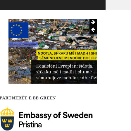
Komisioni Evropian: Ndotja,
shkaku më i madh i shumë
sëmundjeve mendore dhe fizike
PARTNERËT E BB GREEN