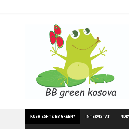
Skip
to
content
KUSH ËSHTË BB GREEN?
INTERVISTAT
NDR