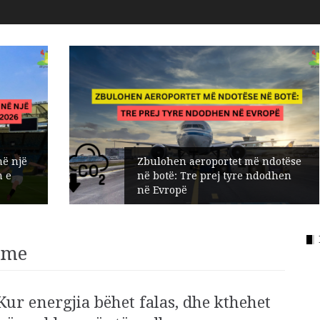
Zbulohen aeroportet më ndotëse
në botë: Tre prej tyre ndodhen
në Evropë
hme
Kur energjia bëhet falas, dhe kthehet