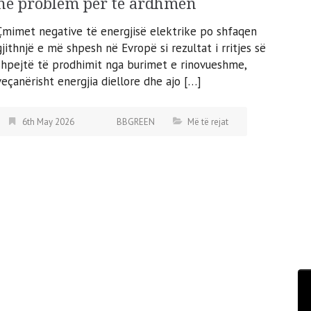
në problem për të ardhmen
Çmimet negative të energjisë elektrike po shfaqen
gjithnjë e më shpesh në Evropë si rezultat i rritjes së
shpejtë të prodhimit nga burimet e rinovueshme,
veçanërisht energjia diellore dhe ajo […]
6th May 2026
BBGREEN
Më të rejat