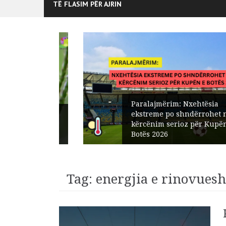
TË FLASIM PËR AJRIN
Paralajmërim: Nxehtësia
edisit:
ekstreme po shndërrohet në një
t në
kërcënim serioz për Kupën e
Botës 2026
Tag:
energjia e rinovues