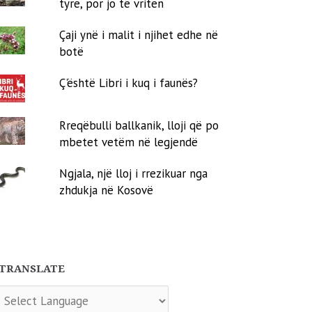
tyre, por jo të vriten
Çaji ynë i malit i njihet edhe në
botë
Ç'është Libri i kuq i faunës?
Rreqëbulli ballkanik, lloji që po
mbetet vetëm në legjendë
Ngjala, një lloj i rrezikuar nga
zhdukja në Kosovë
TRANSLATE