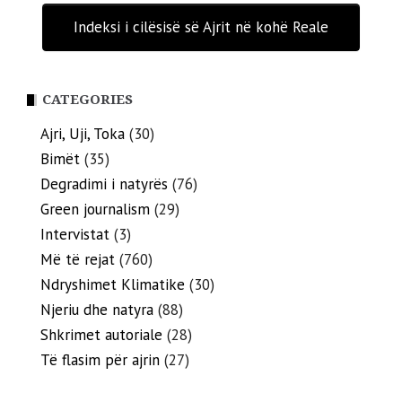
Indeksi i cilësisë së Ajrit në kohë Reale
CATEGORIES
Ajri, Uji, Toka
(30)
Bimët
(35)
Degradimi i natyrës
(76)
Green journalism
(29)
Intervistat
(3)
Më të rejat
(760)
Ndryshimet Klimatike
(30)
Njeriu dhe natyra
(88)
Shkrimet autoriale
(28)
Të flasim për ajrin
(27)