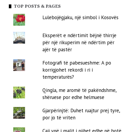
TOP POSTS & PAGES
Lulebojëgjaku, një simbol i Kosovës
Eksperët e ndërtimit bëjnë thirrje
për një rikuperim në ndërtim për
ajër të pastër
Fotografi të pabesueshme: A po
korrigjohet rekordi i ri i
temperaturës?
Qingla, me aromë të pakëndshme,
shëruese por edhe helmuese
Gjarpërinjtë: Duhet ruajtur prej tyre,
por jo të vriten
Çaji ynë i malit i njihet edhe në botë