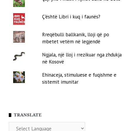
Ç'është Libri i kuq i faunës?
Rreqëbulli ballkanik, lloji që po
mbetet vetëm në legjendë
Ngjala, një lloj i rrezikuar nga zhdukja
në Kosovë
Ehinaceja, stimuluese e fuqishme e
sistemit imunitar
TRANSLATE