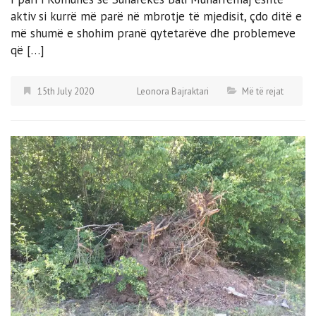
aktiv si kurrë më parë në mbrotje të mjedisit, çdo ditë e
më shumë e shohim pranë qytetarëve dhe problemeve
që […]
15th July 2020
Leonora Bajraktari
Më të rejat