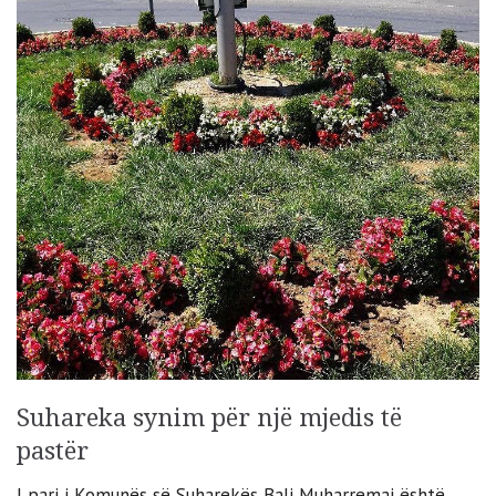
Suhareka synim për një mjedis të
pastër
I pari i Komunës së Suharekës Bali Muharremaj është