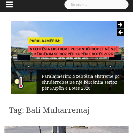
Search
for:
Paralajmërim: Nxehtësia ekstreme po
shndërrohet në një kërcënim serioz
për Kupën e Botës 2026
Tag:
Bali Muharremaj