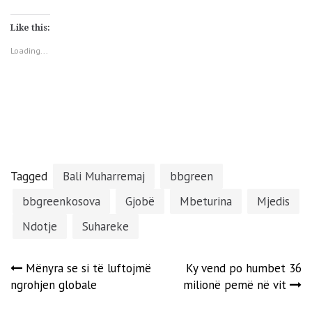
share
share
share
share
on
on
on
on
Facebook
LinkedIn
Twitter
Pinterest
(Opens
(Opens
(Opens
(Opens
Like this:
in
in
in
in
new
new
new
new
window)
window)
window)
window)
Loading...
Tagged
Bali Muharremaj
bbgreen
bbgreenkosova
Gjobë
Mbeturina
Mjedis
Ndotje
Suhareke
Post
Mënyra se si të luftojmë
Ky vend po humbet 36
ngrohjen globale
milionë pemë në vit
navigation