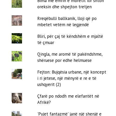
Bima me emrin e mbretit ilir shton
oreksin dhe shpejton tretjen
Rreqëbulli ballkanik, lloji që po
mbetet vetëm në legjendë
Bliri, për çaj të këndshëm e mjaltë
të çmuar
Qingla, me aromë të pakëndshme,
shëruese por edhe helmuese
Fejton: Bujqësia urbane, një koncept
i ri jetese, një mënyrë e re e të
ushqyerit (2)
Çfarë po ndodh me elefantët në
Afrikë?
'Pyjet fantazmë' janë një shenjë e