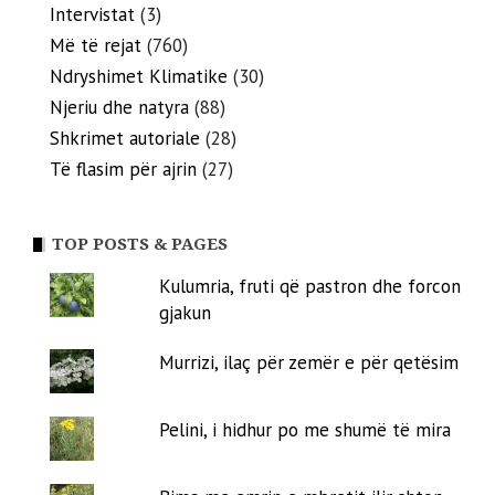
Intervistat
(3)
Më të rejat
(760)
Ndryshimet Klimatike
(30)
Njeriu dhe natyra
(88)
Shkrimet autoriale
(28)
Të flasim për ajrin
(27)
TOP POSTS & PAGES
Kulumria, fruti që pastron dhe forcon
gjakun
Murrizi, ilaç për zemër e për qetësim
Pelini, i hidhur po me shumë të mira