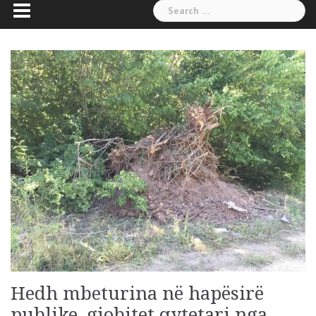
Search
for:
Hedh mbeturina në hapësirë
publike, gjobitet qytetari nga