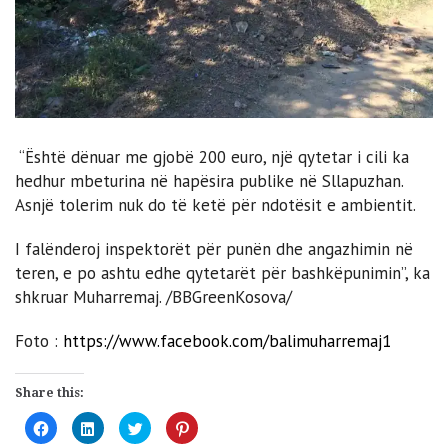
“Është dënuar me gjobë 200 euro, një qytetar i cili ka
hedhur mbeturina në hapësira publike në Sllapuzhan.
Asnjë tolerim nuk do të ketë për ndotësit e ambientit.
I falënderoj inspektorët për punën dhe angazhimin në
teren, e po ashtu edhe qytetarët për bashkëpunimin”, ka
shkruar Muharremaj. /BBGreenKosova/
Foto :
https://www.facebook.com/balimuharremaj1
Share this:
Click
Click
Click
Click
to
to
to
to