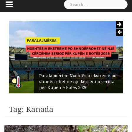
Search
for:
Paralajmërim: Nxehtësia ekstreme po
shndërrohet në një kërcënim serioz
për Kupën e Botës 2026
Tag:
Kanada