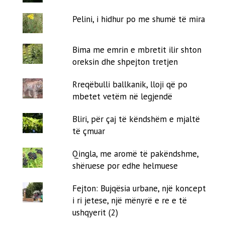
Pelini, i hidhur po me shumë të mira
Bima me emrin e mbretit ilir shton
oreksin dhe shpejton tretjen
Rreqëbulli ballkanik, lloji që po
mbetet vetëm në legjendë
Bliri, për çaj të këndshëm e mjaltë
të çmuar
Qingla, me aromë të pakëndshme,
shëruese por edhe helmuese
Fejton: Bujqësia urbane, një koncept
i ri jetese, një mënyrë e re e të
ushqyerit (2)