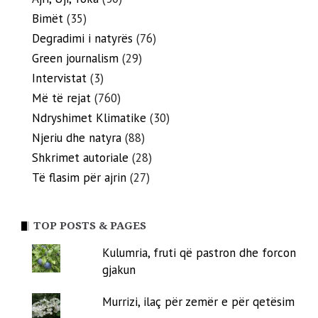
Bimët
(35)
Degradimi i natyrës
(76)
Green journalism
(29)
Intervistat
(3)
Më të rejat
(760)
Ndryshimet Klimatike
(30)
Njeriu dhe natyra
(88)
Shkrimet autoriale
(28)
Të flasim për ajrin
(27)
TOP POSTS & PAGES
Kulumria, fruti që pastron dhe forcon
gjakun
Murrizi, ilaç për zemër e për qetësim