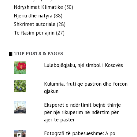
Ndryshimet Klimatike
(30)
Njeriu dhe natyra
(88)
Shkrimet autoriale
(28)
Të flasim për ajrin
(27)
TOP POSTS & PAGES
Lulebojëgjaku, një simbol i Kosovës
Kulumria, fruti që pastron dhe forcon
gjakun
Eksperët e ndërtimit bëjnë thirrje
për një rikuperim në ndërtim për
ajër të pastër
Fotografi të pabesueshme: A po