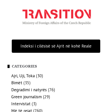
Indeksi i cilësisë së Ajrit në kohë Reale
CATEGORIES
Ajri, Uji, Toka
(30)
Bimët
(35)
Degradimi i natyrës
(76)
Green journalism
(29)
Intervistat
(3)
Më të rejat
(760)