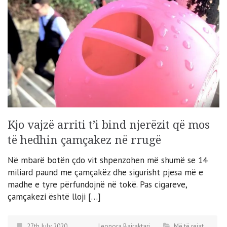
Kjo vajzë arriti t’i bind njerëzit që mos
të hedhin çamçakez në rrugë
Në mbarë botën çdo vit shpenzohen më shumë se 14
miliard paund me çamçakëz dhe sigurisht pjesa më e
madhe e tyre përfundojnë në tokë. Pas cigareve,
çamçakezi është lloji […]
27th July 2020
Leonora Bajraktari
Më të rejat