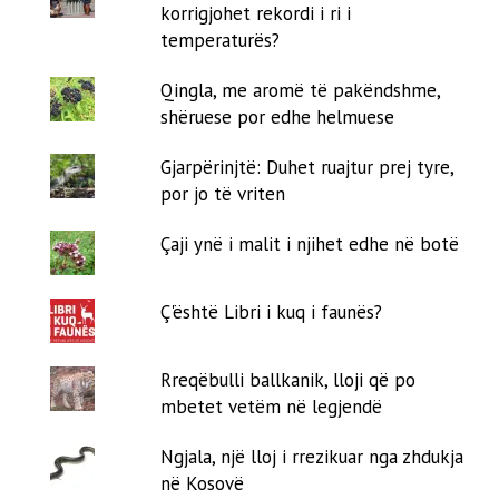
korrigjohet rekordi i ri i
temperaturës?
Qingla, me aromë të pakëndshme,
shëruese por edhe helmuese
Gjarpërinjtë: Duhet ruajtur prej tyre,
por jo të vriten
Çaji ynë i malit i njihet edhe në botë
Ç'është Libri i kuq i faunës?
Rreqëbulli ballkanik, lloji që po
mbetet vetëm në legjendë
Ngjala, një lloj i rrezikuar nga zhdukja
në Kosovë