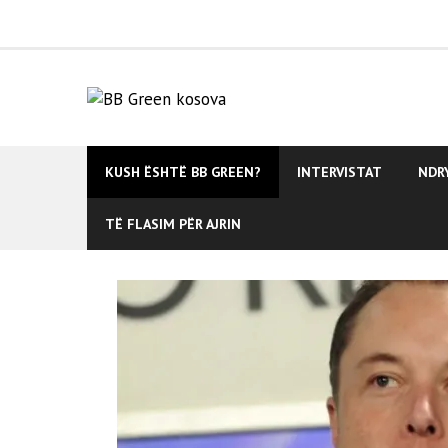
Skip
to
content
KUSH ËSHTË BB GREEN?
INTERVISTAT
NDR
TË FLASIM PËR AJRIN