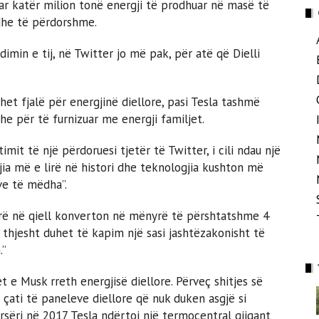
ar katër milion tonë energji të prodhuar në masë të
 dhe të përdorshme.
min e tij, në Twitter jo më pak, për atë që Dielli
het fjalë për energjinë diellore, pasi Tesla tashmë
he për të furnizuar me energji familjet.
mit të një përdoruesi tjetër të Twitter, i cili ndau një
rgjia më e lirë në histori dhe teknologjia kushton më
ve të mëdha”.
së lirë në qiell konverton në mënyrë të përshtatshme 4
thjesht duhet të kapim një sasi jashtëzakonisht të
.”
t e Musk rreth energjisë diellore. Përveç shitjes së
 çati të paneleve diellore që nuk duken asgjë si
ërsëri në 2017 Tesla ndërtoi një termocentral gjigant