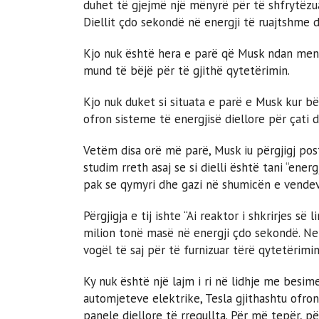
duhet të gjejmë një mënyrë për të shfrytëzu
Diellit çdo sekondë në energji të ruajtshme
Kjo nuk është hera e parë që Musk ndan mendi
mund të bëjë për të gjithë qytetërimin.
Kjo nuk duket si situata e parë e Musk kur bë
ofron sisteme të energjisë diellore për çati d
Vetëm disa orë më parë, Musk iu përgjigj posti
studim rreth asaj se si dielli është tani “ene
pak se qymyri dhe gazi në shumicën e vende
Përgjigja e tij ishte “Ai reaktor i shkrirjes 
milion tonë masë në energji çdo sekondë. Ne 
vogël të saj për të furnizuar tërë qytetërimin
Ky nuk është një lajm i ri në lidhje me besime
automjeteve elektrike, Tesla gjithashtu ofron
panele diellore të rregullta. Për më tepër, p