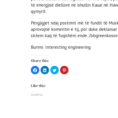
të energjisë diellore në ishullin Kauai në Ha
qymyrit.
Përgjigjet ndaj postimit më të fundit të Mu
aprovojnë komentin e tij, por duke deklaruar 
sistem kaq të fuqishëm ende. /bbgreenkosov
Burimi: Interesting engineering
Share this:
Click
Click
Click
Click
to
to
to
to
share
share
share
share
on
on
on
on
Facebook
LinkedIn
Twitter
Pinterest
(Opens
(Opens
(Opens
(Opens
Like this:
in
in
in
in
new
new
new
new
window)
window)
window)
window)
Loading...