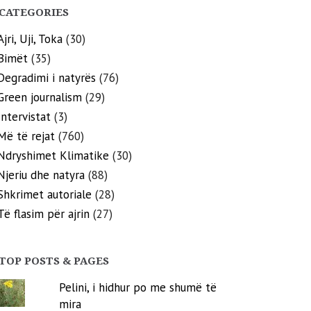
CATEGORIES
Ajri, Uji, Toka
(30)
Bimët
(35)
Degradimi i natyrës
(76)
Green journalism
(29)
Intervistat
(3)
Më të rejat
(760)
Ndryshimet Klimatike
(30)
Njeriu dhe natyra
(88)
Shkrimet autoriale
(28)
Të flasim për ajrin
(27)
TOP POSTS & PAGES
Pelini, i hidhur po me shumë të
mira