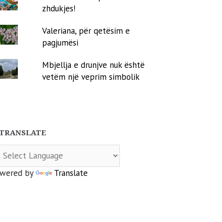
zhdukjes!
Valeriana, për qetësim e
pagjumësi
Mbjellja e drunjve nuk është
vetëm një veprim simbolik
TRANSLATE
wered by
Translate