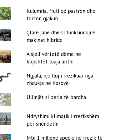
Kulumria, fruti që pastron dhe
forcon gjakun
Çfarë janë dhe si funksionojnë
makinat hibride
A sjell vërtetë dëme në
kopshtet tuaja urithi
Ngjala, një lloj i rrezikuar nga
zhdukja në Kosovë
Ullinjët si perla të bardha
Ndryshimi klimatik i rrezikshëm
për shëndetin
Mbi 1 milionë specie në rrezik të