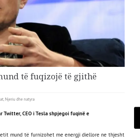
mund të fuqizojë të gjithë
jat
,
Njeriu dhe natyra
 Twitter, CEO i Tesla shpjegoi fuqinë e
etit mund të furnizohet me energji diellore ne thjesht