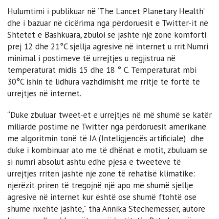
Hulumtimi i publikuar në ‘The Lancet Planetary Health’
dhe i bazuar në cicërima nga përdoruesit e Twitter-it në
Shtetet e Bashkuara, zbuloi se jashtë një zone komforti
prej 12 dhe 21°C sjellja agresive në internet u rrit.Numri
minimal i postimeve të urrejtjes u regjistrua në
temperaturat midis 15 dhe 18 ° C. Temperaturat mbi
30°C ishin të lidhura vazhdimisht me rritje të fortë të
urrejtjes në internet.
“Duke zbuluar tweet-et e urrejtjes në më shumë se katër
miliardë postime në Twitter nga përdoruesit amerikanë
me algoritmin tonë të IA (Inteligjencës artificiale) dhe
duke i kombinuar ato me të dhënat e motit, zbuluam se
si numri absolut ashtu edhe pjesa e tweeteve të
urrejtjes rriten jashtë një zone të rehatisë klimatike:
njerëzit priren të tregojnë një apo më shumë sjellje
agresive në internet kur është ose shumë ftohtë ose
shumë nxehtë jashtë,” tha Annika Stechemesser, autore