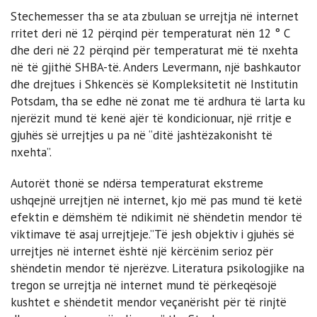
Stechemesser tha se ata zbuluan se urrejtja në internet
rritet deri në 12 përqind për temperaturat nën 12 ° C
dhe deri në 22 përqind për temperaturat më të nxehta
në të gjithë SHBA-të. Anders Levermann, një bashkautor
dhe drejtues i Shkencës së Kompleksitetit në Institutin
Potsdam, tha se edhe në zonat me të ardhura të larta ku
njerëzit mund të kenë ajër të kondicionuar, një rritje e
gjuhës së urrejtjes u pa në “ditë jashtëzakonisht të
nxehta”.
Autorët thonë se ndërsa temperaturat ekstreme
ushqejnë urrejtjen në internet, kjo më pas mund të ketë
efektin e dëmshëm të ndikimit në shëndetin mendor të
viktimave të asaj urrejtjeje.”Të jesh objektiv i gjuhës së
urrejtjes në internet është një kërcënim serioz për
shëndetin mendor të njerëzve. Literatura psikologjike na
tregon se urrejtja në internet mund të përkeqësojë
kushtet e shëndetit mendor veçanërisht për të rinjtë