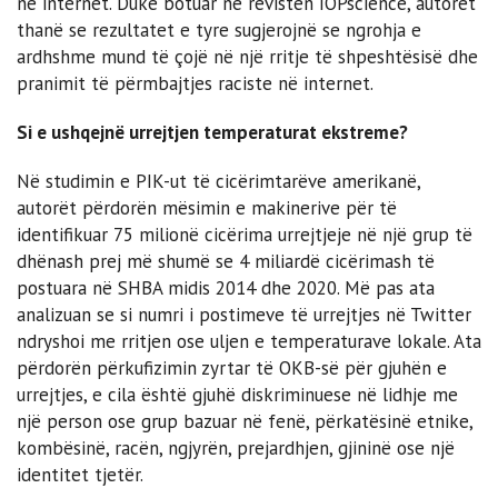
në internet. Duke botuar në revistën IOPscience, autorët
thanë se rezultatet e tyre sugjerojnë se ngrohja e
ardhshme mund të çojë në një rritje të shpeshtësisë dhe
pranimit të përmbajtjes raciste në internet.
Si e ushqejnë urrejtjen temperaturat ekstreme?
Në studimin e PIK-ut të cicërimtarëve amerikanë,
autorët përdorën mësimin e makinerive për të
identifikuar 75 milionë cicërima urrejtjeje në një grup të
dhënash prej më shumë se 4 miliardë cicërimash të
postuara në SHBA midis 2014 dhe 2020. Më pas ata
analizuan se si numri i postimeve të urrejtjes në Twitter
ndryshoi me rritjen ose uljen e temperaturave lokale. Ata
përdorën përkufizimin zyrtar të OKB-së për gjuhën e
urrejtjes, e cila është gjuhë diskriminuese në lidhje me
një person ose grup bazuar në fenë, përkatësinë etnike,
kombësinë, racën, ngjyrën, prejardhjen, gjininë ose një
identitet tjetër.