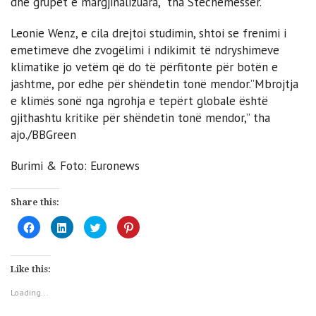
dhe grupet e margjinalizuara,” tha Stechemesser.
Leonie Wenz, e cila drejtoi studimin, shtoi se frenimi i
emetimeve dhe zvogëlimi i ndikimit të ndryshimeve
klimatike jo vetëm që do të përfitonte për botën e
jashtme, por edhe për shëndetin tonë mendor.”Mbrojtja
e klimës sonë nga ngrohja e tepërt globale është
gjithashtu kritike për shëndetin tonë mendor,” tha
ajo./BBGreen
Burimi & Foto: Euronews
Share this:
Click
Click
Click
Click
to
to
to
to
share
share
share
share
on
on
on
on
Facebook
LinkedIn
Twitter
Pinterest
(Opens
(Opens
(Opens
(Opens
Like this:
in
in
in
in
new
new
new
new
window)
window)
window)
window)
Loading...