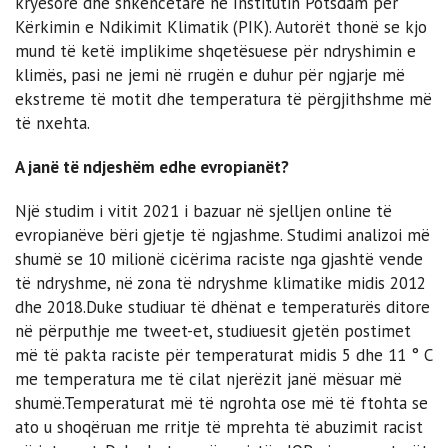
kryesore dhe shkencëtare në Institutin Potsdam për
Kërkimin e Ndikimit Klimatik (PIK). Autorët thonë se kjo
mund të ketë implikime shqetësuese për ndryshimin e
klimës, pasi ne jemi në rrugën e duhur për ngjarje më
ekstreme të motit dhe temperatura të përgjithshme më
të nxehta.
A janë të ndjeshëm edhe evropianët?
Një studim i vitit 2021 i bazuar në sjelljen online të
evropianëve bëri gjetje të ngjashme. Studimi analizoi më
shumë se 10 milionë cicërima raciste nga gjashtë vende
të ndryshme, në zona të ndryshme klimatike midis 2012
dhe 2018.Duke studiuar të dhënat e temperaturës ditore
në përputhje me tweet-et, studiuesit gjetën postimet
më të pakta raciste për temperaturat midis 5 dhe 11 ° C
me temperatura me të cilat njerëzit janë mësuar më
shumë.Temperaturat më të ngrohta ose më të ftohta se
ato u shoqëruan me rritje të mprehta të abuzimit racist