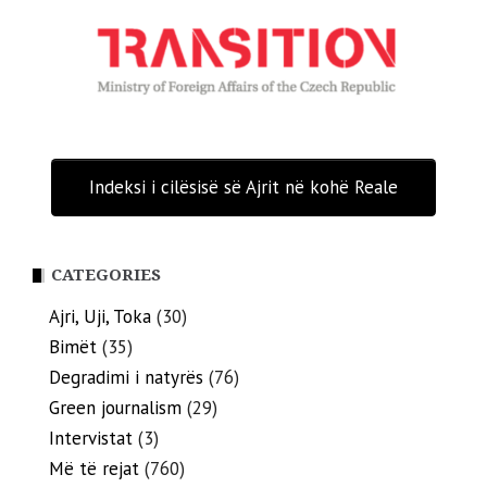
Indeksi i cilësisë së Ajrit në kohë Reale
CATEGORIES
Ajri, Uji, Toka
(30)
Bimët
(35)
Degradimi i natyrës
(76)
Green journalism
(29)
Intervistat
(3)
Më të rejat
(760)