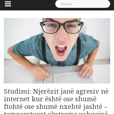
Search
for:
Studimi: Njerëzit janë agresiv në
internet kur është ose shumë
ftohtë ose shumë nxehtë jashtë –