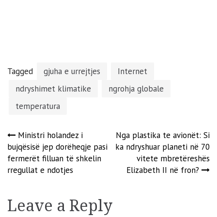
Tagged
gjuha e urrejtjes
Internet
ndryshimet klimatike
ngrohja globale
temperatura
Post
Ministri holandez i
Nga plastika te avionët: Si
bujqësisë jep dorëheqje pasi
ka ndryshuar planeti në 70
navigation
fermerët filluan të shkelin
vitete mbretëreshës
rregullat e ndotjes
Elizabeth II në fron?
Leave a Reply