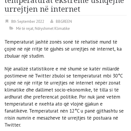
temperaturat ekstreme ushqejnë
urrejtjen në internet
8th September 2022
BBGREEN
Më të rejat
,
Ndryshimet Klimatike
Temperaturat jashtë zonës sonë të rehatisë mund të
çojnë në një rritje të gjuhës së urrejtjes në internet, ka
zbuluar një studim.
Një analizë statistikore e më shumë se katër miliardë
postimeve në Twitter zbuloi se temperaturat mbi 30°C
çojnë në një rritje të urrejtjes në internet nëpër zonat
klimatike dhe dallimet socio-ekonomike, të tilla si të
ardhurat dhe preferencat politike. Por nuk janë vetëm
temperaturat e nxehta ato që vlojnë gjakun e
fanatikëve. Temperaturat nën 12°C u panë gjithashtu se
rrisin numrin e mesazheve të urrejtjes të postuara në
Twitter.