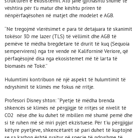
strukturën e ekosistemit. Ato janë gjithashtu shumë të
vështira për t’u matur dhe kështu priren të
nënpërfaqësohen në matjet dhe modelet e AGB.
“Ne tregojmë vlerësimet e para të detajuara të skanimit
tokësor 3D me lazer (TLS) të vëllimit dhe AGB të
pemëve të mëdha bregdetare të drurit të kuq (Sequoia
sempervirens) nga tre vende në Kaliforninë Veriore, që
përfaqësojnë disa nga ekosistemet më të larta të
biomasës në Tokë.”
Hulumtimi kontribuon në një aspekt të hulumtimit të
ndryshimit të klimës me fokus në rritje.
Profesori Disney shton: “Pyetje të mëdha brenda
shkencës së klimës në përgjigje të rritjes së nivelit të
CO2 nëse dhe ku duhet të mbillen më shumë pemë dhe
si të ruhen më së miri pyjet ekzistuese. Për t’iu përgjigjur
këtyre pyetjeve, shkencëtarët së pari duhet të kuptojnë
se sa karbon është ruajtur në specie të ndryshme të