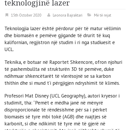
teknologjinë lazer
15th October 2020
Leonora Bajraktari
Më të rejat
Teknologjia lazer është përdorur për të matur vëllimin
dhe biomasën e pemëve gjigande të drurit të kuq
kalifornian, regjistron një studim i ri nga studiuesit e
UCL.
Teknika, e botuar në Raportet Shkencore, ofron njohuri
të pashembullta në strukturën 3D të pemëve, duke
ndihmuar shkencëtarët të vlerësojnë se sa karbon
thithin dhe si mund t’i përgjigjen ndryshimit të klimës.
Profesori Mat Disney (UCL Geography), autori kryesor i
studimit, tha: “Pemët e mëdha janë në mënyrë
disproporcionale të rëndësishme për sa i përket
biomasës së tyre mbi tokë (AGB) dhe ruajtjes së
karbonit, si dhe ndikimit të tyre më të gjerë në