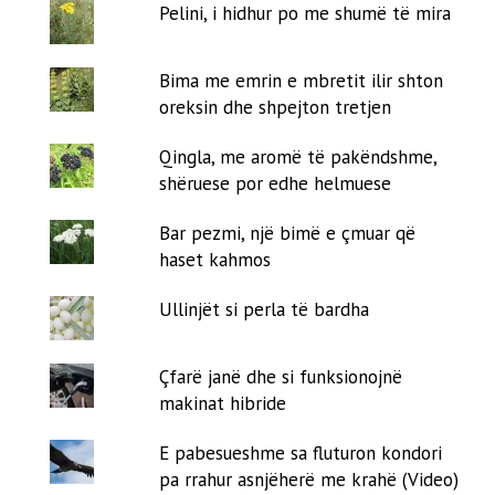
Pelini, i hidhur po me shumë të mira
Bima me emrin e mbretit ilir shton
oreksin dhe shpejton tretjen
Qingla, me aromë të pakëndshme,
shëruese por edhe helmuese
Bar pezmi, një bimë e çmuar që
haset kahmos
Ullinjët si perla të bardha
Çfarë janë dhe si funksionojnë
makinat hibride
E pabesueshme sa fluturon kondori
pa rrahur asnjëherë me krahë (Video)