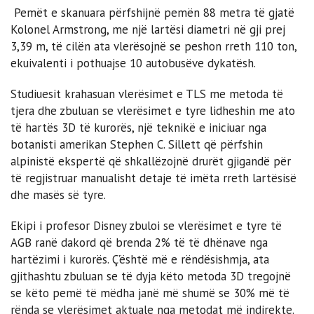
Pemët e skanuara përfshijnë pemën 88 metra të gjatë
Kolonel Armstrong, me një lartësi diametri në gji prej
3,39 m, të cilën ata vlerësojnë se peshon rreth 110 ton,
ekuivalenti i pothuajse 10 autobusëve dykatësh.
Studiuesit krahasuan vlerësimet e TLS me metoda të
tjera dhe zbuluan se vlerësimet e tyre lidheshin me ato
të hartës 3D të kurorës, një teknikë e iniciuar nga
botanisti amerikan Stephen C. Sillett që përfshin
alpinistë ekspertë që shkallëzojnë drurët gjigandë për
të regjistruar manualisht detaje të imëta rreth lartësisë
dhe masës së tyre.
Ekipi i profesor Disney zbuloi se vlerësimet e tyre të
AGB ranë dakord që brenda 2% të të dhënave nga
hartëzimi i kurorës. Ç’është më e rëndësishmja, ata
gjithashtu zbuluan se të dyja këto metoda 3D tregojnë
se këto pemë të mëdha janë më shumë se 30% më të
rënda se vlerësimet aktuale nga metodat më indirekte.