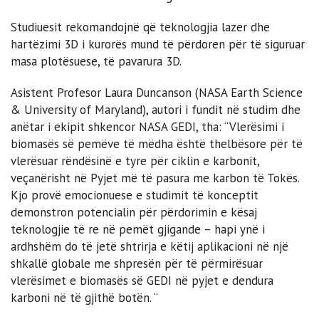
Studiuesit rekomandojnë që teknologjia lazer dhe
hartëzimi 3D i kurorës mund të përdoren për të siguruar
masa plotësuese, të pavarura 3D.
Asistent Profesor Laura Duncanson (NASA Earth Science
& University of Maryland), autori i fundit në studim dhe
anëtar i ekipit shkencor NASA GEDI, tha: “Vlerësimi i
biomasës së pemëve të mëdha është thelbësore për të
vlerësuar rëndësinë e tyre për ciklin e karbonit,
veçanërisht në Pyjet më të pasura me karbon të Tokës.
Kjo provë emocionuese e studimit të konceptit
demonstron potencialin për përdorimin e kësaj
teknologjie të re në pemët gjigande – hapi ynë i
ardhshëm do të jetë shtrirja e këtij aplikacioni në një
shkallë globale me shpresën për të përmirësuar
vlerësimet e biomasës së GEDI në pyjet e dendura
karboni në të gjithë botën. “