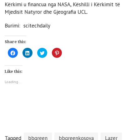
Kërkimi u financua nga NASA, Këshilli i Kërkimit të
Mjedisit Natyror dhe Gjeografia UCL.
Burimi: scitechdaily
Share this:
Click
Click
Click
Click
to
to
to
to
share
share
share
share
on
on
on
on
Facebook
LinkedIn
Twitter
Pinterest
(Opens
(Opens
(Opens
(Opens
Like this:
in
in
in
in
new
new
new
new
window)
window)
window)
window)
Loading...
Tagged
bbgreen
bbgreenkosova
Lazer