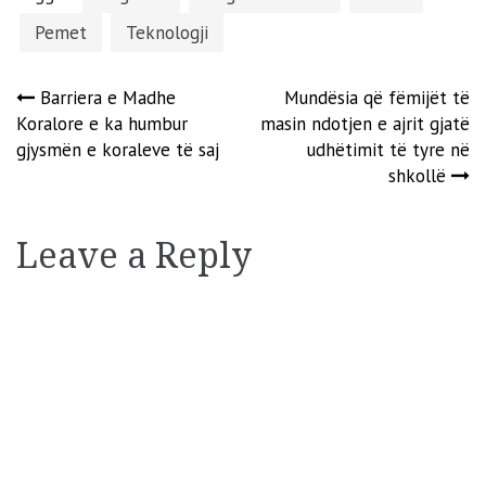
Pemet
Teknologji
Post
Barriera e Madhe
Mundësia që fëmijët të
Koralore e ka humbur
masin ndotjen e ajrit gjatë
navigation
gjysmën e koraleve të saj
udhëtimit të tyre në
shkollë
Leave a Reply