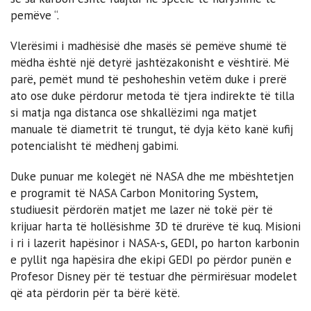
pemëve “.
Vlerësimi i madhësisë dhe masës së pemëve shumë të
mëdha është një detyrë jashtëzakonisht e vështirë. Më
parë, pemët mund të peshoheshin vetëm duke i prerë
ato ose duke përdorur metoda të tjera indirekte të tilla
si matja nga distanca ose shkallëzimi nga matjet
manuale të diametrit të trungut, të dyja këto kanë kufij
potencialisht të mëdhenj gabimi.
Duke punuar me kolegët në NASA dhe me mbështetjen
e programit të NASA Carbon Monitoring System,
studiuesit përdorën matjet me lazer në tokë për të
krijuar harta të hollësishme 3D të drurëve të kuq. Misioni
i ri i lazerit hapësinor i NASA-s, GEDI, po harton karbonin
e pyllit nga hapësira dhe ekipi GEDI po përdor punën e
Profesor Disney për të testuar dhe përmirësuar modelet
që ata përdorin për ta bërë këtë.