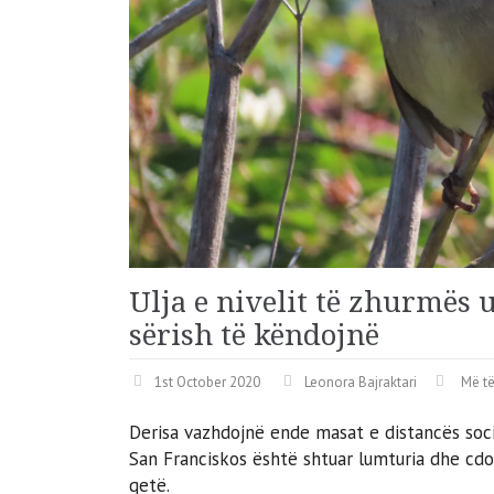
Ulja e nivelit të zhurmës 
sërish të këndojnë
1st October 2020
Leonora Bajraktari
Më të
Derisa vazhdojnë ende masat e distancës soci
San Franciskos është shtuar lumturia dhe cd
qetë.