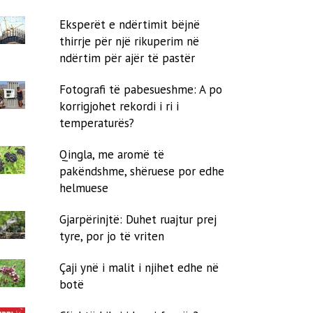
Eksperët e ndërtimit bëjnë
thirrje për një rikuperim në
ndërtim për ajër të pastër
Fotografi të pabesueshme: A po
korrigjohet rekordi i ri i
temperaturës?
Qingla, me aromë të
pakëndshme, shëruese por edhe
helmuese
Gjarpërinjtë: Duhet ruajtur prej
tyre, por jo të vriten
Çaji ynë i malit i njihet edhe në
botë