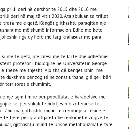
ga prilli deri në qershor të 2015 dhe 2016 me
illi deri në maj të vitit 2020. Ata zbuluan se trillet
 treta më e qetë. Këngët gjithashtu paraqitën një
mbushura me më shumë informacion. Edhe me këto
gjoheshin nga dy herë më larg krahasuar me para
s si më të qeta, me cilësi më të lartë dhe udhëtime
istent profesor i biologjisë në Universitetin George
s e thënë më thjesht: Ajo tha që këngët ishin “më
 të dukshme për zogjtë në zonat urbane, gjë që i bëri
ër territoret e shumimit.
anë një lajm i mirë për popullatat e harabelave me
ojnë se, për shkak të ndotjes mbizotëruese të
in. Zhurma gjithashtu mund të rrëmbejë aftësinë e
e të tjerë për grabitqarët dhe rënkimet e zogjve të
buluar, gjithashtu mund të prishë metabolizmat e tyre.