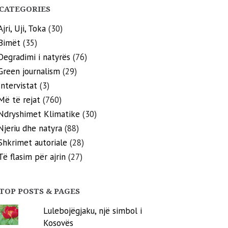
CATEGORIES
Ajri, Uji, Toka
(30)
Bimët
(35)
Degradimi i natyrës
(76)
Green journalism
(29)
Intervistat
(3)
Më të rejat
(760)
Ndryshimet Klimatike
(30)
Njeriu dhe natyra
(88)
Shkrimet autoriale
(28)
Të flasim për ajrin
(27)
TOP POSTS & PAGES
Lulebojëgjaku, një simbol i
Kosovës