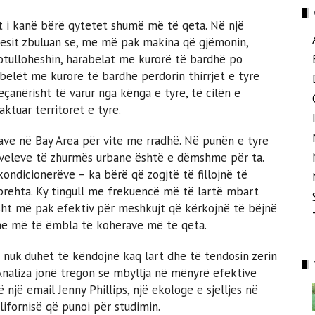
t i kanë bërë qytetet shumë më të qeta. Në një
uesit zbuluan se, me më pak makina që gjëmonin,
otulloheshin, harabelat me kurorë të bardhë po
abelët me kurorë të bardhë përdorin thirrjet e tyre
çanërisht të varur nga kënga e tyre, të cilën e
ktuar territoret e tyre.
ave në Bay Area për vite me rradhë. Në punën e tyre
niveleve të zhurmës urbane është e dëmshme për ta.
ondicionerëve – ka bërë që zogjtë të fillojnë të
ehta. Ky tingull me frekuencë më të lartë mbart
sht më pak efektiv për meshkujt që kërkojnë të bëjnë
dhe më të ëmbla të kohërave më të qeta.
 nuk duhet të këndojnë kaq lart dhe të tendosin zërin
“Analiza jonë tregon se mbyllja në mënyrë efektive
ë një email Jenny Phillips, një ekologe e sjelljes në
lifornisë që punoi për studimin.