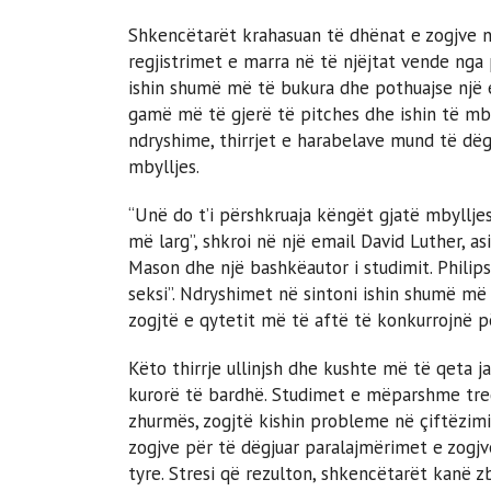
Shkencëtarët krahasuan të dhënat e zogjve n
regjistrimet e marra në të njëjtat vende nga pr
ishin shumë më të bukura dhe pothuajse një e
gamë më të gjerë të pitches dhe ishin të 
ndryshime, thirrjet e harabelave mund të dë
mbylljes.
“Unë do t’i përshkruaja këngët gjatë mbyllje
më larg”, shkroi në një email David Luther, as
Mason dhe një bashkëautor i studimit. Philip
seksi”. Ndryshimet në sintoni ishin shumë më
zogjtë e qytetit më të aftë të konkurrojnë p
Këto thirrje ullinjsh dhe kushte më të qeta j
kurorë të bardhë. Studimet e mëparshme treg
zhurmës, zogjtë kishin probleme në çiftëzim
zogjve për të dëgjuar paralajmërimet e zogjv
tyre. Stresi që rezulton, shkencëtarët kanë z