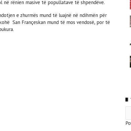
 rol në rënien masive të popullatave të shpendëve.
 ndotjen e zhurmës mund të luajnë në ndihmën për
rkohë San Françeskan mund të mos vendosë, por të
bukura.
Po