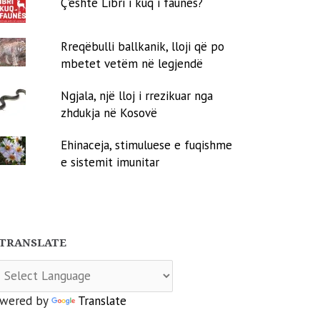
Ç'është Libri i kuq i faunës?
Rreqëbulli ballkanik, lloji që po
mbetet vetëm në legjendë
Ngjala, një lloj i rrezikuar nga
zhdukja në Kosovë
Ehinaceja, stimuluese e fuqishme
e sistemit imunitar
TRANSLATE
wered by
Translate