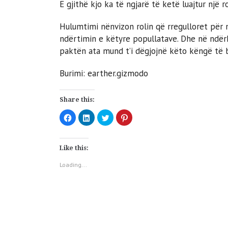
E gjithë kjo ka të ngjarë të ketë luajtur një
Hulumtimi nënvizon rolin që rregulloret për
ndërtimin e këtyre popullatave. Dhe në ndë
paktën ata mund t’i dëgjojnë këto këngë të 
Burimi: earther.gizmodo
Share this:
Click
Click
Click
Click
to
to
to
to
share
share
share
share
on
on
on
on
Facebook
LinkedIn
Twitter
Pinterest
(Opens
(Opens
(Opens
(Opens
Like this:
in
in
in
in
new
new
new
new
window)
window)
window)
window)
Loading...