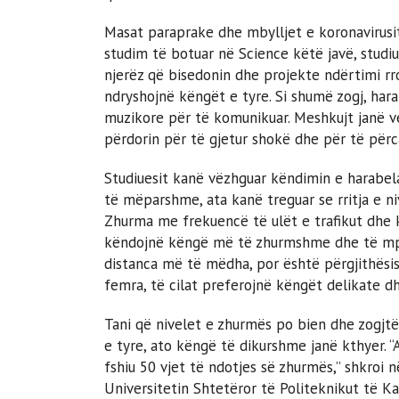
Masat paraprake dhe mbylljet e koronavirusi
studim të botuar në Science këtë javë, studi
njerëz që bisedonin dhe projekte ndërtimi rr
ndryshojnë këngët e tyre. Si shumë zogj, har
muzikore për të komunikuar. Meshkujt janë ve
përdorin për të gjetur shokë dhe për të përca
Studiuesit kanë vëzhguar këndimin e harabel
të mëparshme, ata kanë treguar se rritja e 
Zhurma me frekuencë të ulët e trafikut dhe k
këndojnë këngë më të zhurmshme dhe të mpr
distanca më të mëdha, por është përgjithësi
femra, të cilat preferojnë këngët delikate 
Tani që nivelet e zhurmës po bien dhe zogjtë
e tyre, ato këngë të dikurshme janë kthyer. 
fshiu 50 vjet të ndotjes së zhurmës,” shkroi n
Universitetin Shtetëror të Politeknikut të Ka