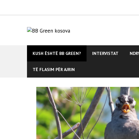
Skip
to
content
KUSH ËSHTË BB GREEN?
INTERVISTAT
NDR
TË FLASIM PËR AJRIN