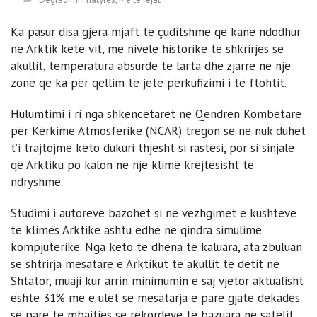
Ka pasur disa gjëra mjaft të çuditshme që kanë ndodhur
në Arktik këtë vit, me nivele historike të shkrirjes së
akullit, temperatura absurde të larta dhe zjarre në një
zonë që ka për qëllim të jetë përkufizimi i të ftohtit.
Hulumtimi i ri nga shkencëtarët në Qendrën Kombëtare
për Kërkime Atmosferike (NCAR) tregon se ne nuk duhet
t’i trajtojmë këto dukuri thjesht si rastësi, por si sinjale
që Arktiku po kalon në një klimë krejtësisht të
ndryshme.
Studimi i autorëve bazohet si në vëzhgimet e kushteve
të klimës Arktike ashtu edhe në qindra simulime
kompjuterike. Nga këto të dhëna të kaluara, ata zbuluan
se shtrirja mesatare e Arktikut të akullit të detit në
Shtator, muaji kur arrin minimumin e saj vjetor aktualisht
është 31% më e ulët se mesatarja e parë gjatë dekadës
së parë të mbajtjes së rekordeve të bazuara në satelit