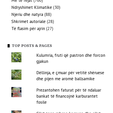
Më të rejat
(760)
Ndryshimet Klimatike
(30)
Njeriu dhe natyra
(88)
Shkrimet autoriale
(28)
Të flasim për ajrin
(27)
TOP POSTS & PAGES
Kulumria, fruti që pastron dhe forcon
gjakun
Dëllinja, e çmuar për vetitë shëruese
dhe pijen me aromë ballsamike
Prezantohen faturat për të ndaluar
bankat të financojnë karburantet
fosile