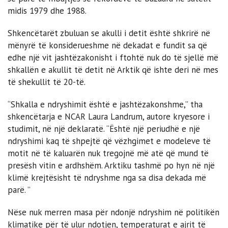
midis 1979 dhe 1988.
Shkencëtarët zbuluan se akulli i detit është shkrirë në
mënyrë të konsiderueshme në dekadat e fundit sa që
edhe një vit jashtëzakonisht i ftohtë nuk do të sjellë më
shkallën e akullit të detit në Arktik që ishte deri në mes
të shekullit të 20-të.
“Shkalla e ndryshimit është e jashtëzakonshme,” tha
shkencëtarja e NCAR Laura Landrum, autore kryesore i
studimit, në një deklaratë. “Është një periudhë e një
ndryshimi kaq të shpejtë që vëzhgimet e modeleve të
motit në të kaluarën nuk tregojnë më atë që mund të
presësh vitin e ardhshëm. Arktiku tashmë po hyn në një
klimë krejtësisht të ndryshme nga sa disa dekada më
parë. ”
Nëse nuk merren masa për ndonjë ndryshim në politikën
klimatike për të ulur ndotjen, temperaturat e ajrit të