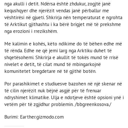
nga akulli i detit. Ndërsa është zhdukur, zogjtë janë
kequshqyer dhe njerëzit vendas janë përballur me
vështirësi në gjueti. Shkrirja nën temperaturat e ngrohta
të Arktikut gjithashtu i ka bërë brigjet më të prekshme
nga erozioni i rrezikshëm.
Me kalimin e kohës, këto ndikime do të bëhen edhe më
të rënda. Edhe ne që jemi larg nga Arktiku duhet të
shqetësohemi. Shkrirja e akullit të tokës mund të rrisë
nivelet e detit, të cilat mund të mbingarkojnë
komunitetet bregdetare në të gjithë botën.
Por parashikimet e studiuesve bazohen në një skenar në
të cilin njerëzit nuk bëjnë asgjë për të frenuar
ndryshimet klimatike. Ulja e ndotjeve është opsioni ynë i
vetëm për të zgjidhur problemin. /bbgreenkosova./
Burimi: Earther.gizmodo.com