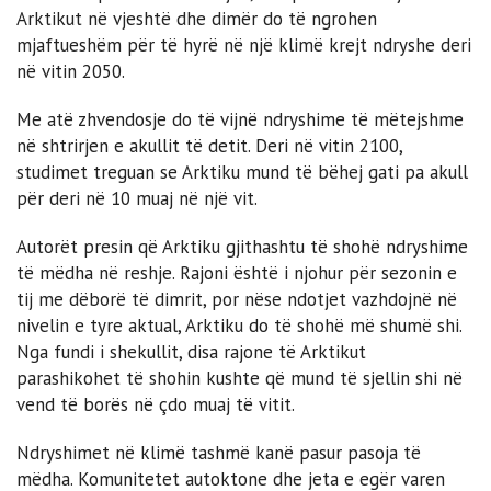
Arktikut në vjeshtë dhe dimër do të ngrohen
mjaftueshëm për të hyrë në një klimë krejt ndryshe deri
në vitin 2050.
Me atë zhvendosje do të vijnë ndryshime të mëtejshme
në shtrirjen e akullit të detit. Deri në vitin 2100,
studimet treguan se Arktiku mund të bëhej gati pa akull
për deri në 10 muaj në një vit.
Autorët presin që Arktiku gjithashtu të shohë ndryshime
të mëdha në reshje. Rajoni është i njohur për sezonin e
tij me dëborë të dimrit, por nëse ndotjet vazhdojnë në
nivelin e tyre aktual, Arktiku do të shohë më shumë shi.
Nga fundi i shekullit, disa rajone të Arktikut
parashikohet të shohin kushte që mund të sjellin shi në
vend të borës në çdo muaj të vitit.
Ndryshimet në klimë tashmë kanë pasur pasoja të
mëdha. Komunitetet autoktone dhe jeta e egër varen