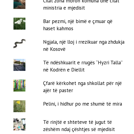
Cilat zona mbron komuna dhe cilat
ministria e mjedisit
Bar pezmi, një bimë e çmuar që
haset kahmos
Ngjala, një lloj i rrezikuar nga zhdukja
në Kosovë
Të ndëshkuarit e rrugës “Hyzri Talla”
në Kodrën e Diellit
Çfarë kërkohet nga shkollat për një
ajër të paster
Pelini, i hidhur po me shumë të mira
Të rinjtë e shteteve të jugut të
zëshëm ndaj çështjes së mjedisit