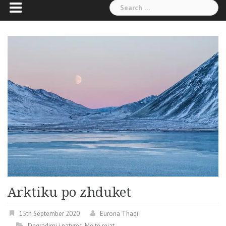
Search
for:
Arktiku po zhduket
15th September 2020
Eurona Thaqi
Degradimi i natyrës
,
Më të rejat