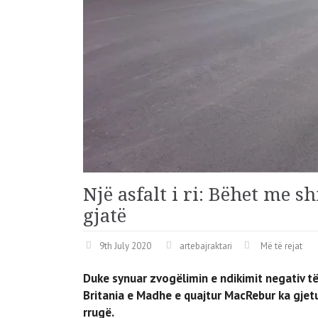
Një asfalt i ri: Bëhet me 
gjatë
9th July 2020
artebajraktari
Më të rejat
Duke synuar zvogëlimin e ndikimit negativ të
Britania e Madhe e quajtur MacRebur ka gjetu
rrugë.