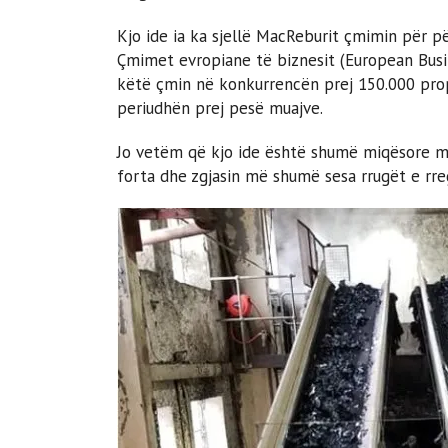
Kjo ide ia ka sjellë MacReburit çmimin për p
Çmimet evropiane të biznesit (European Busine
këtë çmin në konkurrencën prej 150.000 pro
periudhën prej pesë muajve.
Jo vetëm që kjo ide është shumë miqësore m
forta dhe zgjasin më shumë sesa rrugët e rre