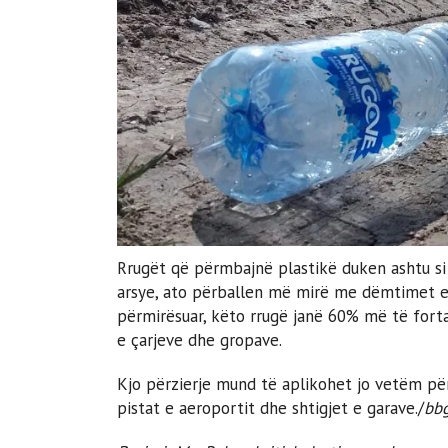
Rrugët që përmbajnë plastikë duken ashtu si r
arsye, ato përballen më mirë me dëmtimet e p
përmirësuar, këto rrugë janë 60% më të forta
e çarjeve dhe gropave.
Kjo përzierje mund të aplikohet jo vetëm për
pistat e aeroportit dhe shtigjet e garave./
bb