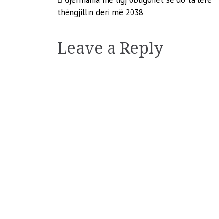
Post
Gjermania me ligj obligohet se do ta lërë
thëngjillin deri më 2038
navigation
Leave a Reply