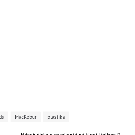
ds
MacRebur
plastika