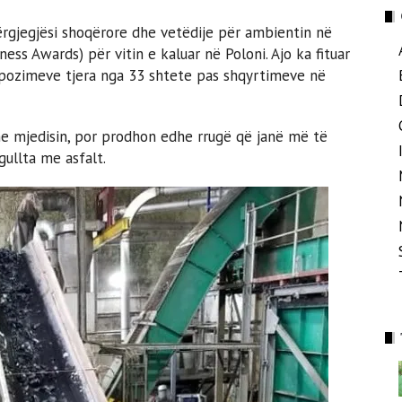
ërgjegjësi shoqërore dhe vetëdije për ambientin në
ss Awards) për vitin e kaluar në Poloni. Ajo ka fituar
pozimeve tjera nga 33 shtete pas shqyrtimeve në
e mjedisin, por prodhon edhe rrugë që janë më të
gullta me asfalt.