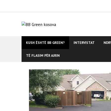
Skip
to
content
KUSH ËSHTË BB GREEN?
INTERVISTAT
NDR
TË FLASIM PËR AJRIN