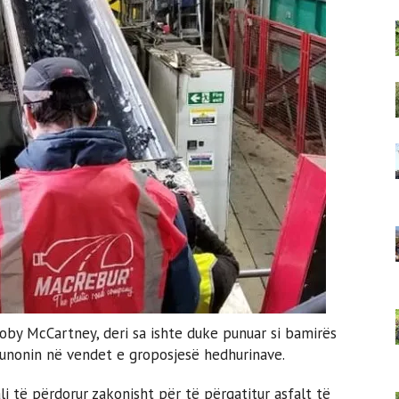
 Toby McCartney, deri sa ishte duke punuar si bamirës
punonin në vendet e groposjesë hedhurinave.
ali të përdorur zakonisht për të përgatitur asfalt të