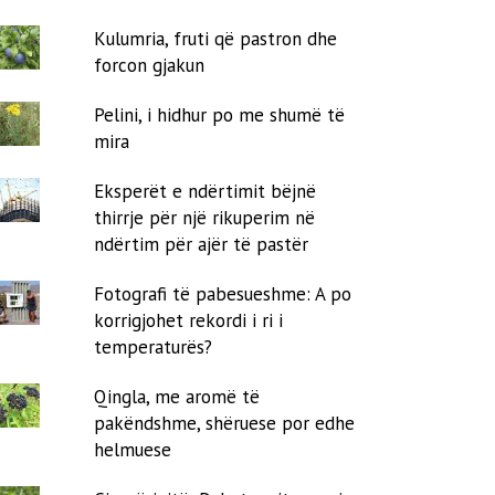
Kulumria, fruti që pastron dhe
forcon gjakun
Pelini, i hidhur po me shumë të
mira
Eksperët e ndërtimit bëjnë
thirrje për një rikuperim në
ndërtim për ajër të pastër
Fotografi të pabesueshme: A po
korrigjohet rekordi i ri i
temperaturës?
Qingla, me aromë të
pakëndshme, shëruese por edhe
helmuese