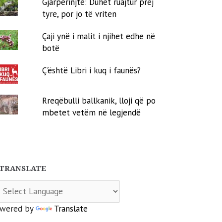
Gjarpërinjtë: Duhet ruajtur prej
tyre, por jo të vriten
Çaji ynë i malit i njihet edhe në
botë
Ç'është Libri i kuq i faunës?
Rreqëbulli ballkanik, lloji që po
mbetet vetëm në legjendë
TRANSLATE
wered by
Translate