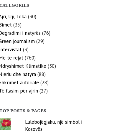
CATEGORIES
Ajri, Uji, Toka
(30)
Bimët
(35)
Degradimi i natyrës
(76)
Green journalism
(29)
Intervistat
(3)
Më të rejat
(760)
Ndryshimet Klimatike
(30)
Njeriu dhe natyra
(88)
Shkrimet autoriale
(28)
Të flasim për ajrin
(27)
TOP POSTS & PAGES
Lulebojëgjaku, një simbol i
Kosovës