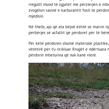
rregullt mund të zgjatet me përzierjen e mbe
zvogëlon sasinë e karburantit fosil të përdo
mjedisin.
Në thelb, ajo që ata bëjnë është se marrin nj
përbërjes së asfaltit që përdoret për të bërë
Për këtë përdoren shumë materiale plastike, 
vështirë për t’u ricikluar. Rrugët e ndërtuara
përdorin mbeturina që nuk kanë vlerë.