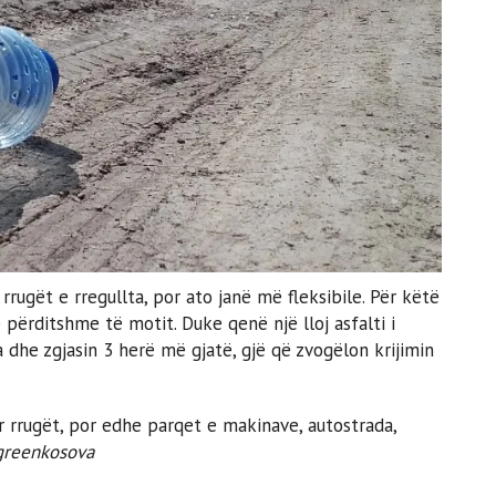
rugët e rregullta, por ato janë më fleksibile. Për këtë
ërditshme të motit. Duke qenë një lloj asfalti i
 dhe zgjasin 3 herë më gjatë, gjë që zvogëlon krijimin
 rrugët, por edhe parqet e makinave, autostrada,
greenkosova