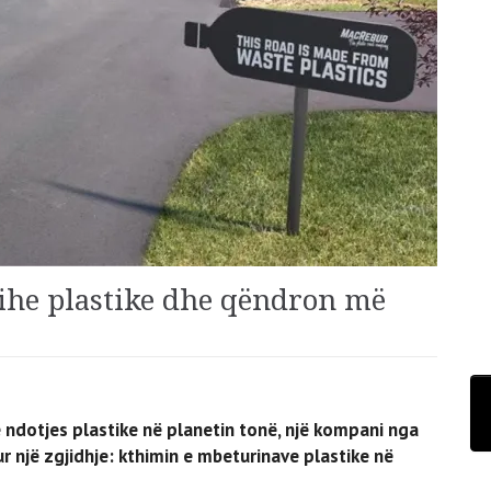
shihe plastike dhe qëndron më
 ndotjes plastike në planetin tonë, një kompani nga
r një zgjidhje: kthimin e mbeturinave plastike në