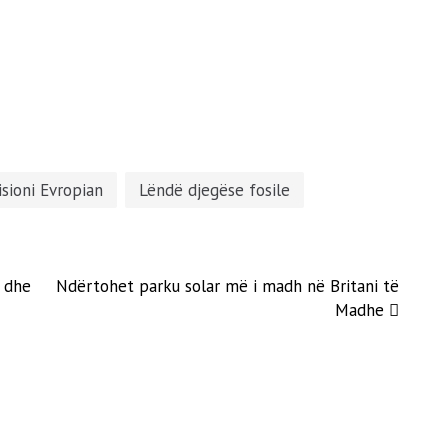
sioni Evropian
Lëndë djegëse fosile
n dhe
Ndërtohet parku solar më i madh në Britani të
Madhe