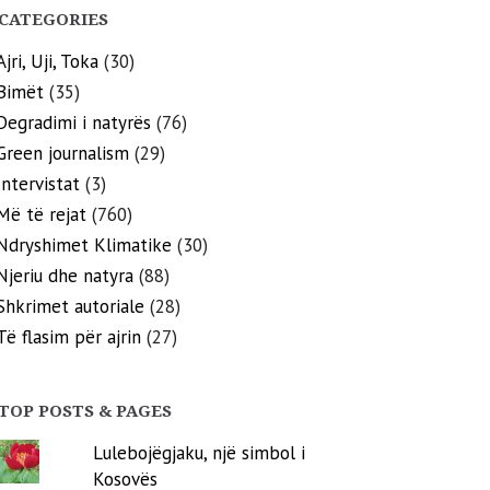
CATEGORIES
Ajri, Uji, Toka
(30)
Bimët
(35)
Degradimi i natyrës
(76)
Green journalism
(29)
Intervistat
(3)
Më të rejat
(760)
Ndryshimet Klimatike
(30)
Njeriu dhe natyra
(88)
Shkrimet autoriale
(28)
Të flasim për ajrin
(27)
TOP POSTS & PAGES
Lulebojëgjaku, një simbol i
Kosovës