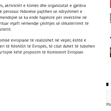
 aktivistët e klimës dhe organizatat e gjelbra
të përsosur. Ndonëse pajtihen se ndryshimet e
a mendojnë se ka ende hapësirë për investime në
ushtuar mjaft vëmendje çështjes së shkatërrimit të
itetit.
misë evropiane të realizohet në vepër, është e
i të Këshillit të Evropës, të cilat duhet të tubohen
yrtojnë këtë propozim të Komisionit Evropian.
Po