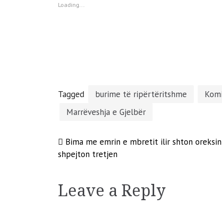
window)
window)
window)
window)
Loading...
Tagged
burime të ripërtëritshme
Komi
Marrëveshja e Gjelbër
Post
Bima me emrin e mbretit ilir shton oreksi
shpejton tretjen
navigation
Leave a Reply