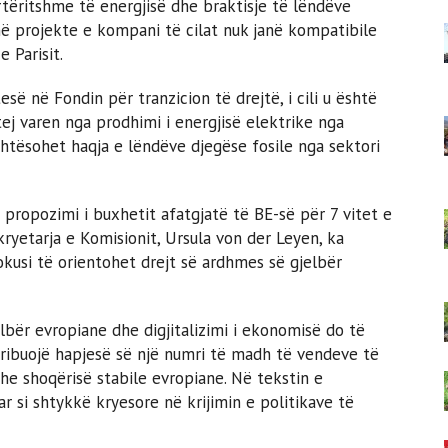
tëritshme të energjisë dhe braktisje të lëndëve
 në projekte e kompani të cilat nuk janë kompatibile
 Parisit.
së në Fondin për tranzicion të drejtë, i cili u është
ej varen nga prodhimi i energjisë elektrike nga
ehtësohet haqja e lëndëve djegëse fosile nga sektori
propozimi i buxhetit afatgjatë të BE-së për 7 vitet e
ryetarja e Komisionit, Ursula von der Leyen, ka
okusi të orientohet drejt së ardhmes së gjelbër
lbër evropiane dhe digjitalizimi i ekonomisë do të
tribuojë hapjesë së një numri të madh të vendeve të
e shoqërisë stabile evropiane. Në tekstin e
r si shtykkë kryesore në krijimin e politikave të