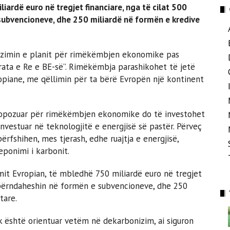
ardë euro në tregjet financiare, nga të cilat 500
subvencioneve, dhe 250 miliardë në formën e kredive
pozimin e planit për rimëkëmbjen ekonomike pas
erata e Re e BE-së”. Rimëkëmbja parashikohet të jetë
piane, me qëllimin për ta bërë Evropën një kontinent
propozuar për rimëkëmbjen ekonomike do të investohet
nvestuar në teknologjitë e energjisë së pastër. Përveç
rfshihen, mes tjerash, edhe ruajtja e energjisë,
eponimi i karbonit.
it Evropian, të mbledhë 750 miliardë euro në tregjet
shpërndaheshin në formën e subvencioneve, dhe 250
tare.
k është orientuar vetëm në dekarbonizim, ai siguron