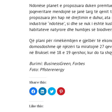
Ndonëse planet e propozuara duken premtues,
joqeveritare mendojnë se janë larg të qenit 
propozuara jën hap në drejtimin e duhur, at
industrisë “ndotëse”, si dhe se nuk i është k
habitateve natyrore dhe humbjes së biodivers
Që plani për rimëkëmbjen e gjelbër të ekono
domosdoshme që njëzëri ta miratojnë 27 qever
në Bruksel më 18 e 19 qershor, kur do ta shq
Burimi: BusinessGreen, Forbes
Foto: Pfisterenergy
Share this:
Click
Click
Click
Click
to
to
to
to
share
share
share
share
on
on
on
on
Facebook
LinkedIn
Twitter
Pinterest
(Opens
(Opens
(Opens
(Opens
Like this:
in
in
in
in
new
new
new
new