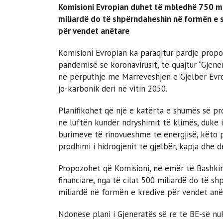
Komisioni Evropian duhet të mbledhë 750 mili
miliardë do të shpërndaheshin në formën e 
për vendet anëtare
Komisioni Evropian ka paraqitur pardje pro
pandemisë së koronavirusit, të quajtur “Gjen
në përputhje me Marrëveshjen e Gjelbër Evro
jo-karbonik deri në vitin 2050.
Planifikohet që një e katërta e shumës së 
në luftën kundër ndryshimit të klimës, duke i
burimeve të rinovueshme të energjisë, këto pë
prodhimi i hidrogjenit të gjelbër, kapja dhe d
Propozohet që Komisioni, në emër të Bashkim
financiare, nga të cilat 500 miliardë do të 
miliardë në formën e kredive për vendet anë
Ndonëse plani i Gjeneratës së re të BE-së nu