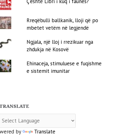
Ç'është Libri i kuq i faunës?
Rreqëbulli ballkanik, lloji që po
mbetet vetëm në legjendë
Ngjala, një lloj i rrezikuar nga
zhdukja në Kosovë
Ehinaceja, stimuluese e fuqishme
e sistemit imunitar
TRANSLATE
wered by
Translate