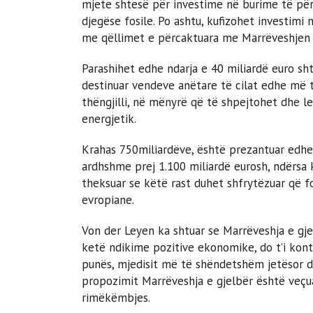
mjete shtesë për investime në burime të për
djegëse fosile. Po ashtu, kufizohet investimi
me qëllimet e përcaktuara me Marrëveshjen e
Parashihet edhe ndarja e 40 miliardë euro shte
destinuar vendeve anëtare të cilat edhe më t
thëngjilli, në mënyrë që të shpejtohet dhe l
energjetik.
Krahas 750miliardëve, është prezantuar edhe 
ardhshme prej 1.100 miliardë eurosh, ndërsa k
theksuar se këtë rast duhet shfrytëzuar që f
evropiane.
Von der Leyen ka shtuar se Marrëveshja e gje
ketë ndikime pozitive ekonomike, do t’i kon
punës, mjedisit më të shëndetshëm jetësor dh
propozimit Marrëveshja e gjelbër është veçua
rimëkëmbjes.