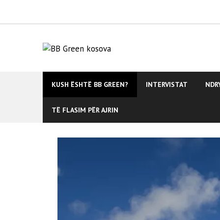
Skip
to
content
KUSH ËSHTË BB GREEN?
INTERVISTAT
NDR
TË FLASIM PËR AJRIN