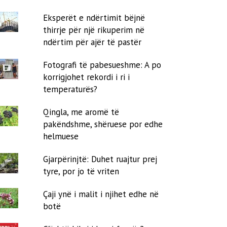
Eksperët e ndërtimit bëjnë
thirrje për një rikuperim në
ndërtim për ajër të pastër
Fotografi të pabesueshme: A po
korrigjohet rekordi i ri i
temperaturës?
Qingla, me aromë të
pakëndshme, shëruese por edhe
helmuese
Gjarpërinjtë: Duhet ruajtur prej
tyre, por jo të vriten
Çaji ynë i malit i njihet edhe në
botë