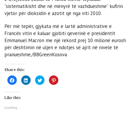
“sistematikisht dhe në mënyrë të vazhdueshme” kufirin
vjetor për dioksidin e azotit që nga viti 2010.
Për më tepër, gjykata më e lartë administrative e
Francës vitin e kaluar gjobiti qeverinë e presidentit
Emmanuel Macron me një rekord prej 10 milionë eurosh
për dështimin në uljen e ndotjes së ajrit në nivele të
pranueshme./BBGreenKosova
Share this:
Click
Click
Click
Click
to
to
to
to
share
share
share
share
on
on
on
on
Facebook
LinkedIn
Twitter
Pinterest
(Opens
(Opens
(Opens
(Opens
Like this:
in
in
in
in
new
new
new
new
window)
window)
window)
window)
Loading...