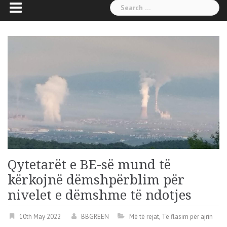
Search
for:
Qytetarët e BE-së mund të
kërkojnë dëmshpërblim për
nivelet e dëmshme të ndotjes
10th May 2022
BBGREEN
Më të rejat
,
Të flasim për ajrin