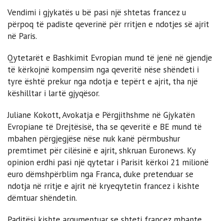
Vendimi i gjykatës u bë pasi një shtetas francez u
përpoq të padiste qeverinë për rritjen e ndotjes së ajrit
në Paris.
Qytetarët e Bashkimit Evropian mund të jenë në gjendje
të kërkojnë kompensim nga qeveritë nëse shëndeti i
tyre është prekur nga ndotja e tepërt e ajrit, tha një
këshilltar i lartë gjyqësor.
Juliane Kokott, Avokatja e Përgjithshme në Gjykatën
Evropiane të Drejtësisë, tha se qeveritë e BE mund të
mbahen përgjegjëse nëse nuk kanë përmbushur
premtimet për cilësinë e ajrit, shkruan Euronews. Ky
opinion erdhi pasi një qytetar i Parisit kërkoi 21 milionë
euro dëmshpërblim nga Franca, duke pretenduar se
ndotja në rritje e ajrit në kryeqytetin francez i kishte
dëmtuar shëndetin.
Paditësi kishte argumentuar se shteti francez mbante