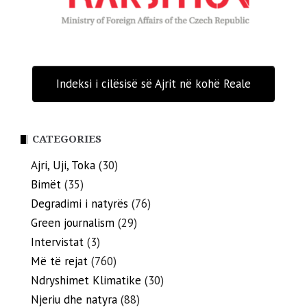
Indeksi i cilësisë së Ajrit në kohë Reale
CATEGORIES
Ajri, Uji, Toka
(30)
Bimët
(35)
Degradimi i natyrës
(76)
Green journalism
(29)
Intervistat
(3)
Më të rejat
(760)
Ndryshimet Klimatike
(30)
Njeriu dhe natyra
(88)