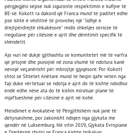
përgjegjësi sepse nuk siguronte respektimin e kufijve të
BE-së. Kokott ra dakord që Franca mund të paditet edhe
pse ishte e vështirë të provohej një “lidhje e
drejtpërdrejtë shkakësore” midis shkeljes serioze të
rregullave për cilësinë e ajrit dhe dëmtimit specifik të
shëndetit.
Ajo vuri në dukje gjithashtu se komunitetet më të varfra
që jetojnë dhe punojnë në zona shumë të ndotura kanë
nevojë veçanërisht për mbrojtje gjyqësore. Por Kokott
shtoi se Shtetet Anëtare mund të heqin qafe veten nga
faji duke vërtetuar se ndotja e ajrit do të kishte ndodhur
ende edhe nëse ata do të kishin miratuar plane të
mjaftueshme për cilësinë e ajrit në kohë.
Mendimet e Avokatëve të Përgjithshëm nuk janë të
detyrueshme, por zakonisht ndiqen nga gjykata me
qendër në Luksemburg. Në vitin 2019, Gjykata Evropiane
e Drejtësisë zbuloi se Franca kishte tejkaluar