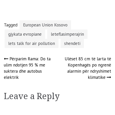
Tagged
European Union Kosovo
gjykata evropiane
leteflasimperajrin
lets talk for air pollution
shendeti
Post
Përparim Rama: Do ta
Ulëset 85 cm të larta të
ulim ndotjen 95 % me
Kopenhagës po ngrenë
navigation
suktera dhe autobus
alarmin për ndryshimet
elektrik
klimatike
Leave a Reply