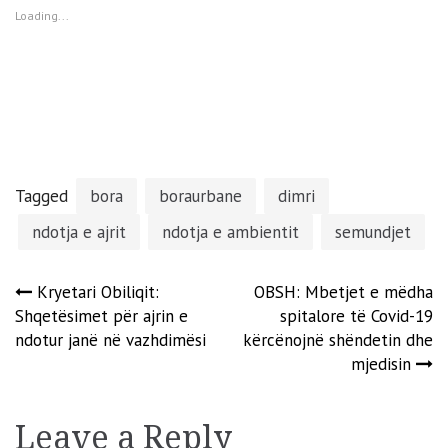
new
new
new
new
window)
window)
window)
window)
Loading...
Tagged
bora
boraurbane
dimri
ndotja e ajrit
ndotja e ambientit
semundjet
Post
Kryetari Obiliqit:
OBSH: Mbetjet e mëdha
Shqetësimet për ajrin e
spitalore të Covid-19
navigation
ndotur janë në vazhdimësi
kërcënojnë shëndetin dhe
mjedisin
Leave a Reply