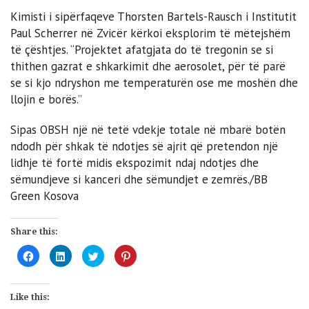
Kimisti i sipërfaqeve Thorsten Bartels-Rausch i Institutit
Paul Scherrer në Zvicër kërkoi eksplorim të mëtejshëm
të çështjes. “Projektet afatgjata do të tregonin se si
thithen gazrat e shkarkimit dhe aerosolet, për të parë
se si kjo ndryshon me temperaturën ose me moshën dhe
llojin e borës.”
Sipas OBSH një në tetë vdekje totale në mbarë botën
ndodh për shkak të ndotjes së ajrit që pretendon një
lidhje të fortë midis ekspozimit ndaj ndotjes dhe
sëmundjeve si kanceri dhe sëmundjet e zemrës./BB
Green Kosova
Share this:
Click
Click
Click
Click
to
to
to
to
share
share
share
share
on
on
on
on
Facebook
LinkedIn
Twitter
Pinterest
(Opens
(Opens
(Opens
(Opens
Like this:
in
in
in
in