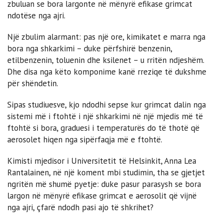
zbuluan se bora largonte në mënyrë efikase grimcat
ndotëse nga ajri.
Një zbulim alarmant: pas një ore, kimikatet e marra nga
bora nga shkarkimi – duke përfshirë benzenin,
etilbenzenin, toluenin dhe ksilenet – u rritën ndjeshëm.
Dhe disa nga këto komponime kanë rreziqe të dukshme
për shëndetin.
Sipas studiuesve, kjo ndodhi sepse kur grimcat dalin nga
sistemi më i ftohtë i një shkarkimi në një mjedis më të
ftohtë si bora, graduesi i temperaturës do të thotë që
aerosolet hiqen nga sipërfaqja më e ftohtë.
Kimisti mjedisor i Universitetit të Helsinkit, Anna Lea
Rantalainen, në një koment mbi studimin, tha se gjetjet
ngritën më shumë pyetje: duke pasur parasysh se bora
largon në mënyrë efikase grimcat e aerosolit që vijnë
nga ajri, çfarë ndodh pasi ajo të shkrihet?