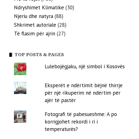
Ndryshimet Klimatike
(30)
Njeriu dhe natyra
(88)
Shkrimet autoriale
(28)
Të flasim për ajrin
(27)
TOP POSTS & PAGES
Lulebojëgjaku, një simbol i Kosovës
Eksperët e ndërtimit bëjnë thirrje
për një rikuperim në ndërtim për
ajër të pastër
Fotografi të pabesueshme: A po
korrigjohet rekordi i ri i
temperaturës?