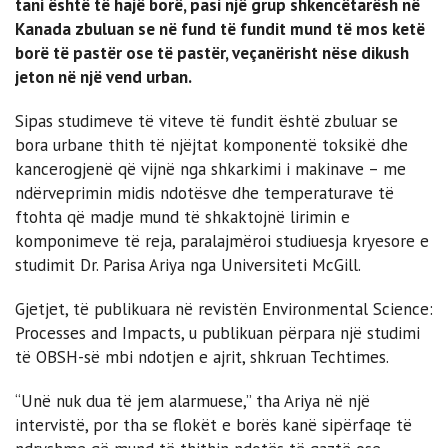
tani është të hajë borë, pasi një grup shkencëtarësh në
Kanada zbuluan se në fund të fundit mund të mos ketë
borë të pastër ose të pastër, veçanërisht nëse dikush
jeton në një vend urban.
Sipas studimeve të viteve të fundit është zbuluar se
bora urbane thith të njëjtat komponentë toksikë dhe
kancerogjenë që vijnë nga shkarkimi i makinave – me
ndërveprimin midis ndotësve dhe temperaturave të
ftohta që madje mund të shkaktojnë lirimin e
komponimeve të reja, paralajmëroi studiuesja kryesore e
studimit Dr. Parisa Ariya nga Universiteti McGill.
Gjetjet, të publikuara në revistën Environmental Science:
Processes and Impacts, u publikuan përpara një studimi
të OBSH-së mbi ndotjen e ajrit, shkruan Techtimes.
“Unë nuk dua të jem alarmuese,” tha Ariya në një
intervistë, por tha se flokët e borës kanë sipërfaqe të