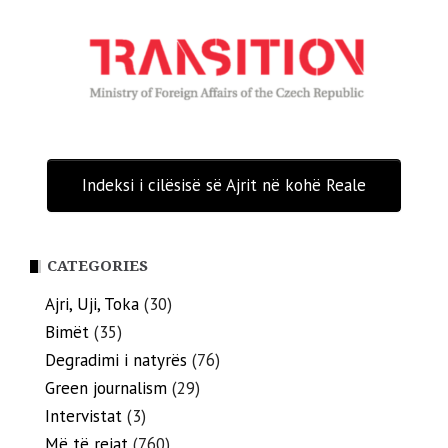
Indeksi i cilësisë së Ajrit në kohë Reale
CATEGORIES
Ajri, Uji, Toka
(30)
Bimët
(35)
Degradimi i natyrës
(76)
Green journalism
(29)
Intervistat
(3)
Më të rejat
(760)