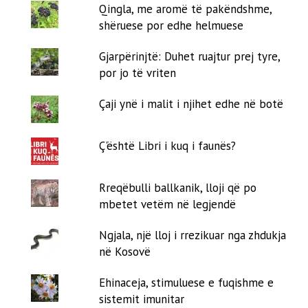
Qingla, me aromë të pakëndshme,
shëruese por edhe helmuese
Gjarpërinjtë: Duhet ruajtur prej tyre,
por jo të vriten
Çaji ynë i malit i njihet edhe në botë
Ç'është Libri i kuq i faunës?
Rreqëbulli ballkanik, lloji që po
mbetet vetëm në legjendë
Ngjala, një lloj i rrezikuar nga zhdukja
në Kosovë
Ehinaceja, stimuluese e fuqishme e
sistemit imunitar