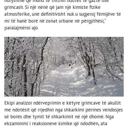
ndryshme që mund të thithin ndotës të gaztë ose
grimcash. Si një nënë që jam një kimiste fizike
atmosferike, unë definitivisht nuk u sugjeroj fëmijëve të
mi të hanë borë në zonat urbane në përgjithësi,”
paralajmëroi ajo.
Ekipi analizoi ndërveprimin e këtyre grimcave të akullit
me ndotësit që rrjedhin nga shkarkimi përmes vendosjes
së borës dhe tymit të shkarkimit në një dhomë. Nga
ekzaminimi i reaksioneve kimike që ndodhën, ata