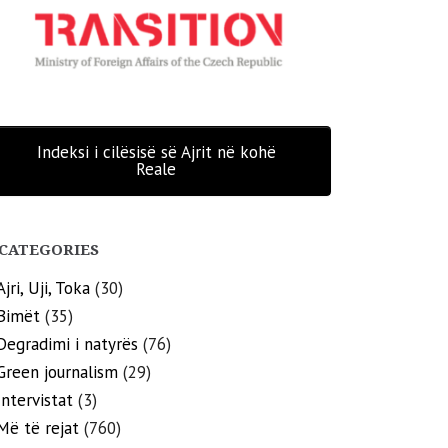
Indeksi i cilësisë së Ajrit në kohë
Reale
CATEGORIES
Ajri, Uji, Toka
(30)
Bimët
(35)
Degradimi i natyrës
(76)
Green journalism
(29)
Intervistat
(3)
Më të rejat
(760)