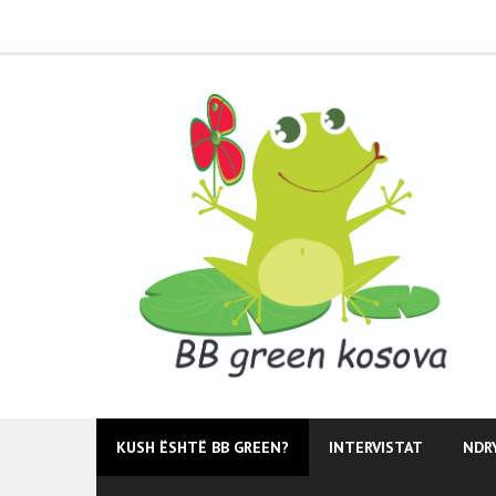
Skip
to
content
KUSH ËSHTË BB GREEN?
INTERVISTAT
NDR