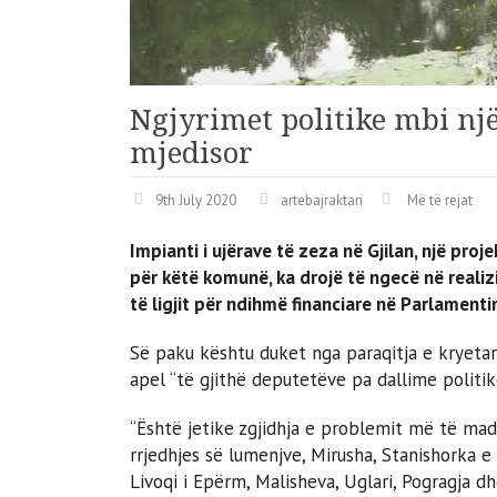
Ngjyrimet politike mbi nj
mjedisor
9th July 2020
artebajraktari
Më të rejat
Impianti i ujërave të zeza në Gjilan, një pro
për këtë komunë, ka drojë të ngecë në realiz
të ligjit për ndihmë financiare në Parlamenti
Së paku kështu duket nga paraqitja e kryetarit 
apel “të gjithë deputetëve pa dallime politik
“Është jetike zgjidhja e problemit më të mad
rrjedhjes së lumenjve, Mirusha, Stanishorka e
Livoqi i Epërm, Malisheva, Uglari, Pogragja 