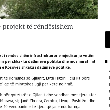
ë projekt të rëndësishëm
jekt i rëndësishëm infrastrukturor e mjedisor jo vetëm
im për shkak të dallimeve politike dhe mos miratimit
n e Kosovës shkaku i dallimeve politike.
të komunës së Gjilanit, Lutfi Haziri, i cili ka bërë
e” që të miratohet ligji për këtë ndihmë.
h për qytetarët e Gjilanit dhe vendbanimet tjera afër
 Morava, siç janë Zhegra, Cernica, Livoq i Poshtëm dhe
dhe 40 vendbanime të tjera që janë ndotur nga