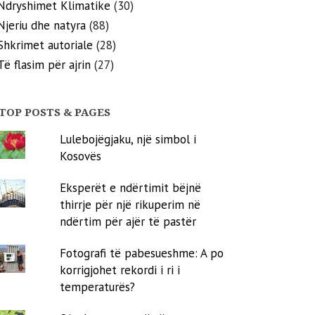
Ndryshimet Klimatike
(30)
Njeriu dhe natyra
(88)
Shkrimet autoriale
(28)
Të flasim për ajrin
(27)
TOP POSTS & PAGES
Lulebojëgjaku, një simbol i
Kosovës
Eksperët e ndërtimit bëjnë
thirrje për një rikuperim në
ndërtim për ajër të pastër
Fotografi të pabesueshme: A po
korrigjohet rekordi i ri i
temperaturës?