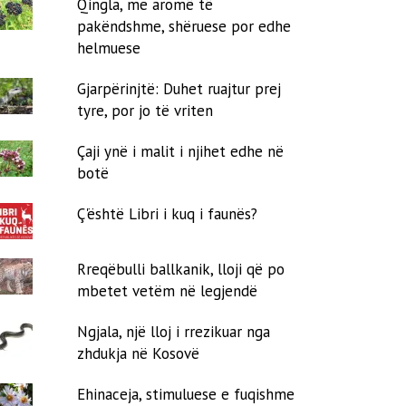
Qingla, me aromë të
pakëndshme, shëruese por edhe
helmuese
Gjarpërinjtë: Duhet ruajtur prej
tyre, por jo të vriten
Çaji ynë i malit i njihet edhe në
botë
Ç'është Libri i kuq i faunës?
Rreqëbulli ballkanik, lloji që po
mbetet vetëm në legjendë
Ngjala, një lloj i rrezikuar nga
zhdukja në Kosovë
Ehinaceja, stimuluese e fuqishme