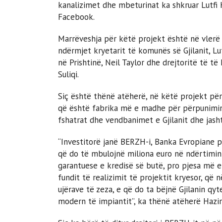
kanalizimet dhe mbeturinat ka shkruar Lutfi Haz
Facebook.
Marrëveshja për këtë projekt është në vlerë 
ndërmjet kryetarit të komunës së Gjilanit, Lut
në Prishtinë, Neil Taylor dhe drejtoritë të t
Suliqi.
Siç është thënë atëherë, në këtë projekt për
që është fabrika më e madhe për përpunimin 
fshatrat dhe vendbanimet e Gjilanit dhe jash
“Investitorë janë BERZH-i, Banka Evropiane p
që do të mbulojnë miliona euro në ndërtimin
garantuese e kredisë së butë, pro pjesa më e 
fundit të realizimit të projektit kryesor, që
ujërave të zeza, e që do ta bëjnë Gjilanin q
modern të impiantit”, ka thënë atëherë Haziri