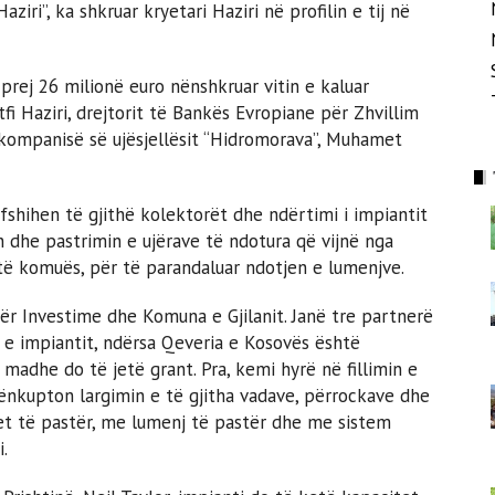
iri”, ka shkruar kryetari Haziri në profilin e tij në
prej 26 milionë euro nënshkruar vitin e kaluar
fi Haziri, drejtorit të Bankës Evropiane për Zhvillim
ë kompanisë së ujësjellësit “Hidromorava”, Muhamet
fshihen të gjithë kolektorët dhe ndërtimi i impiantit
dhe pastrimin e ujërave të ndotura që vijnë nga
të komuës, për të parandaluar ndotjen e lumenjve.
ër Investime dhe Komuna e Gjilanit. Janë tre partnerë
 e impiantit, ndërsa Qeveria e Kosovës është
madhe do të jetë grant. Pra, kemi hyrë në fillimin e
 nënkupton largimin e të gjitha vadave, përrockave dhe
ytet të pastër, me lumenj të pastër dhe me sistem
.