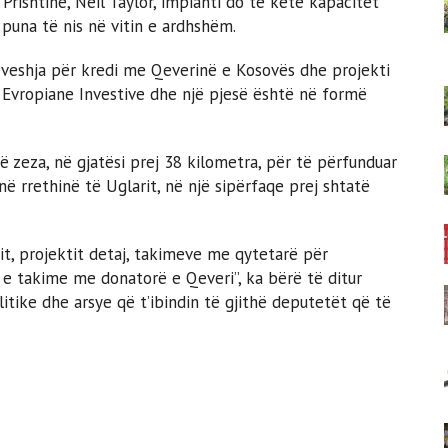
 Prishtinë, Neil Taylor, impianti do të ketë kapacitet
puna të nis në vitin e ardhshëm.
veshja për kredi me Qeverinë e Kosovës dhe projekti
Evropiane Investive dhe një pjesë është në formë
 zeza, në gjatësi prej 38 kilometra, për të përfunduar
në rrethinë të Uglarit, në një sipërfaqe prej shtatë
tit, projektit detaj, takimeve me qytetarë për
e takime me donatorë e Qeveri”, ka bërë të ditur
itike dhe arsye që t’ibindin të gjithë deputetët që të