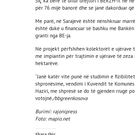
Siç ka bërë të ditur drejtori i BERZH-it në në
për 76 mijë banorë dhe se janë dakorduar që 
Me parë, në Sarajevë është nënshkruar marrë
është duke u financuar së bashku me Bankën 
granti nga BE-ja.
Në projekt përfshihen kolektorët e ujërave të
me impiantin për trajtimin e ujërave të zeza 
hektarëve.
“Janë katër vite punë në studimin e fizibilite
shpronësime, vendimi i Kuvendit te Komunës 
Haziri, me shpresë se do të gjenden rrugë pol
votojnë.
/bbgreenkosova
Burimi: rajonipress
Foto:
mapio.net
Share this: