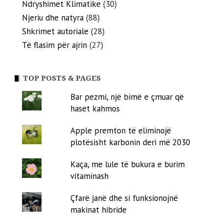
Ndryshimet Klimatike
(30)
Njeriu dhe natyra
(88)
Shkrimet autoriale
(28)
Të flasim për ajrin
(27)
TOP POSTS & PAGES
Bar pezmi, një bimë e çmuar që
haset kahmos
Apple premton të eliminojë
plotësisht karbonin deri më 2030
Kaça, me lule të bukura e burim
vitaminash
Çfarë janë dhe si funksionojnë
makinat hibride