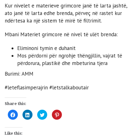
Kur nivelet e materieve grimcore janë të larta jashtë,
ato janë të larta edhe brenda, përveç në rastet kur
ndërtesa ka një sistem të mirë të filtrimit.
Mbani Materiet grimcore në nivel të ulët brenda:
Eliminoni tymin e duhanit
Mos përdorni për ngrohje thëngjillin, vajrat të
përdorura, plastikë dhe mbeturina tjera
Burimi: AMM
#leteflasimperajrin #letstalkaboutair
Share this:
Click
Click
Click
Click
to
to
to
to
share
share
share
share
on
on
on
on
Facebook
LinkedIn
Twitter
Pinterest
(Opens
(Opens
(Opens
(Opens
Like this:
in
in
in
in
new
new
new
new