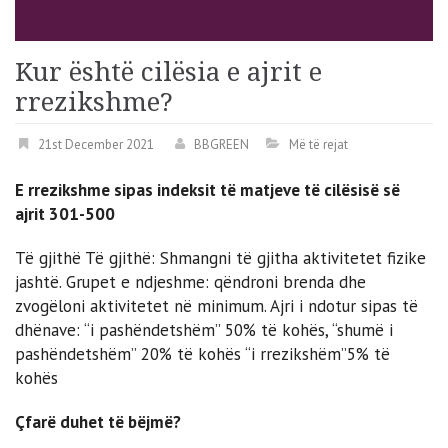
Kur është cilësia e ajrit e
rrezikshme?
21st December 2021
BBGREEN
Më të rejat
E rrezikshme sipas indeksit të matjeve të cilësisë së
ajrit 301-500
Të gjithë Të gjithë: Shmangni të gjitha aktivitetet fizike
jashtë. Grupet e ndjeshme: qëndroni brenda dhe
zvogëloni aktivitetet në minimum. Ajri i ndotur sipas të
dhënave: “i pashëndetshëm” 50% të kohës, “shumë i
pashëndetshëm” 20% të kohës “i rrezikshëm”5% të
kohës
Çfarë duhet të bëjmë?