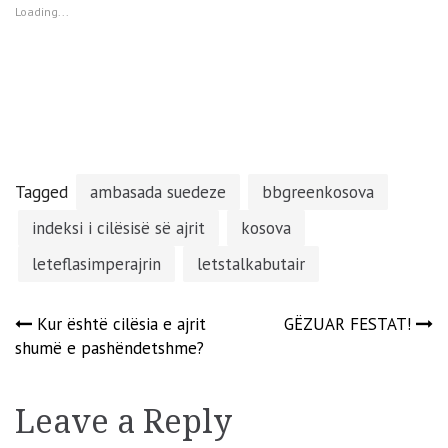
window)
window)
window)
window)
Loading...
Tagged
ambasada suedeze
bbgreenkosova
indeksi i cilësisë së ajrit
kosova
leteflasimperajrin
letstalkabutair
Post
Kur është cilësia e ajrit
GËZUAR FESTAT!
shumë e pashëndetshme?
navigation
Leave a Reply