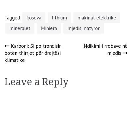
Tagged
kosova
lithium
makinat elektrike
mineralet
Miniera
mjedisi natyror
Post
Karboni: Si po trondisin
Ndikimi i rrobave në
botën thirrjet për drejtësi
mjedis
navigation
klimatike
Leave a Reply