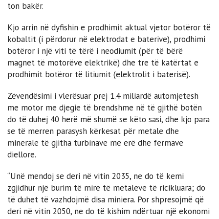
ton bakër.
Kjo arrin në dyfishin e prodhimit aktual vjetor botëror të
kobaltit (i përdorur në elektrodat e baterive), prodhimi
botëror i një viti të tërë i neodiumit (për të bërë
magnet të motorëve elektrikë) dhe tre të katërtat e
prodhimit botëror të litiumit (elektrolit i baterisë).
Zëvendësimi i vlerësuar prej 1.4 miliardë automjetesh
me motor me djegie të brendshme në të gjithë botën
do të duhej 40 herë më shumë se këto sasi, dhe kjo para
se të merren parasysh kërkesat për metale dhe
minerale të gjitha turbinave me erë dhe fermave
diellore.
“Unë mendoj se deri në vitin 2035, ne do të kemi
zgjidhur një burim të mirë të metaleve të ricikluara; do
të duhet të vazhdojmë disa miniera. Por shpresojmë që
deri në vitin 2050, ne do të kishim ndërtuar një ekonomi