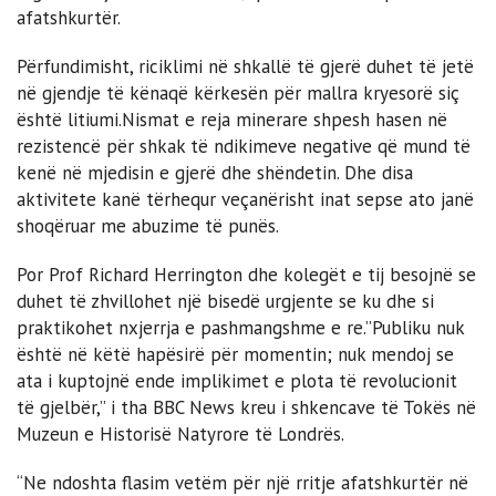
afatshkurtër.
Përfundimisht, riciklimi në shkallë të gjerë duhet të jetë
në gjendje të kënaqë kërkesën për mallra kryesorë siç
është litiumi.Nismat e reja minerare shpesh hasen në
rezistencë për shkak të ndikimeve negative që mund të
kenë në mjedisin e gjerë dhe shëndetin. Dhe disa
aktivitete kanë tërhequr veçanërisht inat sepse ato janë
shoqëruar me abuzime të punës.
Por Prof Richard Herrington dhe kolegët e tij besojnë se
duhet të zhvillohet një bisedë urgjente se ku dhe si
praktikohet nxjerrja e pashmangshme e re.”Publiku nuk
është në këtë hapësirë ​​për momentin; nuk mendoj se
ata i kuptojnë ende implikimet e plota të revolucionit
të gjelbër,” i tha BBC News kreu i shkencave të Tokës në
Muzeun e Historisë Natyrore të Londrës.
“Ne ndoshta flasim vetëm për një rritje afatshkurtër në