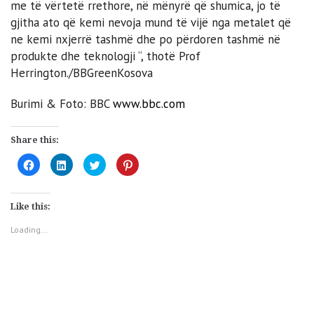
me të vërtetë rrethore, në mënyrë që shumica, jo të
gjitha ato që kemi nevoja mund të vijë nga metalet që
ne kemi nxjerrë tashmë dhe po përdoren tashmë në
produkte dhe teknologji “, thotë Prof
Herrington./BBGreenKosova
Burimi & Foto: BBC
www.bbc.com
Share this:
Click
Click
Click
Click
to
to
to
to
share
share
share
share
on
on
on
on
Facebook
LinkedIn
Twitter
Pinterest
(Opens
(Opens
(Opens
(Opens
Like this:
in
in
in
in
new
new
new
new
window)
window)
window)
window)
Loading...