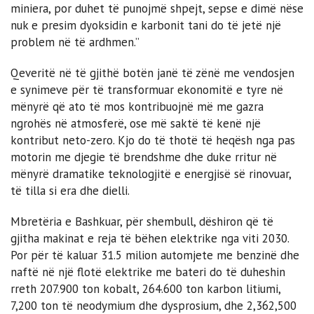
miniera, por duhet të punojmë shpejt, sepse e dimë nëse
nuk e presim dyoksidin e karbonit tani do të jetë një
problem në të ardhmen.”
Qeveritë në të gjithë botën janë të zënë me vendosjen
e synimeve për të transformuar ekonomitë e tyre në
mënyrë që ato të mos kontribuojnë më me gazra
ngrohës në atmosferë, ose më saktë të kenë një
kontribut neto-zero. Kjo do të thotë të heqësh nga pas
motorin me djegie të brendshme dhe duke rritur në
mënyrë dramatike teknologjitë e energjisë së rinovuar,
të tilla si era dhe dielli.
Mbretëria e Bashkuar, për shembull, dëshiron që të
gjitha makinat e reja të bëhen elektrike nga viti 2030.
Por për të kaluar 31.5 milion automjete me benzinë ​​dhe
naftë në një flotë elektrike me bateri do të duheshin
rreth 207.900 ton kobalt, 264.600 ton karbon litiumi,
7,200 ton të neodymium dhe dysprosium, dhe 2,362,500