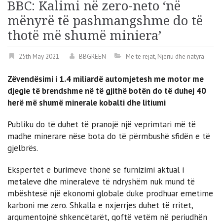
BBC: Kalimi në zero-neto ‘në
mënyrë të pashmangshme do të
thotë më shumë miniera’
25th May 2021
BBGREEN
Më të rejat
,
Njeriu dhe natyra
Zëvendësimi i 1.4 miliardë automjetesh me motor me
djegie të brendshme në të gjithë botën do të duhej 40
herë më shumë minerale kobalti dhe litiumi
Publiku do të duhet të pranojë një veprimtari më të
madhe minerare nëse bota do të përmbushë sfidën e të
gjelbrës.
Ekspertët e burimeve thonë se furnizimi aktual i
metaleve dhe mineraleve të ndryshëm nuk mund të
mbështesë një ekonomi globale duke prodhuar emetime
karboni me zero. Shkalla e nxjerrjes duhet të rritet,
argumentojnë shkencëtarët, qoftë vetëm në periudhën