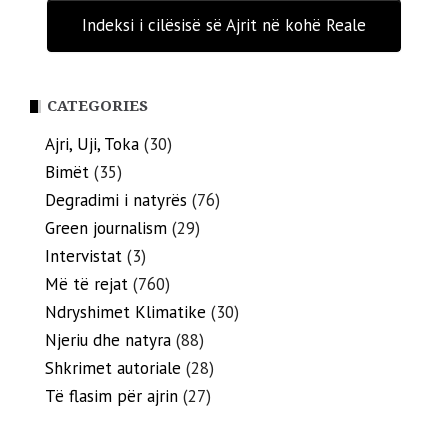
Indeksi i cilësisë së Ajrit në kohë Reale
CATEGORIES
Ajri, Uji, Toka
(30)
Bimët
(35)
Degradimi i natyrës
(76)
Green journalism
(29)
Intervistat
(3)
Më të rejat
(760)
Ndryshimet Klimatike
(30)
Njeriu dhe natyra
(88)
Shkrimet autoriale
(28)
Të flasim për ajrin
(27)