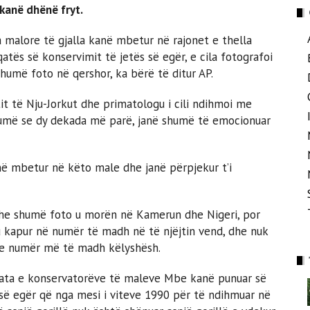
kanë dhënë fryt.
malore të gjalla kanë mbetur në rajonet e thella
tës së konservimit të jetës së egër, e cila fotografoi
humë foto në qershor, ka bërë të ditur AP.
it të Nju-Jorkut dhe primatologu i cili ndihmoi me
humë se dy dekada më parë, janë shumë të emocionuar
në mbetur në këto male dhe janë përpjekur t’i
dhe shumë foto u morën në Kamerun dhe Nigeri, por
’u kapur në numër të madh në të njëjtin vend, dhe nuk
me numër më të madh këlyshësh.
ata e konservatorëve të maleve Mbe kanë punuar së
së egër që nga mesi i viteve 1990 për të ndihmuar në