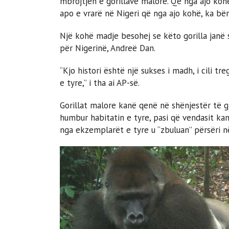
mbrojtjen e gorillave malore. Që nga ajo kohë
apo e vrarë në Nigeri që nga ajo kohë, ka bër
Një kohë madje besohej se këto gorilla janë s
për Nigerinë, Andreë Dan.
“Kjo histori është një sukses i madh, i cili 
e tyre,” i tha ai AP-së.
Gorillat malore kanë qenë në shënjestër të g
humbur habitatin e tyre, pasi që vendasit kanë
nga ekzemplarët e tyre u “zbuluan” përsëri n