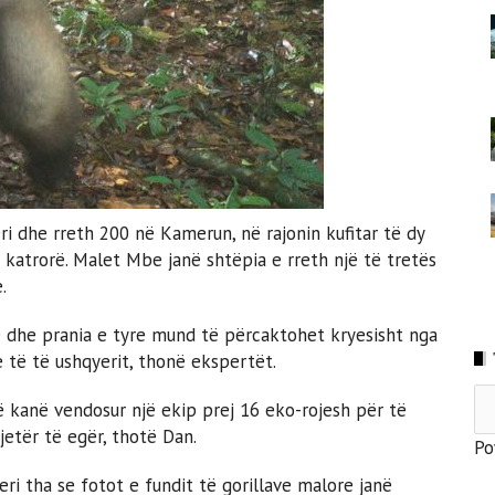
ri dhe rreth 200 në Kamerun, në rajonin kufitar të dy
 katrorë. Malet Mbe janë shtëpia e rreth një të tretës
.
e dhe prania e tyre mund të përcaktohet kryesisht nga
 të të ushqyerit, thonë ekspertët.
 kanë vendosur një ekip prej 16 eko-rojesh për të
jetër të egër, thotë Dan.
Po
eri tha se fotot e fundit të gorillave malore janë