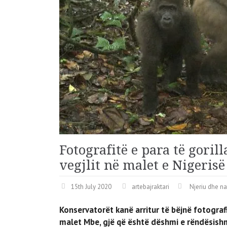
Fotografitë e para të goril
vegjlit në malet e Nigerisë
15th July 2020
artebajraktari
Njeriu dhe na
Konservatorët kanë arritur të bëjnë fotografi
malet Mbe, gjë që është dëshmi e rëndësishme