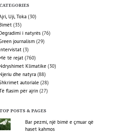
CATEGORIES
Ajri, Uji, Toka
(30)
Bimët
(35)
Degradimi i natyrës
(76)
Green journalism
(29)
Intervistat
(3)
Më të rejat
(760)
Ndryshimet Klimatike
(30)
Njeriu dhe natyra
(88)
Shkrimet autoriale
(28)
Të flasim për ajrin
(27)
TOP POSTS & PAGES
Bar pezmi, një bimë e çmuar që
haset kahmos