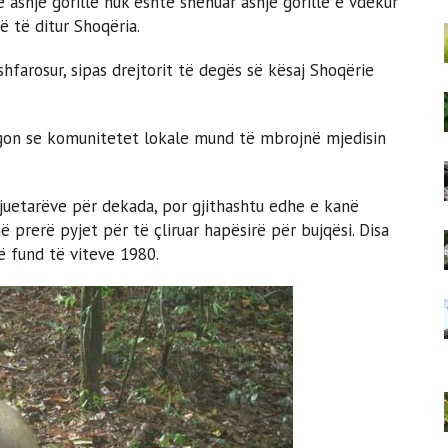
 asnjë gorillë nuk është shënuar asnjë gorillë e vdekur
ë të ditur Shoqëria.
hfarosur, sipas drejtorit të degës së kësaj Shoqërie
tregon se komunitetet lokale mund të mbrojnë mjedisin
juetarëve për dekada, por gjithashtu edhe e kanë
 prerë pyjet për të çliruar hapësirë ​​për bujqësi. Disa
ë fund të viteve 1980.