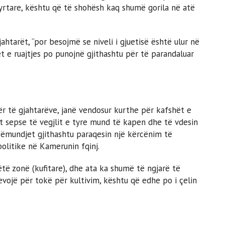
yrtare, kështu që të shohësh kaq shumë gorila në atë
tarët, “por besojmë se niveli i gjuetisë është ulur në
et e ruajtjes po punojnë gjithashtu për të parandaluar
ër të gjahtarëve, janë vendosur kurthe për kafshët e
at sepse të vegjlit e tyre mund të kapen dhe të vdesin
 sëmundjet gjithashtu paraqesin një kërcënim të
olitike në Kamerunin fqinj.
të zonë (kufitare), dhe ata ka shumë të ngjarë të
 nevojë për tokë për kultivim, kështu që edhe po i çelin