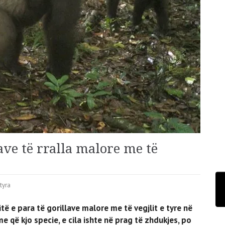
lave të rralla malore me të
tyra
të e para të gorillave malore me të vegjlit e tyre në
 që kjo specie, e cila ishte në prag të zhdukjes, po