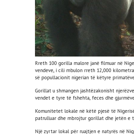
Rreth 100 gorilla malore janë filmuar në Nige
vendeve, i cili mbulon rreth 12,000 kilometra
së popullacionit nigerian të këtyre primatëve
Gorillat u shmangen jashtëzakonisht njerëzv
vendet e tyre të fshehta, feces dhe gjurmëve
Komunitetet lokale në këtë pjesë të Nigerisë
patrulluar dhe mbrojtur gorillat dhe jetën e t
Një zyrtar lokal për ruajtjen e natyrës në Nig