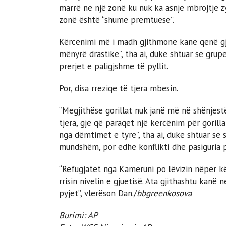
marrë në një zonë ku nuk ka asnjë mbrojtje z
zonë është “shumë premtuese”.
Kërcënimi më i madh gjithmonë kanë qenë gjah
mënyrë drastike”, tha ai, duke shtuar se grup
prerjet e paligjshme të pyllit.
Por, disa rreziqe të tjera mbesin.
“Megjithëse gorillat nuk janë më në shënjest
tjera, gjë që paraqet një kërcënim për gorill
nga dëmtimet e tyre”, tha ai, duke shtuar se
mundshëm, por edhe konflikti dhe pasiguria p
“Refugjatët nga Kameruni po lëvizin nëpër kë
rrisin nivelin e gjuetisë. Ata gjithashtu kanë
pyjet”, vlerëson Dan./
bbgreenkosova
Burimi: AP