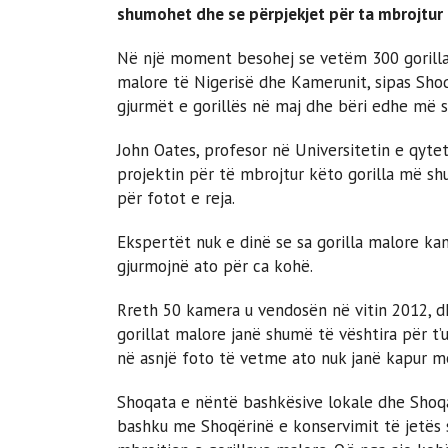
shumohet dhe se përpjekjet për ta mbrojtur 
Në një moment besohej se vetëm 300 gorilla 
malore të Nigerisë dhe Kamerunit, sipas Shoqa
gjurmët e gorillës në maj dhe bëri edhe më s
John Oates, profesor në Universitetin e qytet
projektin për të mbrojtur këto gorilla më s
për fotot e reja.
Ekspertët nuk e dinë se sa gorilla malore ka
gjurmojnë ato për ca kohë.
Rreth 50 kamera u vendosën në vitin 2012, 
gorillat malore janë shumë të vështira për t
në asnjë foto të vetme ato nuk janë kapur 
Shoqata e nëntë bashkësive lokale dhe Shoq
bashku me Shoqërinë e konservimit të jetës 