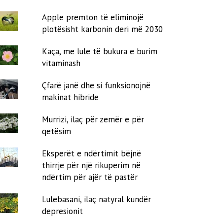
Apple premton të eliminojë
plotësisht karbonin deri më 2030
Kaça, me lule të bukura e burim
vitaminash
Çfarë janë dhe si funksionojnë
makinat hibride
Murrizi, ilaç për zemër e për
qetësim
Eksperët e ndërtimit bëjnë
thirrje për një rikuperim në
ndërtim për ajër të pastër
Lulebasani, ilaç natyral kundër
depresionit