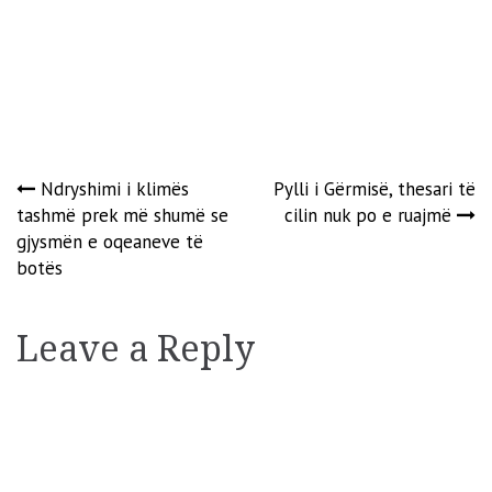
Post
Ndryshimi i klimës
Pylli i Gërmisë, thesari të
tashmë prek më shumë se
cilin nuk po e ruajmë
navigation
gjysmën e oqeaneve të
botës
Leave a Reply