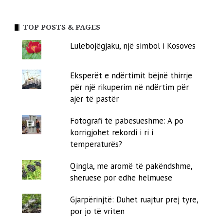
TOP POSTS & PAGES
Lulebojëgjaku, një simbol i Kosovës
Eksperët e ndërtimit bëjnë thirrje
për një rikuperim në ndërtim për
ajër të pastër
Fotografi të pabesueshme: A po
korrigjohet rekordi i ri i
temperaturës?
Qingla, me aromë të pakëndshme,
shëruese por edhe helmuese
Gjarpërinjtë: Duhet ruajtur prej tyre,
por jo të vriten