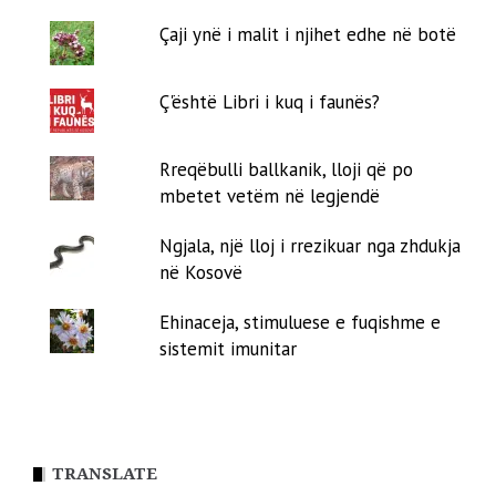
Çaji ynë i malit i njihet edhe në botë
Ç'është Libri i kuq i faunës?
Rreqëbulli ballkanik, lloji që po
mbetet vetëm në legjendë
Ngjala, një lloj i rrezikuar nga zhdukja
në Kosovë
Ehinaceja, stimuluese e fuqishme e
sistemit imunitar
TRANSLATE