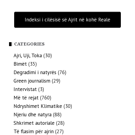
Indeksi i cilësisë së Ajrit në kohë Reale
CATEGORIES
Ajri, Uji, Toka
(30)
Bimët
(35)
Degradimi i natyrës
(76)
Green journalism
(29)
Intervistat
(3)
Më të rejat
(760)
Ndryshimet Klimatike
(30)
Njeriu dhe natyra
(88)
Shkrimet autoriale
(28)
Të flasim për ajrin
(27)