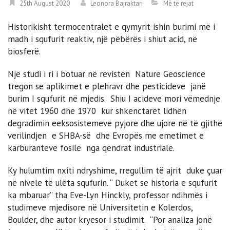
25th August 2020
Leonora Bajraktari
Më të rejat
Historikisht termocentralet e qymyrit ishin burimi më i
madh i squfurit reaktiv, një pëbërës i shiut acid, në
biosferë.
Një studi i ri i botuar në revistën Nature Geoscience
tregon se aplikimet e plehravr dhe pesticideve janë
burim I squfurit në mjedis. Shiu I acideve mori vëmednje
në vitet 1960 dhe 1970 kur shkenctarët lidhën
degradimin eeksosistemeve pyjore dhe ujore në të gjithë
verilindjen e SHBA-së dhe Evropës me emetimet e
karburanteve fosile nga qendrat industriale.
Ky hulumtim nxiti ndryshime, rregullim të ajrit duke çuar
në nivele të ulëta squfurin. “ Duket se historia e squfurit
ka mbaruar” tha Eve-Lyn Hinckly, professor ndihmës i
studimeve mjedisore në Universitetin e Kolerdos,
Boulder, dhe autor kryesor i studimit. “Por analiza jonë