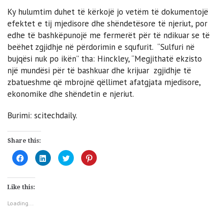
Ky hulumtim duhet të kërkojë jo vetëm të dokumentojë
efektet e tij mjedisore dhe shëndetësore të njeriut, por
edhe të bashkëpunojë me fermerët për të ndikuar se të
beëhet zgjidhje në përdorimin e squfurit. “Sulfuri në
bujqësi nuk po ikën” tha: Hinckley, “Megjithatë ekzisto
një mundësi për të bashkuar dhe krijuar zgjidhje të
zbatueshme që mbrojnë qëllimet afatgjata mjedisore,
ekonomike dhe shëndetin e njeriut.
Burimi: scitechdaily.
Share this:
Click
Click
Click
Click
to
to
to
to
share
share
share
share
on
on
on
on
Facebook
LinkedIn
Twitter
Pinterest
(Opens
(Opens
(Opens
(Opens
Like this:
in
in
in
in
new
new
new
new
window)
window)
window)
window)
Loading...