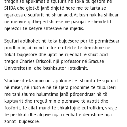
tregon se aplikimet e squfurit në toka bujqësore në
SHBA dhe gjetkë janë dhjetë here më të larta se
ngarkesa e squfurit në shiun acid. Askush nuk ka shikuar
në mënyrë gjithëpërfshirëse në pasojat e shëndetit
njerëzor të këtyre shtesave në mjedis.
Squfuri aplikohet në toka bujqësore për të përmirësuar
prodhimin, ai mund të ketë efekte të dëmshme në
tokat bujqësore dhe ujrat në rrjedhat e shiut acid”
tregon Charles Driscoll një professor në Sracuse
Universitetin dhe bashkautor i studimit.
Studiuesit ekzaminuan aplikimet e shumta të squfurit
në miser, në rrush e në të tjera prodhime të tilla. Deri
më tani shumë hulumtime janë përqëndruar në të
kuptuarit dhe rregullimin e plehrave të azotit dhe
fosforit, të cilat mund të shkaktojnë eutrofikim, vrasje
të peshkut dhe algave nga rrjedhat e dëmshme nga
zonat bujqësore.