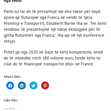
nga vendi
Parisi zyrtar do të prezantojë një eko-taksë për linjat
ajrore që fluturojnë nga Franca në vende të tjera.
Misnitrja e Transportit, Elisabeth Borne tha se: “Ne kemi
vendosur të prezantojmë një taksë ekologjike për të
gjitha fluturimet nga Franca,” tha ajo në një konferencë
shtypi.
Pritet që nga 2020 në bazë të këtij kompensimi, vendi
do të mbledhë rreth 180 milionë euro, fonde këto të
cilat do të financojnë transportin ditor në Francë.
Share this:
Click
Click
Click
Click
to
to
to
to
share
share
share
share
on
on
on
on
Facebook
LinkedIn
Twitter
Pinterest
(Opens
(Opens
(Opens
(Opens
Like this:
in
in
in
in
new
new
new
new
window)
window)
window)
window)
Loading...