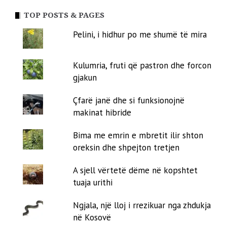
TOP POSTS & PAGES
Pelini, i hidhur po me shumë të mira
Kulumria, fruti që pastron dhe forcon
gjakun
Çfarë janë dhe si funksionojnë
makinat hibride
Bima me emrin e mbretit ilir shton
oreksin dhe shpejton tretjen
A sjell vërtetë dëme në kopshtet
tuaja urithi
Ngjala, një lloj i rrezikuar nga zhdukja
në Kosovë