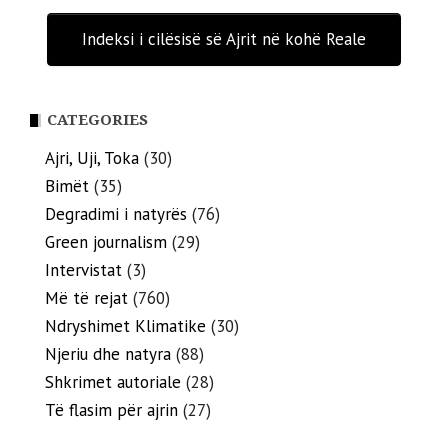
Indeksi i cilësisë së Ajrit në kohë Reale
CATEGORIES
Ajri, Uji, Toka
(30)
Bimët
(35)
Degradimi i natyrës
(76)
Green journalism
(29)
Intervistat
(3)
Më të rejat
(760)
Ndryshimet Klimatike
(30)
Njeriu dhe natyra
(88)
Shkrimet autoriale
(28)
Të flasim për ajrin
(27)