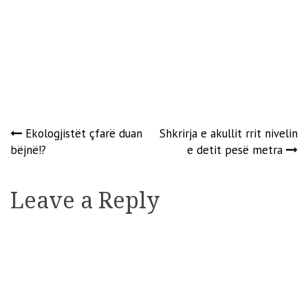
Post
Ekologjistët çfarë duan
Shkrirja e akullit rrit nivelin
bëjnë!?
e detit pesë metra
navigation
Leave a Reply