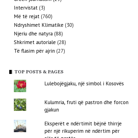
Intervistat
(3)
Më të rejat
(760)
Ndryshimet Klimatike
(30)
Njeriu dhe natyra
(88)
Shkrimet autoriale
(28)
Të flasim për ajrin
(27)
TOP POSTS & PAGES
Lulebojëgjaku, një simbol i Kosovës
Kulumria, fruti që pastron dhe forcon
gjakun
Eksperët e ndërtimit bëjnë thirrje
për një rikuperim në ndërtim për