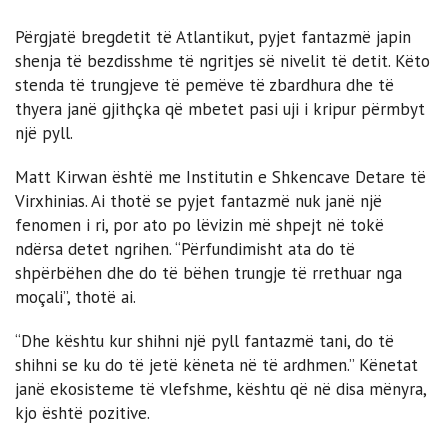
Përgjatë bregdetit të Atlantikut, pyjet fantazmë japin
shenja të bezdisshme të ngritjes së nivelit të detit. Këto
stenda të trungjeve të pemëve të zbardhura dhe të
thyera janë gjithçka që mbetet pasi uji i kripur përmbyt
një pyll.
Matt Kirwan është me Institutin e Shkencave Detare të
Virxhinias. Ai thotë se pyjet fantazmë nuk janë një
fenomen i ri, por ato po lëvizin më shpejt në tokë
ndërsa detet ngrihen. “Përfundimisht ata do të
shpërbëhen dhe do të bëhen trungje të rrethuar nga
moçali”, thotë ai.
“Dhe kështu kur shihni një pyll fantazmë tani, do të
shihni se ku do të jetë këneta në të ardhmen.” Kënetat
janë ekosisteme të vlefshme, kështu që në disa mënyra,
kjo është pozitive.