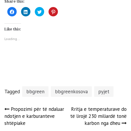
Share this:
Click
Click
Click
Click
to
to
to
to
share
share
share
share
on
on
on
on
Facebook
LinkedIn
Twitter
Pinterest
(Opens
(Opens
(Opens
(Opens
Like this:
in
in
in
in
new
new
new
new
window)
window)
window)
window)
Loading...
Tagged
bbgreen
bbgreenkosova
pyjet
Post
Propozimi për të ndaluar
Rritja e temperaturave do
ndotjen e karburanteve
të lirojë 230 miliardë tonë
navigation
shtëpiake
karbon nga dheu