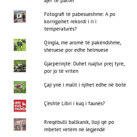
ajër të pastër
Fotografi të pabesueshme: A po
korrigjohet rekordi i ri i
temperaturës?
Qingla, me aromë të pakëndshme,
shëruese por edhe helmuese
Gjarpërinjtë: Duhet ruajtur prej tyre,
por jo të vriten
Çaji ynë i malit i njihet edhe në botë
Ç'është Libri i kuq i faunës?
Rreqëbulli ballkanik, lloji që po
mbetet vetëm në legjendë