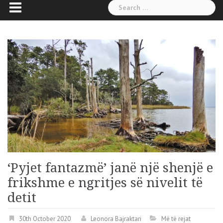
Search
for:
‘Pyjet fantazmë’ janë një shenjë e
frikshme e ngritjes së nivelit të
detit
30th October 2020
Leonora Bajraktari
Më të rejat