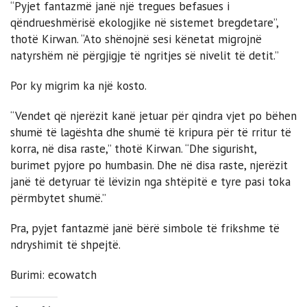
“Pyjet fantazmë janë një tregues befasues i
qëndrueshmërisë ekologjike në sistemet bregdetare”,
thotë Kirwan. “Ato shënojnë sesi kënetat migrojnë
natyrshëm në përgjigje të ngritjes së nivelit të detit.”
Por ky migrim ka një kosto.
“Vendet që njerëzit kanë jetuar për qindra vjet po bëhen
shumë të lagështa dhe shumë të kripura për të rritur të
korra, në disa raste,” thotë Kirwan. “Dhe sigurisht,
burimet pyjore po humbasin. Dhe në disa raste, njerëzit
janë të detyruar të lëvizin nga shtëpitë e tyre pasi toka
përmbytet shumë.”
Pra, pyjet fantazmë janë bërë simbole të frikshme të
ndryshimit të shpejtë.
Burimi: ecowatch