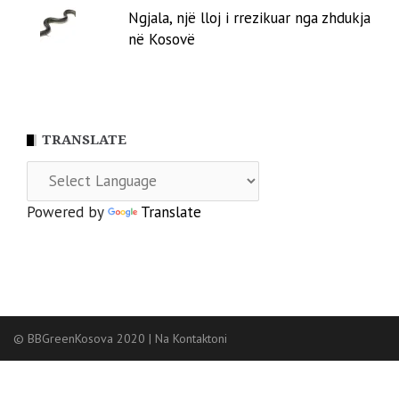
Ngjala, një lloj i rrezikuar nga zhdukja
në Kosovë
TRANSLATE
Powered by
Translate
© BBGreenKosova 2020
|
Na Kontaktoni