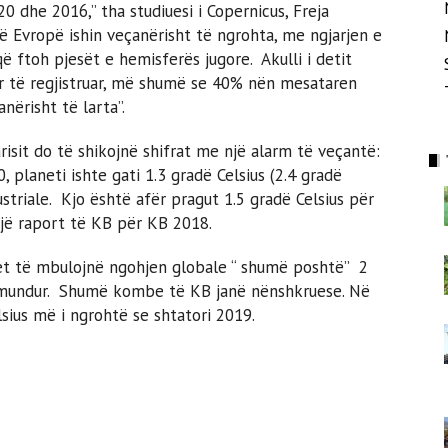
0 dhe 2016,” tha studiuesi i Copernicus, Freja
 Evropë ishin veçanërisht të ngrohta, me ngjarjen e
ë ftoh pjesët e hemisferës jugore. Akulli i detit
r të regjistruar, më shumë se 40% nën mesataren
nërisht të larta”.
isit do të shikojnë shifrat me një alarm të veçantë:
 planeti ishte gati 1.3 gradë Celsius (2.4 gradë
striale. Kjo është afër pragut 1.5 gradë Celsius për
një raport të KB për KB 2018.
et të mbulojnë ngohjen globale “ shumë poshtë” 2
e mundur. Shumë kombe të KB janë nënshkruese. Në
lsius më i ngrohtë se shtatori 2019.