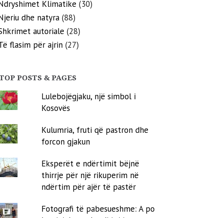
Ndryshimet Klimatike
(30)
Njeriu dhe natyra
(88)
Shkrimet autoriale
(28)
Të flasim për ajrin
(27)
TOP POSTS & PAGES
Lulebojëgjaku, një simbol i
Kosovës
Kulumria, fruti që pastron dhe
forcon gjakun
Eksperët e ndërtimit bëjnë
thirrje për një rikuperim në
ndërtim për ajër të pastër
Fotografi të pabesueshme: A po