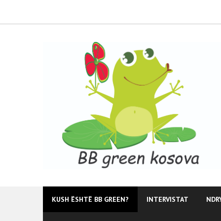
Skip
to
content
KUSH ËSHTË BB GREEN?
INTERVISTAT
NDR