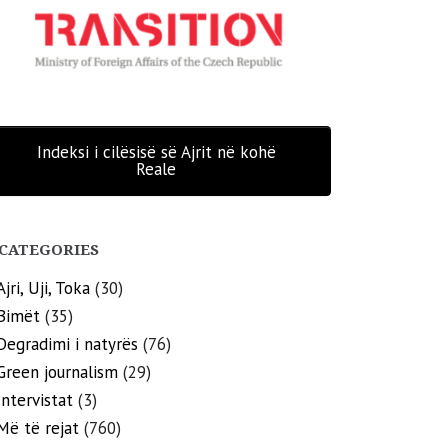
Indeksi i cilësisë së Ajrit në kohë
Reale
CATEGORIES
Ajri, Uji, Toka
(30)
Bimët
(35)
Degradimi i natyrës
(76)
Green journalism
(29)
Intervistat
(3)
Më të rejat
(760)