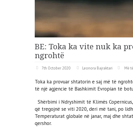
BE: Toka ka vite nuk ka pr
ngrohtë
7th October 2020
Leonora Bajraktari
Më të
Toka ka provuar shtatorin e saj më të ngrohtë
të një agjencie të Bashkimit Evropian të bot
Shërbimi i Ndryshimit të Klimës Copernicus, i
që tregojnë se viti 2020, deri më tani, po li
Temperaturat globale në janar, maj dhe shtat
qershor.