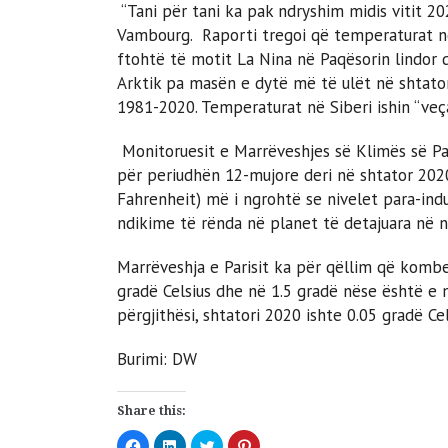
“Tani për tani ka pak ndryshim midis vitit 202
Vambourg. Raporti tregoi që temperaturat në
ftohtë të motit La Nina në Paqësorin lindor q
Arktik pa masën e dytë më të ulët në shtato
1981-2020. Temperaturat në Siberi ishin “veça
Monitoruesit e Marrëveshjes së Klimës së Par
për periudhën 12-mujore deri në shtator 2020,
Fahrenheit) më i ngrohtë se nivelet para-indu
ndikime të rënda në planet të detajuara në 
Marrëveshja e Parisit ka për qëllim që komb
gradë Celsius dhe në 1.5 gradë nëse është 
përgjithësi, shtatori 2020 ishte 0.05 gradë Ce
Burimi: DW
Share this:
Click
Click
Click
Click