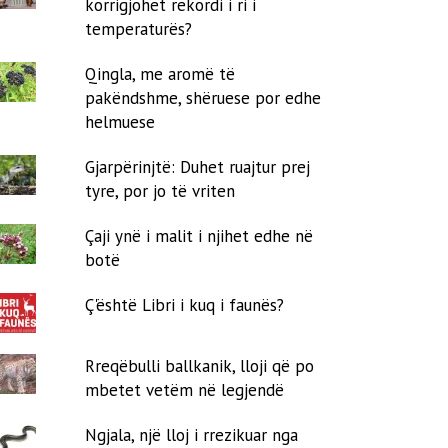
korrigjohet rekordi i ri i
temperaturës?
Qingla, me aromë të
pakëndshme, shëruese por edhe
helmuese
Gjarpërinjtë: Duhet ruajtur prej
tyre, por jo të vriten
Çaji ynë i malit i njihet edhe në
botë
Ç'është Libri i kuq i faunës?
Rreqëbulli ballkanik, lloji që po
mbetet vetëm në legjendë
Ngjala, një lloj i rrezikuar nga