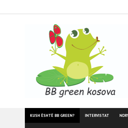
Skip
to
content
KUSH ËSHTË BB GREEN?
INTERVISTAT
NDR