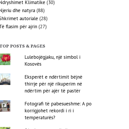
Ndryshimet Klimatike
(30)
Njeriu dhe natyra
(88)
Shkrimet autoriale
(28)
Të flasim për ajrin
(27)
TOP POSTS & PAGES
Lulebojëgjaku, një simbol i
Kosovës
Eksperët e ndërtimit bëjnë
thirrje për një rikuperim në
ndërtim për ajër të pastër
Fotografi të pabesueshme: A po
korrigjohet rekordi i ri i
temperaturës?