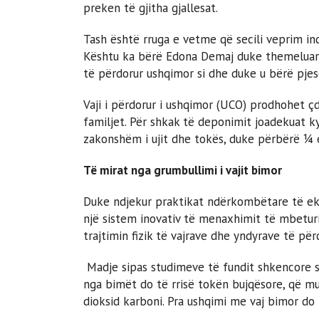
preken të gjitha gjallesat.
Tash është rruga e vetme që secili veprim in
Kështu ka bërë Edona Demaj duke themeluar
të përdorur ushqimor si dhe duke u bërë pjes
Vaji i përdorur i ushqimor (UCO) prodhohet ç
familjet. Për shkak të deponimit joadekuat ky
zakonshëm i ujit dhe tokës, duke përbërë ¼ e
Të mirat nga grumbullimi i vajit bimor
Duke ndjekur praktikat ndërkombëtare të eko
një sistem inovativ të menaxhimit të mbeturi
trajtimin fizik të vajrave dhe yndyrave të pë
Madje sipas studimeve të fundit shkencore s
nga bimët do të rrisë tokën bujqësore, që mu
dioksid karboni. Pra ushqimi me vaj bimor do t