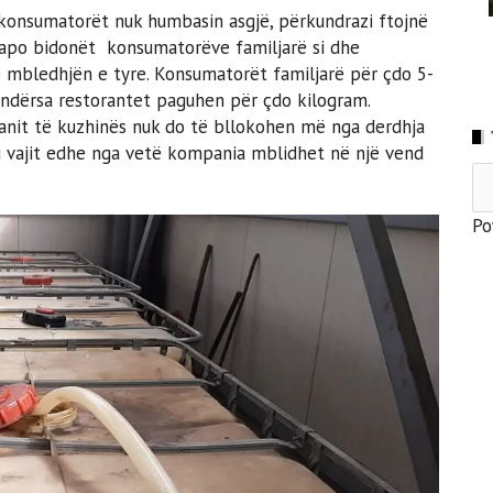
 konsumatorët nuk humbasin asgjë, përkundrazi ftojnë
 apo bidonët konsumatorëve familjarë si dhe
 mbledhjën e tyre. Konsumatorët familjarë për çdo 5-
aj, ndërsa restorantet paguhen për çdo kilogram.
manit të kuzhinës nuk do të bllokohen më nga derdhja
i i vajit edhe nga vetë kompania mblidhet në një vend
Po