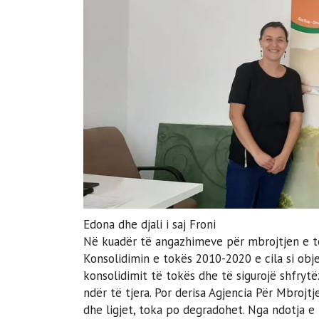
Edona dhe djali i saj Froni
Në kuadër të angazhimeve për mbrojtjen e to
Konsolidimin e tokës 2010-2020 e cila si obj
konsolidimit të tokës dhe të sigurojë shfrytë
ndër të tjera. Por derisa Agjencia Për Mbrojt
dhe ligjet, toka po degradohet. Nga ndotja e