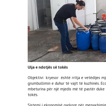
Ulja e ndotjës së tokës
Objektivi kryesor është rritja e vetëdijes m
grumbullimin e duhur të vajit të kuzhinës. E
mbeturina për një mjedis më të pastër duke r
tokës.
Sistemi i ekonomisë qarkore për menaxhimin e