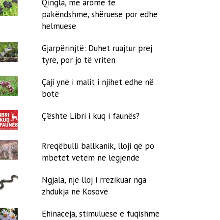
Qingla, me aromë të
pakëndshme, shëruese por edhe
helmuese
Gjarpërinjtë: Duhet ruajtur prej
tyre, por jo të vriten
Çaji ynë i malit i njihet edhe në
botë
Ç'është Libri i kuq i faunës?
Rreqëbulli ballkanik, lloji që po
mbetet vetëm në legjendë
Ngjala, një lloj i rrezikuar nga
zhdukja në Kosovë
Ehinaceja, stimuluese e fuqishme