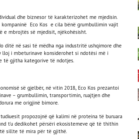
dividual dhe biznesor të karakterizohet me mjedisin.
 kompaninë Eco Kos e cila bënë grumbullimin vajit
ë e mbrojtës së mjedisit, njëkohësisht.
do ditë në sasi të mëdha nga industritë ushqimore dhe
 lloj i mbeturinave konsiderohet si ndotësi më i
 të gjitha kategorive të ndotjes.
nomisë së gjelbër, në vitin 2018, Eco Kos prezantoi
nave – grumbullimin, transportimin, ruajtjen dhe
rdorura me origjinë bimore.
tudiuesit propozojnë që kalimi në proteina të buruara
nd t’u dedikohet përsëri ekosistemeve që të thithin
ë sillte të mira për të gjithë.