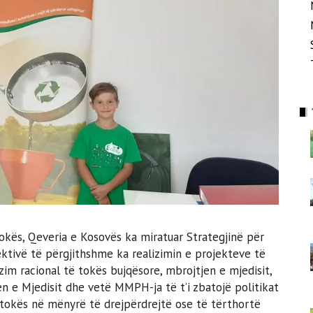
kës, Qeveria e Kosovës ka miratuar Strategjinë për
ektivë të përgjithshme ka realizimin e projekteve të
zim racional të tokës bujqësore, mbrojtjen e mjedisit,
jen e Mjedisit dhe vetë MMPH-ja të t’i zbatojë politikat
 tokës në mënyrë të drejpërdrejtë ose të tërthortë