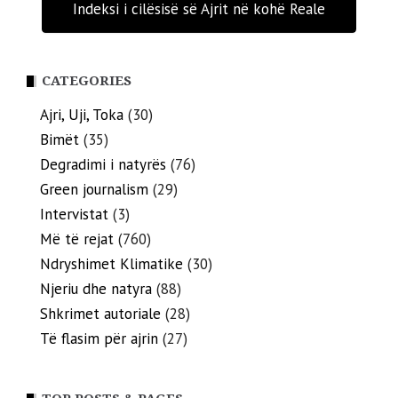
Indeksi i cilësisë së Ajrit në kohë Reale
CATEGORIES
Ajri, Uji, Toka
(30)
Bimët
(35)
Degradimi i natyrës
(76)
Green journalism
(29)
Intervistat
(3)
Më të rejat
(760)
Ndryshimet Klimatike
(30)
Njeriu dhe natyra
(88)
Shkrimet autoriale
(28)
Të flasim për ajrin
(27)