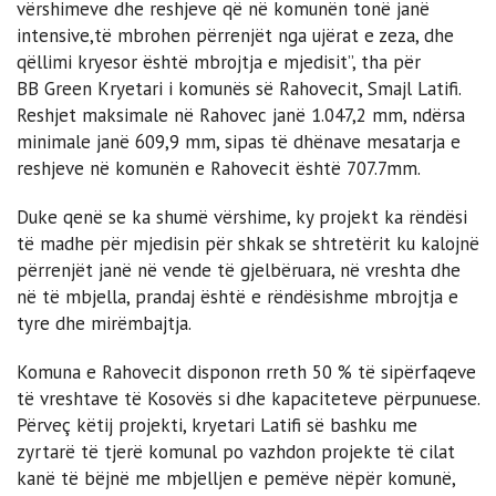
vërshimeve dhe reshjeve që në komunën tonë janë
intensive,të mbrohen përrenjët nga ujërat e zeza, dhe
qëllimi kryesor është mbrojtja e mjedisit”, tha për
BB Green Kryetari i komunës së Rahovecit, Smajl Latifi.
Reshjet maksimale në Rahovec janë 1.047,2 mm, ndërsa
minimale janë 609,9 mm, sipas të dhënave mesatarja e
reshjeve në komunën e Rahovecit është 707.7mm.
Duke qenë se ka shumë vërshime, ky projekt ka rëndësi
të madhe për mjedisin për shkak se shtretërit ku kalojnë
përrenjët janë në vende të gjelbëruara, në vreshta dhe
në të mbjella, prandaj është e rëndësishme mbrojtja e
tyre dhe mirëmbajtja.
Komuna e Rahovecit disponon rreth 50 % të sipërfaqeve
të vreshtave të Kosovës si dhe kapaciteteve përpunuese.
Përveç këtij projekti, kryetari Latifi së bashku me
zyrtarë të tjerë komunal po vazhdon projekte të cilat
kanë të bëjnë me mbjelljen e pemëve nëpër komunë,