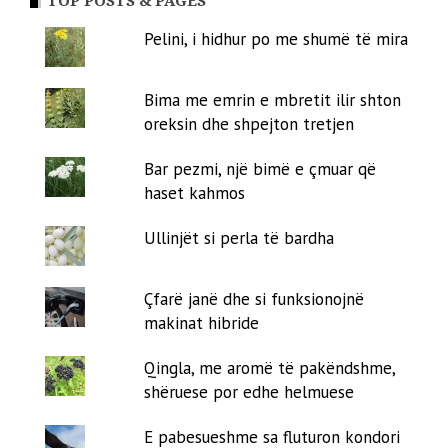
TOP POSTS & PAGES
Pelini, i hidhur po me shumë të mira
Bima me emrin e mbretit ilir shton
oreksin dhe shpejton tretjen
Bar pezmi, një bimë e çmuar që
haset kahmos
Ullinjët si perla të bardha
Çfarë janë dhe si funksionojnë
makinat hibride
Qingla, me aromë të pakëndshme,
shëruese por edhe helmuese
E pabesueshme sa fluturon kondori