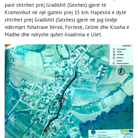
parë shtrihet prej Gradishit (Gexhes) gjerë të
Kramovikut në një gjatësi prej 15 km. Hapësira e dytë
shtrihet prej Gradishit (Gexhes) gjerë në jug-lindje
ndërmjet fshatrave Xërxë, Fortesë, Celinë dhe Krusha e
Madhe dhe ndryshe quhet Anadrinia e Ulët.