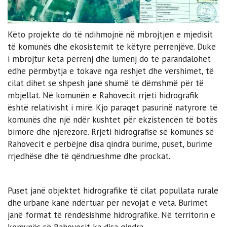
Këto projekte do të ndihmojnë në mbrojtjen e mjedisit
të komunës dhe ekosistemit të këtyre përrenjëve. Duke
i mbrojtur këta përrenj dhe lumenj do të parandalohet
edhe përmbytja e tokave nga reshjet dhe vërshimet, të
cilat dihet se shpesh janë shumë të dëmshmë për të
mbjellat. Në komunën e Rahovecit rrjeti hidrografik
është relativisht i mirë. Kjo paraqet pasurinë natyrore të
komunës dhe një ndër kushtet për ekzistencën të botës
bimore dhe njerëzore. Rrjeti hidrografisë së komunës së
Rahovecit e përbëjnë disa qindra burime, puset, burime
rrjedhëse dhe të qëndrueshme dhe prockat.
Puset janë objektet hidrografike të cilat popullata rurale
dhe urbane kanë ndërtuar për nevojat e veta. Burimet
janë format të rëndësishme hidrografike. Në territorin e
komunës së Rahovecit ka disa qindra