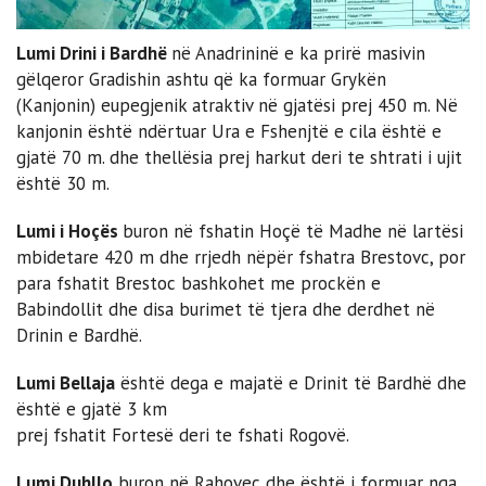
Lumi Drini i Bardhë
në Anadrininë e ka prirë masivin
gëlqeror Gradishin ashtu që ka formuar Grykën
(Kanjonin) eupegjenik atraktiv në gjatësi prej 450 m. Në
kanjonin është ndërtuar Ura e Fshenjtë e cila është e
gjatë 70 m. dhe thellësia prej harkut deri te shtrati i ujit
është 30 m.
Lumi i Hoçës
buron në fshatin Hoçë të Madhe në lartësi
mbidetare 420 m dhe rrjedh nëpër fshatra Brestovc, por
para fshatit Brestoc bashkohet me prockën e
Babindollit dhe disa burimet të tjera dhe derdhet në
Drinin e Bardhë.
Lumi Bellaja
është dega e majatë e Drinit të Bardhë dhe
është e gjatë 3 km
prej fshatit Fortesë deri te fshati Rogovë.
Lumi Duhllo
buron në Rahovec dhe është i formuar nga