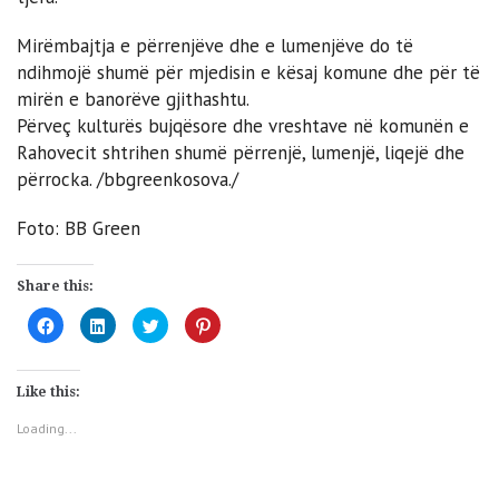
Mirëmbajtja e përrenjëve dhe e lumenjëve do të
ndihmojë shumë për mjedisin e kësaj komune dhe për të
mirën e banorëve gjithashtu.
Përveç kulturës bujqësore dhe vreshtave në komunën e
Rahovecit shtrihen shumë përrenjë, lumenjë, liqejë dhe
përrocka. /bbgreenkosova./
Foto: BB Green
Share this:
Click
Click
Click
Click
to
to
to
to
share
share
share
share
on
on
on
on
Facebook
LinkedIn
Twitter
Pinterest
(Opens
(Opens
(Opens
(Opens
Like this:
in
in
in
in
new
new
new
new
window)
window)
window)
window)
Loading...