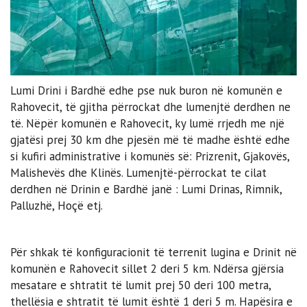
Lumi Drini i Bardhë edhe pse nuk buron në komunën e
Rahovecit, të gjitha përrockat dhe lumenjtë derdhen ne
të. Nëpër komunën e Rahovecit, ky lumë rrjedh me një
gjatësi prej 30 km dhe pjesën më të madhe është edhe
si kufiri administrative i komunës së: Prizrenit, Gjakovës,
Malishevës dhe Klinës. Lumenjtë-përrockat te cilat
derdhen në Drinin e Bardhë janë : Lumi Drinas, Rimnik,
Palluzhë, Hoçë etj.
Për shkak të konfiguracionit të terrenit lugina e Drinit në
komunën e Rahovecit sillet 2 deri 5 km. Ndërsa gjërsia
mesatare e shtratit të lumit prej 50 deri 100 metra,
thellësia e shtratit të lumit është 1 deri 5 m. Hapësira e