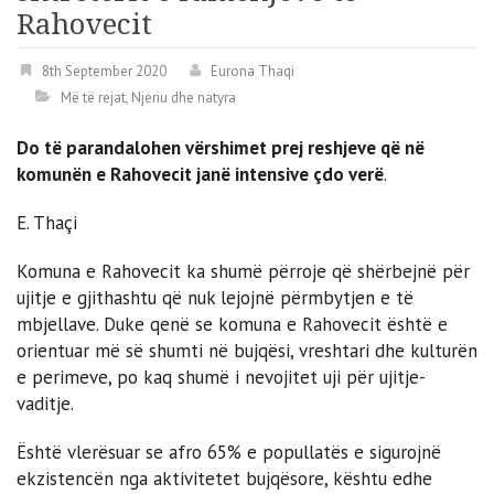
Rahovecit
8th September 2020
Eurona Thaqi
Më të rejat
,
Njeriu dhe natyra
Do të parandalohen vërshimet prej reshjeve që në
komunën e Rahovecit janë intensive çdo verë
.
E. Thaçi
Komuna e Rahovecit ka shumë përroje që shërbejnë për
ujitje e gjithashtu që nuk lejojnë përmbytjen e të
mbjellave. Duke qenë se komuna e Rahovecit është e
orientuar më së shumti në bujqësi, vreshtari dhe kulturën
e perimeve, po kaq shumë i nevojitet uji për ujitje-
vaditje.
Është vlerësuar se afro 65% e popullatës e sigurojnë
ekzistencën nga aktivitetet bujqësore, kështu edhe