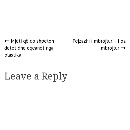
Post
Mjeti që do shpëton
Pejzazhi i mbrojtur – i pa
detet dhe oqeanet nga
mbrojtur
navigation
plastika
Leave a Reply