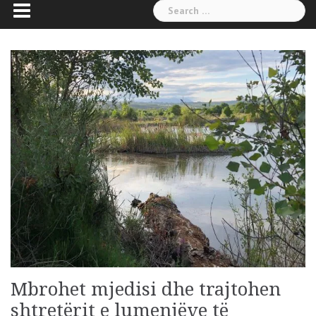
Search
for:
Mbrohet mjedisi dhe trajtohen
shtretërit e lumenjëve të