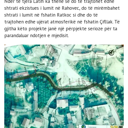
Ndër të tjera Latifi ka thënë se do të trajtohet edhe
shtrati ekzistues i lumit në Rahovec, do të mirëmbahet
shtrati i lumit në fshatin Ratkoc si dhe do të
trajtohen edhe ujërat atmosferikë në fshatin Çifllak. Të
gjitha këto projekte janë një përpjekte serioze për ta
parandaluar ndotjen e mjedisit.