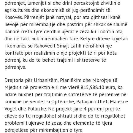
përrenjët, lumenjët si dhe drini përcaktojnë zhvillin e
agrikulturës dhe ekonomisë së jug-perëndimit të
Kosovës. Përrenjët janë natyral, por ata gjithsesi kanë
nevojë për mirëmbajtje dhe pastrim për shkak se shumë
banorë rreth tyre derdhin ujërat e zeza ku i ndotin ata,
dhe në fakt nuk mirëmbahen fare. Këtyre ditëve kryetari
i komunës së Rahovecit Smajl Latifi nënshkroi një
kontratë për realizimin e një projekti të ri për këta
përrenj, ku do të bëhet trajtimi i shtretërve të
përrenjve.
Drejtoria për Urbanizëm, Planifikim dhe Mbrojtje të
Mjedisit në projektin e ri me vlerë 815,988.10 euro, ka
ndarë buxhet për trajtimin e shtretërve të përrenjve në
komunë në vendet si Opterushë, Pataqan i Ulët, Malësi e
Vogël dhe Polluzhë. Në projekt janë 4 përrenj prej të
cilëve do t’u rregullohet shtrati si dhe do të rregullohet
problemi i ujërave të zeza, dhe elemente të tjera
përcjellëse për mirëmbajtjen e tyre.