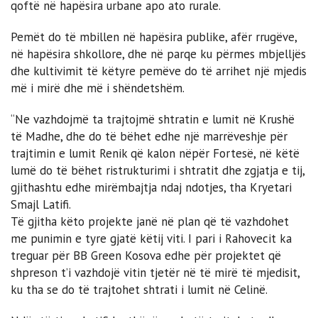
qoftë në hapësira urbane apo ato rurale.
Pemët do të mbillen në hapësira publike, afër rrugëve,
në hapësira shkollore, dhe në parqe ku përmes mbjelljës
dhe kultivimit të këtyre pemëve do të arrihet një mjedis
më i mirë dhe më i shëndetshëm.
“Ne vazhdojmë ta trajtojmë shtratin e lumit në Krushë
të Madhe, dhe do të bëhet edhe një marrëveshje për
trajtimin e lumit Renik që kalon nëpër Fortesë, në këtë
lumë do të bëhet ristrukturimi i shtratit dhe zgjatja e tij,
gjithashtu edhe mirëmbajtja ndaj ndotjes, tha Kryetari
Smajl Latifi.
Të gjitha këto projekte janë në plan që të vazhdohet
me punimin e tyre gjatë këtij viti. I pari i Rahovecit ka
treguar për BB Green Kosova edhe për projektet që
shpreson t’i vazhdojë vitin tjetër në të mirë të mjedisit,
ku tha se do të trajtohet shtrati i lumit në Celinë.