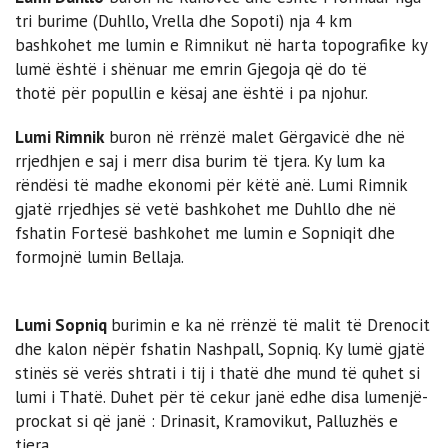
tri burime (Duhllo, Vrella dhe Sopoti) nja 4 km
bashkohet me lumin e Rimnikut në harta topografike ky
lumë është i shënuar me emrin Gjegoja që do të
thotë për popullin e kësaj ane është i pa njohur.
Lumi Rimnik
buron në rrënzë malet Gërgavicë dhe në
rrjedhjen e saj i merr disa burim të tjera. Ky lum ka
rëndësi të madhe ekonomi për këtë anë. Lumi Rimnik
gjatë rrjedhjes së vetë bashkohet me Duhllo dhe në
fshatin Fortesë bashkohet me lumin e Sopniqit dhe
formojnë lumin Bellaja.
Lumi Sopniq
burimin e ka në rrënzë të malit të Drenocit
dhe kalon nëpër fshatin Nashpall, Sopniq. Ky lumë gjatë
stinës së verës shtrati i tij i thatë dhe mund të quhet si
lumi i Thatë. Duhet për të cekur janë edhe disa lumenjë-
prockat si që janë : Drinasit, Kramovikut, Palluzhës e
tjera.