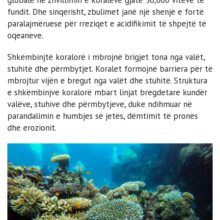
fundit. Dhe sinqerisht, zbulimet janë një shenjë e fortë
paralajmëruese për rreziqet e acidifikimit të shpejtë të
oqeaneve.
Shkëmbinjtë koralorë i mbrojnë brigjet tona nga valët,
stuhitë dhe përmbytjet. Koralet formojnë barriera për të
mbrojtur vijën e bregut nga valët dhe stuhitë. Struktura
e shkëmbinjve koralorë mbart linjat bregdetare kundër
valëve, stuhive dhe përmbytjeve, duke ndihmuar në
parandalimin e humbjes së jetës, dëmtimit të pronës
dhe erozionit.