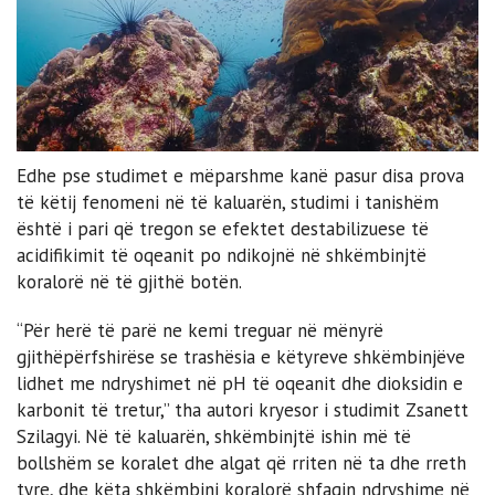
Edhe pse studimet e mëparshme kanë pasur disa prova
të këtij fenomeni në të kaluarën, studimi i tanishëm
është i pari që tregon se efektet destabilizuese të
acidifikimit të oqeanit po ndikojnë në shkëmbinjtë
koralorë në të gjithë botën.
“Për herë të parë ne kemi treguar në mënyrë
gjithëpërfshirëse se trashësia e këtyreve shkëmbinjëve
lidhet me ndryshimet në pH të oqeanit dhe dioksidin e
karbonit të tretur,” tha autori kryesor i studimit Zsanett
Szilagyi. Në të kaluarën, shkëmbinjtë ishin më të
bollshëm se koralet dhe algat që rriten në ta dhe rreth
tyre, dhe këta shkëmbinj koralorë shfaqin ndryshime në