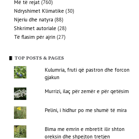
Më të rejat
(760)
Ndryshimet Klimatike
(30)
Njeriu dhe natyra
(88)
Shkrimet autoriale
(28)
Të flasim për ajrin
(27)
TOP POSTS & PAGES
Kulumria, fruti që pastron dhe forcon
gjakun
Murrizi, ilaç për zemër e për qetësim
Pelini, i hidhur po me shumë të mira
Bima me emrin e mbretit ilir shton
oreksin dhe shpejton tretjen