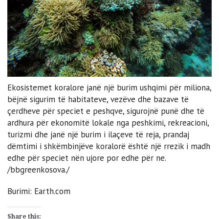
Ekosistemet koralore janë një burim ushqimi për miliona,
bëjnë sigurim të habitateve, vezëve dhe bazave të
çerdheve për speciet e peshqve, sigurojnë punë dhe të
ardhura për ekonomitë lokale nga peshkimi, rekreacioni,
turizmi dhe janë një burim i ilaçeve të reja, prandaj
dëmtimi i shkëmbinjëve koralorë është një rrezik i madh
edhe për speciet nën ujore por edhe për ne.
/bbgreenkosova./
Burimi: Earth.com
Share this: