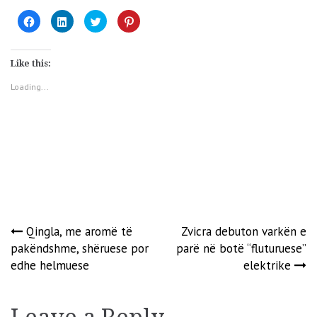
Click
Click
Click
Click
to
to
to
to
share
share
share
share
on
on
on
on
Facebook
LinkedIn
Twitter
Pinterest
(Opens
(Opens
(Opens
(Opens
Like this:
in
in
in
in
new
new
new
new
window)
window)
window)
window)
Loading...
Post
Qingla, me aromë të
Zvicra debuton varkën e
pakëndshme, shëruese por
parë në botë “fluturuese”
navigation
edhe helmuese
elektrike