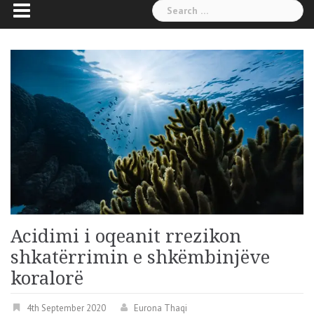
Search
for:
Acidimi i oqeanit rrezikon
shkatërrimin e shkëmbinjëve
koralorë
4th September 2020
Eurona Thaqi