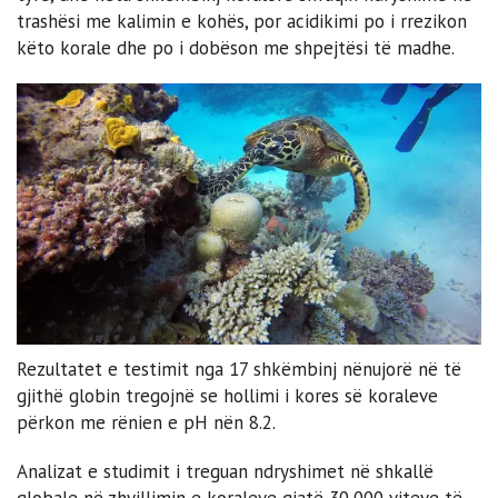
trashësi me kalimin e kohës, por acidikimi po i rrezikon
këto korale dhe po i dobëson me shpejtësi të madhe.
Rezultatet e testimit nga 17 shkëmbinj nënujorë në të
gjithë globin tregojnë se hollimi i kores së koraleve
përkon me rënien e pH nën 8.2.
Analizat e studimit i treguan ndryshimet në shkallë
globale në zhvillimin e koraleve gjatë 30,000 viteve të