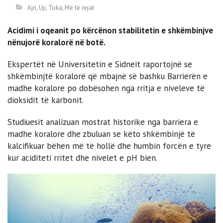
Ajri, Uji, Toka
,
Më të rejat
Acidimi i oqeanit po kërcënon stabilitetin e shkëmbinjve
nënujorë koralorë në botë.
Ekspertët në Universitetin e Sidneit raportojnë se
shkëmbinjtë koralorë që mbajnë së bashku Barrierën e
madhe koralore po dobësohen nga rritja e niveleve të
dioksidit të karbonit.
Studiuesit analizuan mostrat historike nga barriera e
madhe koralore dhe zbuluan se këto shkëmbinjë të
kalcifikuar bëhen më të hollë dhe humbin forcën e tyre
kur aciditeti rritet dhe nivelet e pH bien.