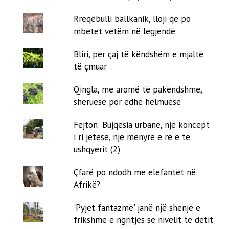
Rreqëbulli ballkanik, lloji që po
mbetet vetëm në legjendë
Bliri, për çaj të këndshëm e mjaltë
të çmuar
Qingla, me aromë të pakëndshme,
shëruese por edhe helmuese
Fejton: Bujqësia urbane, një koncept
i ri jetese, një mënyrë e re e të
ushqyerit (2)
Çfarë po ndodh me elefantët në
Afrikë?
'Pyjet fantazmë' janë një shenjë e
frikshme e ngritjes së nivelit të detit