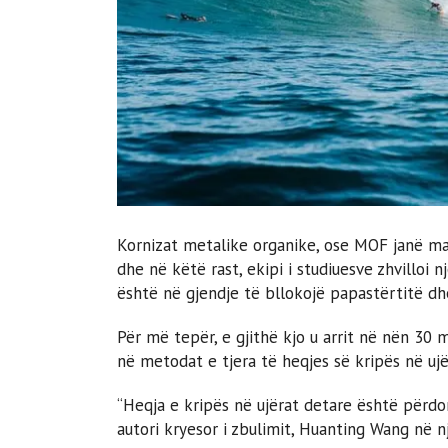
Kornizat metalike organike, ose MOF janë ma
dhe në këtë rast, ekipi i studiuesve zhvilloi n
është në gjendje të bllokojë papastërtitë dhe
Për më tepër, e gjithë kjo u arrit në nën 30
në metodat e tjera të heqjes së kripës në ujë
“Heqja e kripës në ujërat detare është përdor
autori kryesor i zbulimit, Huanting Wang në n