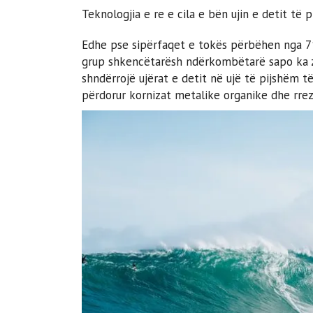
Teknologjia e re e cila e bën ujin e detit të 
Edhe pse sipërfaqet e tokës përbëhen nga 71%
grup shkencëtarësh ndërkombëtarë sapo ka zb
shndërrojë ujërat e detit në ujë të pijshëm 
përdorur kornizat metalike organike dhe rreze