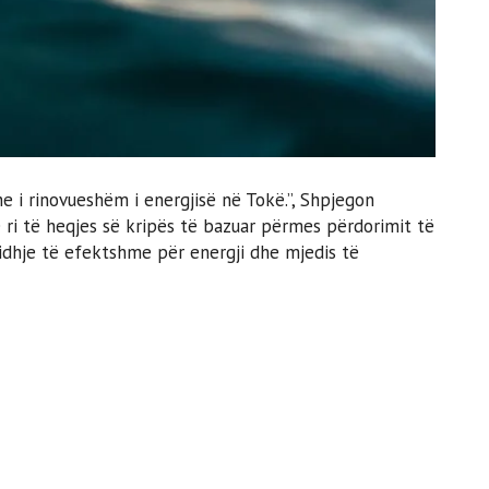
he i rinovueshëm i energjisë në Tokë.”, Shpjegon
të ri të heqjes së kripës të bazuar përmes përdorimit të
gjidhje të efektshme për energji dhe mjedis të