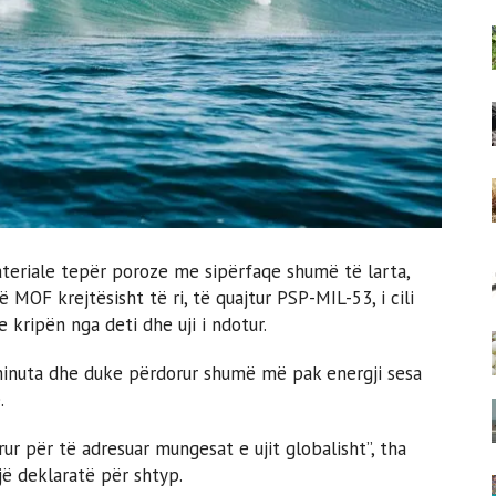
teriale tepër poroze me sipërfaqe shumë të larta,
jë MOF krejtësisht të ri, të quajtur PSP-MIL-53, i cili
 kripën nga deti dhe uji i ndotur.
 minuta dhe duke përdorur shumë më pak energji sesa
.
ur për të adresuar mungesat e ujit globalisht”, tha
jë deklaratë për shtyp.