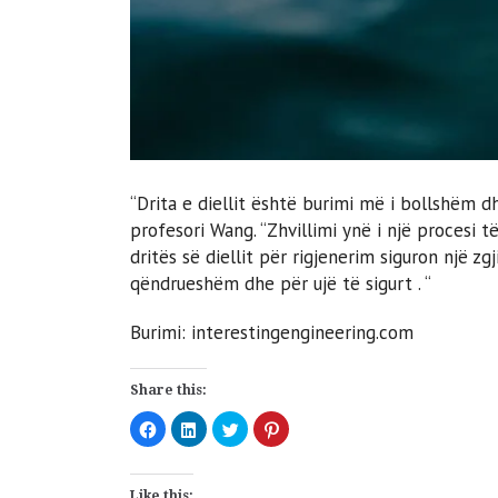
“Drita e diellit është burimi më i bollshëm d
profesori Wang. “Zhvillimi ynë i një procesi 
dritës së diellit për rigjenerim siguron një z
qëndrueshëm dhe për ujë të sigurt . “
Burimi: interestingengineering.com
Share this:
Click
Click
Click
Click
to
to
to
to
share
share
share
share
on
on
on
on
Facebook
LinkedIn
Twitter
Pinterest
(Opens
(Opens
(Opens
(Opens
Like this: