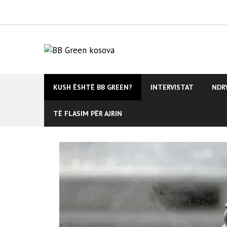
Skip
to
content
KUSH ËSHTË BB GREEN?
INTERVISTAT
NDR
TË FLASIM PËR AJRIN