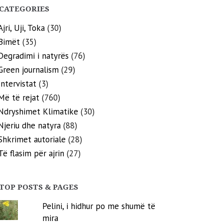
CATEGORIES
Ajri, Uji, Toka
(30)
Bimët
(35)
Degradimi i natyrës
(76)
Green journalism
(29)
Intervistat
(3)
Më të rejat
(760)
Ndryshimet Klimatike
(30)
Njeriu dhe natyra
(88)
Shkrimet autoriale
(28)
Të flasim për ajrin
(27)
TOP POSTS & PAGES
Pelini, i hidhur po me shumë të
mira