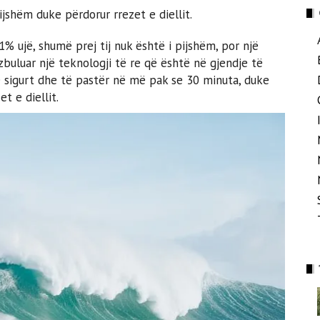
pijshëm duke përdorur rrezet e diellit.
 ujë, shumë prej tij nuk është i pijshëm, por një
uluar një teknologji të re që është në gjendje të
të sigurt dhe të pastër në më pak se 30 minuta, duke
t e diellit.