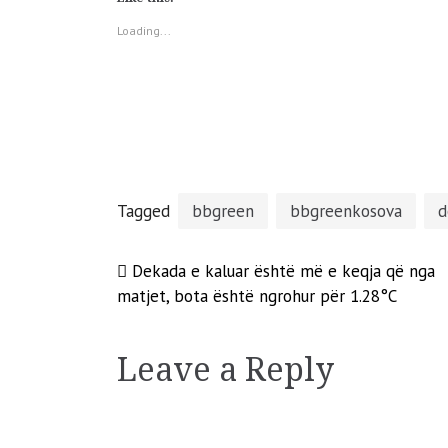
in
in
in
in
new
new
new
new
window)
window)
window)
window)
Loading...
Tagged
bbgreen
bbgreenkosova
d
Post
Dekada e kaluar është më e keqja që nga
matjet, bota është ngrohur për 1.28°C
navigation
Leave a Reply