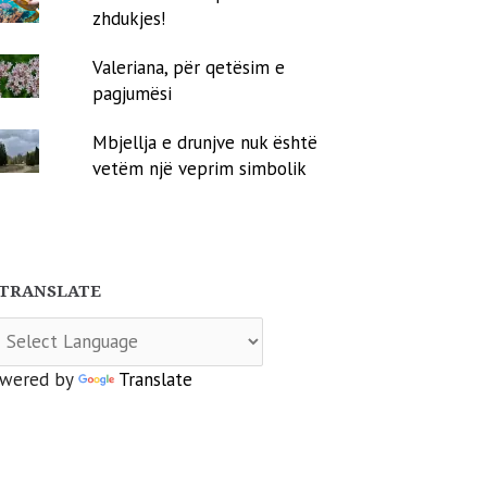
zhdukjes!
Valeriana, për qetësim e
pagjumësi
Mbjellja e drunjve nuk është
vetëm një veprim simbolik
TRANSLATE
wered by
Translate