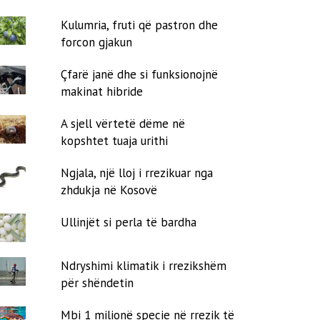
Kulumria, fruti që pastron dhe
forcon gjakun
Çfarë janë dhe si funksionojnë
makinat hibride
A sjell vërtetë dëme në
kopshtet tuaja urithi
Ngjala, një lloj i rrezikuar nga
zhdukja në Kosovë
Ullinjët si perla të bardha
Ndryshimi klimatik i rrezikshëm
për shëndetin
Mbi 1 milionë specie në rrezik të