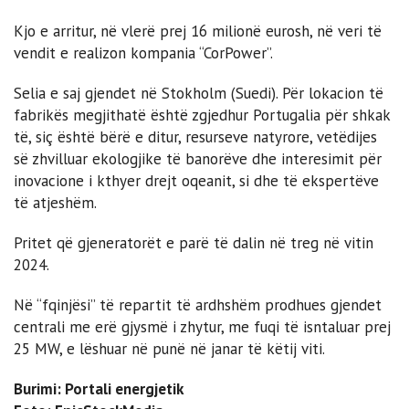
Kjo e arritur, në vlerë prej 16 milionë eurosh, në veri të
vendit e realizon kompania “CorPower”.
Selia e saj gjendet në Stokholm (Suedi). Për lokacion të
fabrikës megjithatë është zgjedhur Portugalia për shkak
të, siç është bërë e ditur, resurseve natyrore, vetëdijes
së zhvilluar ekologjike të banorëve dhe interesimit për
inovacione i kthyer drejt oqeanit, si dhe të ekspertëve
të atjeshëm.
Pritet që gjeneratorët e parë të dalin në treg në vitin
2024.
Në “fqinjësi” të repartit të ardhshëm prodhues gjendet
centrali me erë gjysmë i zhytur, me fuqi të isntaluar prej
25 MW, e lëshuar në punë në janar të këtij viti.
Burimi: Portali energjetik