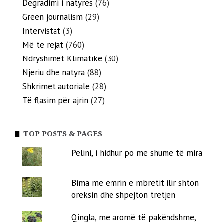
Degradimi i natyrës
(76)
Green journalism
(29)
Intervistat
(3)
Më të rejat
(760)
Ndryshimet Klimatike
(30)
Njeriu dhe natyra
(88)
Shkrimet autoriale
(28)
Të flasim për ajrin
(27)
TOP POSTS & PAGES
Pelini, i hidhur po me shumë të mira
Bima me emrin e mbretit ilir shton
oreksin dhe shpejton tretjen
Qingla, me aromë të pakëndshme,