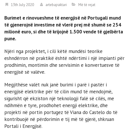
13th July 2020
artebajraktari
Më të rejat
Burimet e rinovueshme të energjisë në Portugali mund
të gjenerojnë investime në vlerë prej më shumë se 254
milionë euro, si dhe të krijojnë 1.500 vende të gjelbërta
pune.
Njëri nga projektet, i cili këtë mundësi teorike
eshndërron në praktikë është ndërtimi i një impianti për
prodhimin, montimin dhe servisimin e konvertuesve të
energjisë së valëve.
Megjithëse valët nuk janë burimi i parë i pastër i
energjisë elektrike për të cilin mund të mendojmë,
sigurisht që ekziston një teknologji falë së cilës, me
ndihmën e tyre, prodhohet energji elektrike, dhe
projekti në portin portugez të Viana do Castelo do të
kontribuojë në përdorimin e tij më të gjerë, shkruan
Portali i Energjisë.