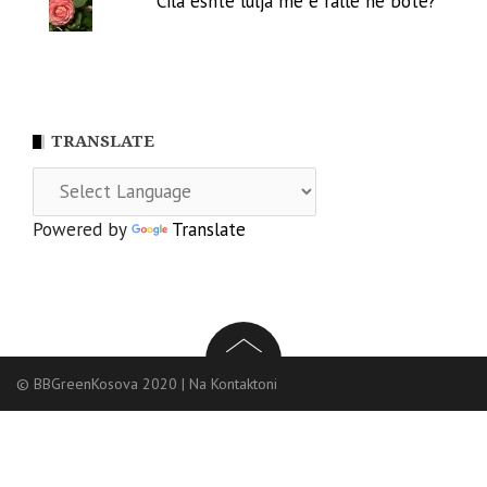
Cila është lulja më e rallë në botë?
TRANSLATE
Powered by
Translate
© BBGreenKosova 2020
|
Na Kontaktoni