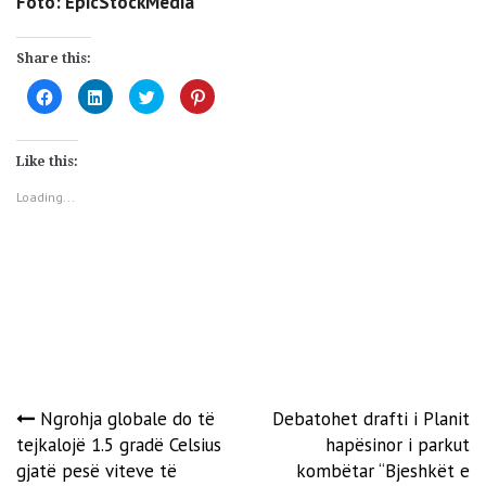
Foto: EpicStockMedia
Share this:
Click
Click
Click
Click
to
to
to
to
share
share
share
share
on
on
on
on
Facebook
LinkedIn
Twitter
Pinterest
(Opens
(Opens
(Opens
(Opens
Like this:
in
in
in
in
new
new
new
new
window)
window)
window)
window)
Loading...
Post
Ngrohja globale do të
Debatohet drafti i Planit
tejkalojë 1.5 gradë Celsius
hapësinor i parkut
navigation
gjatë pesë viteve të
kombëtar “Bjeshkët e