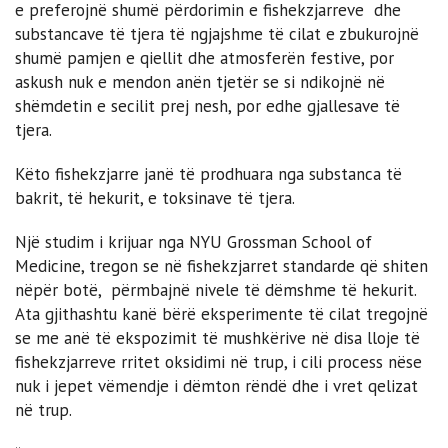
e preferojnë shumë përdorimin e fishekzjarreve dhe
substancave të tjera të ngjajshme të cilat e zbukurojnë
shumë pamjen e qiellit dhe atmosferën festive, por
askush nuk e mendon anën tjetër se si ndikojnë në
shëmdetin e secilit prej nesh, por edhe gjallesave të
tjera.
Këto fishekzjarre janë të prodhuara nga substanca të
bakrit, të hekurit, e toksinave të tjera.
Një studim i krijuar nga NYU Grossman School of
Medicine, tregon se në fishekzjarret standarde që shiten
nëpër botë, përmbajnë nivele të dëmshme të hekurit.
Ata gjithashtu kanë bërë eksperimente të cilat tregojnë
se me anë të ekspozimit të mushkërive në disa lloje të
fishekzjarreve rritet oksidimi në trup, i cili process nëse
nuk i jepet vëmendje i dëmton rëndë dhe i vret qelizat
në trup.