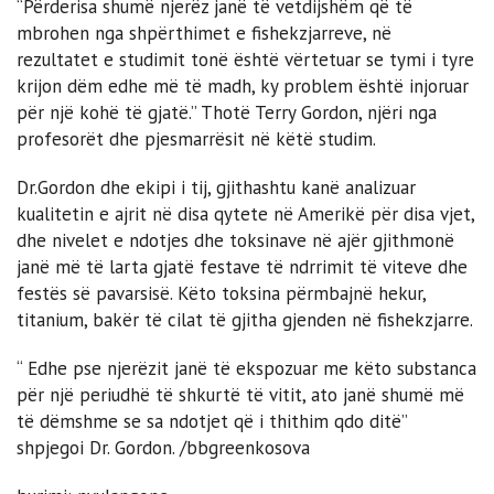
“Përderisa shumë njerëz janë të vetdijshëm që të
mbrohen nga shpërthimet e fishekzjarreve, në
rezultatet e studimit tonë është vërtetuar se tymi i tyre
krijon dëm edhe më të madh, ky problem është injoruar
për një kohë të gjatë.” Thotë Terry Gordon, njëri nga
profesorët dhe pjesmarrësit në këtë studim.
Dr.Gordon dhe ekipi i tij, gjithashtu kanë analizuar
kualitetin e ajrit në disa qytete në Amerikë për disa vjet,
dhe nivelet e ndotjes dhe toksinave në ajër gjithmonë
janë më të larta gjatë festave të ndrrimit të viteve dhe
festës së pavarsisë. Këto toksina përmbajnë hekur,
titanium, bakër të cilat të gjitha gjenden në fishekzjarre.
“ Edhe pse njerëzit janë të ekspozuar me këto substanca
për një periudhë të shkurtë të vitit, ato janë shumë më
të dëmshme se sa ndotjet që i thithim qdo ditë”
shpjegoi Dr. Gordon. /bbgreenkosova