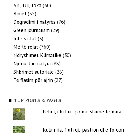
Ajri, Uji, Toka
(30)
Bimët
(35)
Degradimi i natyrës
(76)
Green journalism
(29)
Intervistat
(3)
Më të rejat
(760)
Ndryshimet Klimatike
(30)
Njeriu dhe natyra
(88)
Shkrimet autoriale
(28)
Të flasim për ajrin
(27)
TOP POSTS & PAGES
Pelini, i hidhur po me shumë të mira
Kulumria, fruti që pastron dhe forcon