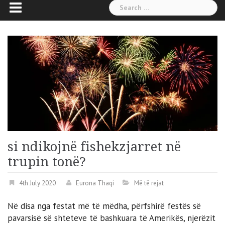
Search
for:
si ndikojnë fishekzjarret në
trupin tonë?
4th July 2020
Eurona Thaqi
Më të rejat
Në disa nga festat më të mëdha, përfshirë festës së
pavarsisë së shteteve të bashkuara të Amerikës, njerëzit