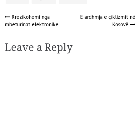
Post
Rrezikohemi nga
E ardhmja e çiklizmit në
mbeturinat elektronike
Kosovë
navigation
Leave a Reply