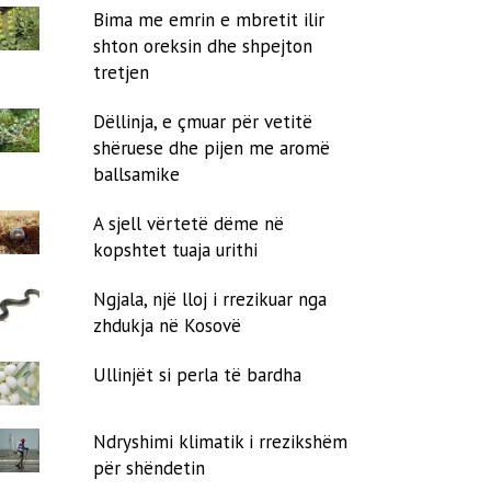
Bima me emrin e mbretit ilir
shton oreksin dhe shpejton
tretjen
Dëllinja, e çmuar për vetitë
shëruese dhe pijen me aromë
ballsamike
A sjell vërtetë dëme në
kopshtet tuaja urithi
Ngjala, një lloj i rrezikuar nga
zhdukja në Kosovë
Ullinjët si perla të bardha
Ndryshimi klimatik i rrezikshëm
për shëndetin