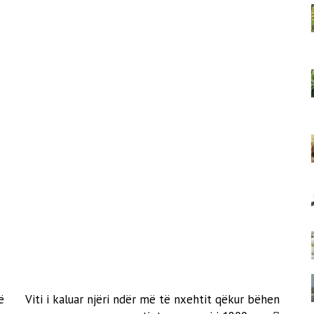
ë
Viti i kaluar njëri ndër më të nxehtit qëkur bëhen