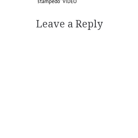
“stampedo” VIDEO
navigation
Leave a Reply