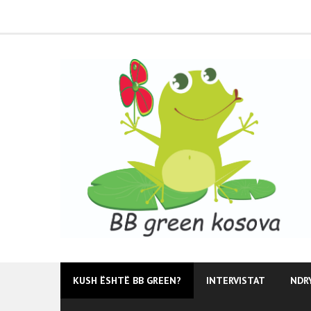
Skip
to
content
KUSH ËSHTË BB GREEN?
INTERVISTAT
NDR