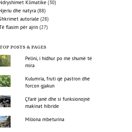
Ndryshimet Klimatike
(30)
Njeriu dhe natyra
(88)
Shkrimet autoriale
(28)
Të flasim për ajrin
(27)
TOP POSTS & PAGES
Pelini, i hidhur po me shumë të
mira
Kulumria, fruti që pastron dhe
forcon gjakun
Çfarë janë dhe si funksionojnë
makinat hibride
Miliona mbeturina