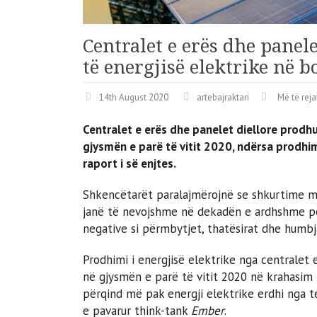
Centralet e erës dhe panel
të energjisë elektrike në b
14th August 2020
artebajraktari
Më të reja
Centralet e erës dhe panelet diellore prodhu
gjysmën e parë të vitit 2020, ndërsa prodhim
raport i së enjtes.
Shkencëtarët paralajmërojnë se shkurtime më
janë të nevojshme në dekadën e ardhshme për
negative si përmbytjet, thatësirat dhe humbja
Prodhimi i energjisë elektrike nga centralet 
në gjysmën e parë të vitit 2020 në krahasim m
përqind më pak energji elektrike erdhi nga 
e pavarur think-tank
Ember
.