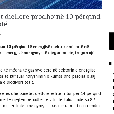
et diellore prodhojnë 10 përqind
otë
t
an 10 përqind të energjisë elektrike në botë në
i i energjisë me qymyr të djegur po bie, tregon një
 të mëdha të gazrave serë në sektorin e energjisë
 të kufizuar ndryshimin e klimës dhe pasojat e saj
 e biodiversitetit.
e erës dhe panelet diellore është rritur për 14 përqind
e të njëjtën periudhë të vitit të kaluar, ndërsa 8.3
termocentralet me qymyr, sipas një raporti nga qendra