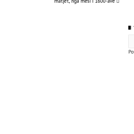
matjet, nga mesi i 1800-ave
Po