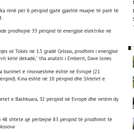
 ka rënë për 6 përqind gjatë gjashtë muajve të parë të
t.
nde prodhojnë 33 përqind të energjisë elektrike në
jes së Tokës në 1.5 gradë Celsius, prodhimi i energjisë
t këtë dekadë,” tha analisti i Emberit, Dave Jones.
nga burimet e rinovueshme është në Evropë (21
ërqind). Kina është në 10 përqind dhe Shtetet e
tetet e Bashkuara, 32 përqind në Evropë dhe vetëm dy
a 48 shtete që përbëjnë 83 përqind të prodhimit të
kosova