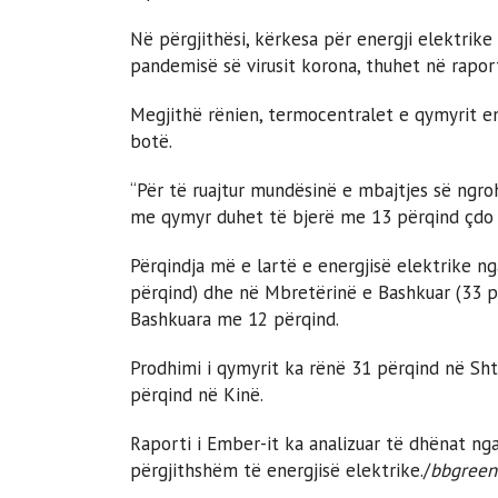
Në përgjithësi, kërkesa për energji elektrike
pandemisë së virusit korona, thuhet në rapor
Megjithë rënien, termocentralet e qymyrit e
botë.
“Për të ruajtur mundësinë e mbajtjes së ngroh
me qymyr duhet të bjerë me 13 përqind çdo vi
Përqindja më e lartë e energjisë elektrike 
përqind) dhe në Mbretërinë e Bashkuar (33 p
Bashkuara me 12 përqind.
Prodhimi i qymyrit ka rënë 31 përqind në Sh
përqind në Kinë.
Raporti i Ember-it ka analizuar të dhënat ng
përgjithshëm të energjisë elektrike./
bbgreen