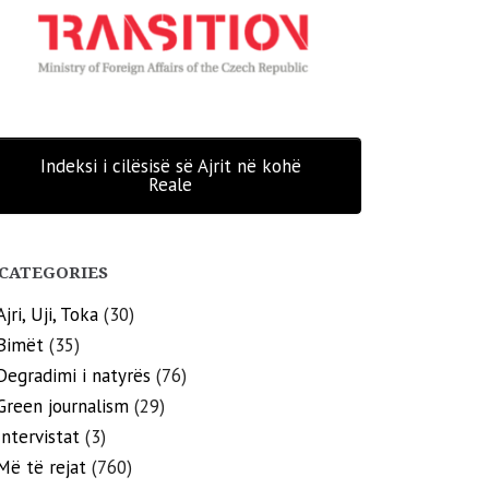
Indeksi i cilësisë së Ajrit në kohë
Reale
CATEGORIES
Ajri, Uji, Toka
(30)
Bimët
(35)
Degradimi i natyrës
(76)
Green journalism
(29)
Intervistat
(3)
Më të rejat
(760)